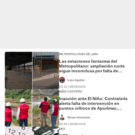
METROPOLITANO DE LIMA
Las estaciones fantasma del
Metropolitano: ampliación norte
sigue inconclusa por falta de
buses y una adenda estancada
Luis Aguilar
10:16 | 08/08/2026
NIÑO COSTERO
Inacción ante El Niño: Contraloría
alerta falta de intervención en
puntos críticos de Apurímac,
Lambayeque y San Martín
Renzo Anselmo
09:59 | 08/08/2026
MEF