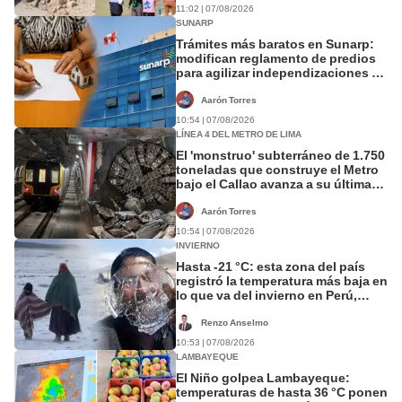
11:02 | 07/08/2026
SUNARP
Trámites más baratos en Sunarp:
modifican reglamento de predios
para agilizar independizaciones y
ventas
Aarón Torres
10:54 | 07/08/2026
LÍNEA 4 DEL METRO DE LIMA
El 'monstruo' subterráneo de 1.750
toneladas que construye el Metro
bajo el Callao avanza a su última
estación
Aarón Torres
10:54 | 07/08/2026
INVIERNO
Hasta -21 °C: esta zona del país
registró la temperatura más baja en
lo que va del invierno en Perú,
según Senamhi
Renzo Anselmo
10:53 | 07/08/2026
LAMBAYEQUE
El Niño golpea Lambayeque:
temperaturas de hasta 36 °C ponen