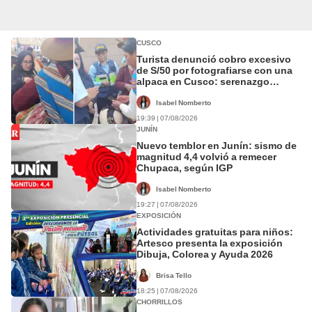
CUSCO
Turista denunció cobro excesivo
de S/50 por fotografiarse con una
alpaca en Cusco: serenazgo
recuperó el dinero
Isabel Nomberto
19:39 | 07/08/2026
JUNÍN
Nuevo temblor en Junín: sismo de
magnitud 4,4 volvió a remecer
Chupaca, según IGP
Isabel Nomberto
19:27 | 07/08/2026
EXPOSICIÓN
Actividades gratuitas para niños:
Artesco presenta la exposición
Dibuja, Colorea y Ayuda 2026
Brisa Tello
18:25 | 07/08/2026
CHORRILLOS