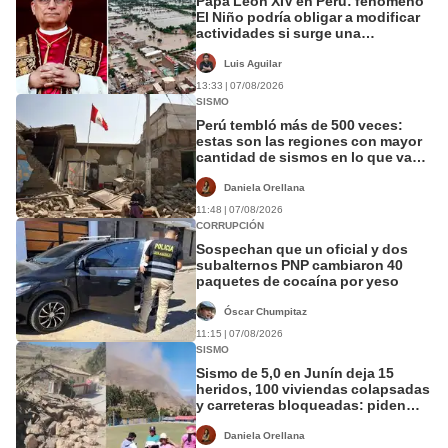
Papa León XIV en Perú: fenómeno
El Niño podría obligar a modificar
actividades si surge una
emergencia
Luis Aguilar
13:33 | 07/08/2026
SISMO
Perú tembló más de 500 veces:
estas son las regiones con mayor
cantidad de sismos en lo que va
del año
Daniela Orellana
11:48 | 07/08/2026
CORRUPCIÓN
Sospechan que un oficial y dos
subalternos PNP cambiaron 40
paquetes de cocaína por yeso
Óscar Chumpitaz
11:15 | 07/08/2026
SISMO
Sismo de 5,0 en Junín deja 15
heridos, 100 viviendas colapsadas
y carreteras bloqueadas: piden
declarar emergencia
Daniela Orellana