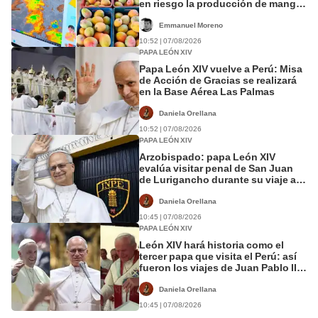
en riesgo la producción de mango
y palta
Emmanuel Moreno
10:52 | 07/08/2026
PAPA LEÓN XIV
Papa León XIV vuelve a Perú: Misa
de Acción de Gracias se realizará
en la Base Aérea Las Palmas
Daniela Orellana
10:52 | 07/08/2026
PAPA LEÓN XIV
Arzobispado: papa León XIV
evalúa visitar penal de San Juan
de Lurigancho durante su viaje al
Perú
Daniela Orellana
10:45 | 07/08/2026
PAPA LEÓN XIV
León XIV hará historia como el
tercer papa que visita el Perú: así
fueron los viajes de Juan Pablo II y
Francisco
Daniela Orellana
10:45 | 07/08/2026