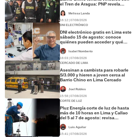
el Tren de Aragua: PNP revela
marcaje
Melissa Landa
16:12 | 07/08/2026
DNI ELECTRÓNICO
DNI electrónico gratis en Lima este
sábado 15 de agosto: conoce
quiénes pueden acceder y qué
requisitos deben cumplir
Isabel Nomberto
16:03 | 07/08/2026
CERCADO DE LIMA
Asesinan a cambista para robarle
S/3.000 y hieren a joven cerca al
Barrio Chino en Lima Cercado
Joel Robles
15:58 | 07/08/2026
CORTE DE LUZ
Pluz Energía corte de luz de hasta
más de 10 horas en Lima y Callao
del 5 al 7 de agosto: revisa
horarios y zonas afectadas
Luis Aguilar
15:41 | 07/08/2026