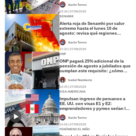
agosto
Aarón Torres
15:34 | 07/08/2026
SENAMHI
Alerta roja de Senamhi por calor
extremo hasta el lunes 10 de
agosto: revisa qué regiones
alcanzarán los 37 °C
Aarón Torres
15:33 | 07/08/2026
ONP
ONP pagará 25% adicional de la
pensión de agosto a jubilados que
cumplan este requisito: ¿cómo
saber si soy beneficiario?
Isabel Nomberto
14:35 | 07/08/2026
VISA AMERICANA
Impulsan ingreso de peruanos a
EE. UU. con visas E1 y E2:
emprendedores y pymes serían los
más beneficiados
Aarón Torres
14:04 | 07/08/2026
FENÓMENO EL NIÑO