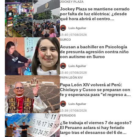
JOCKEY PLAZA
Jockey Plaza se mantiene cerrado
por falta de luz eléctrica: ¿desde
qué hora abrirá el centro
comercial?
Luis Aguilar
15:40 | 07/08/2026
SURCO
Acusan a bachiller en Psicología
de presunta agresión contra niño
con autismo en Surco
Luis Aguilar
15:40 | 07/08/2026
PAPA LEÓN XIV
Papa León XIV volverá al Perú:
Chiclayo y Cusco se preparan con
fe y esperanza para "el regreso a
casa" del pontífice
Luis Aguilar
15:39 | 07/08/2026
FERIADOS
¿Se trabaja el viernes 7 de agosto?
El Peruano aclara si hay feriado
largo tras el descanso del 6 de