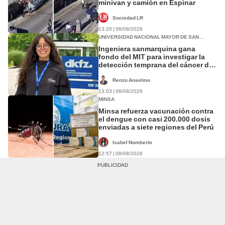
minivan y camión en Espinar
Sociedad LR
13:20 | 08/08/2026
UNIVERSIDAD NACIONAL MAYOR DE SAN
MARCOS
Ingeniera sanmarquina gana
fondo del MIT para investigar la
detección temprana del cáncer de
ovario
Renzo Anselmo
13:03 | 08/08/2026
MINSA
Minsa refuerza vacunación contra
el dengue con casi 200.000 dosis
enviadas a siete regiones del Perú
Isabel Nomberto
12:57 | 08/08/2026