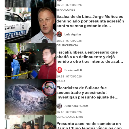
16:23 | 07/08/2026
MIRAFLORES
Exalcalde de Lima Jorge Muñoz es
denunciado por presunta agresión
contra serena gestante de
Miraflores
Luis Aguilar
16:23 | 07/08/2026
DELINCUENCIA
Fiscalía libera a empresario que
abatió a un delincuente y dejó
herido a otro tras intento de asalto
en SMP
Sociedad LR
16:18 | 07/08/2026
PIURA
Electricista de Sullana fue
secuestrado y asesinado:
investigan presunto ajuste de
cuentas en Piura
Almendra Ruesta
16:16 | 07/08/2026
CERCADO DE LIMA
Presunto asesino de cambista en
Barrio Chino tendría vínculos con