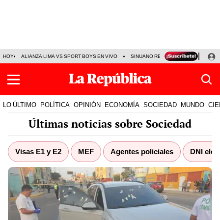
HOY
ALIANZA LIMA VS SPORT BOYS EN VIVO
SINUANO RESULTADOS HOY
JO
LO ÚLTIMO
POLÍTICA
OPINIÓN
ECONOMÍA
SOCIEDAD
MUNDO
CIE
Últimas noticias sobre Sociedad
Visas E1 y E2
MEF
Agentes policiales
DNI elec