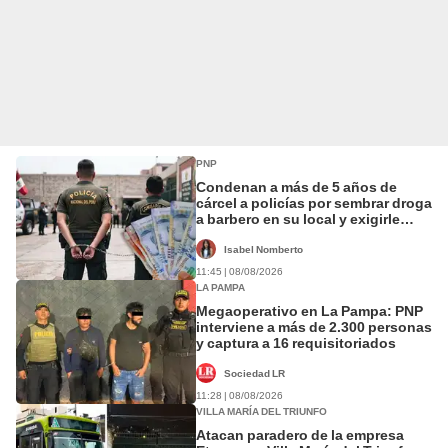
PNP
Condenan a más de 5 años de
cárcel a policías por sembrar droga
a barbero en su local y exigirle
S/5.000
Isabel Nomberto
11:45 | 08/08/2026
LA PAMPA
Megaoperativo en La Pampa: PNP
interviene a más de 2.300 personas
y captura a 16 requisitoriados
Sociedad LR
11:28 | 08/08/2026
VILLA MARÍA DEL TRIUNFO
Atacan paradero de la empresa