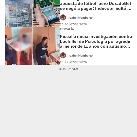
apuesta de fútbol, pero DoradoBet
se negó a pagar: Indecopi multó a
la empresa con más de S/ 19.000
Isabel Nomberto
20:36 | 07/08/2026
FISCALÍA
Fiscalía inicia investigación contra
bachiller de Psicología por agredir
a menor de 11 años con autismo
en Surco
Isabel Nomberto
20:21 | 07/08/2026