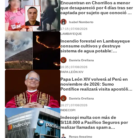
Encuentran en Chorrillos a menor
que desapareció por 4 días tras ser
captada por sujeto que conoció en
Roblox: PNP busca al implicado
Isabel Nomberto
17:15 | 07/08/2026
LAMBAYEQUE
Incendio forestal en Lambayeque
consume cultivos y destruye
sistema de agua potable:
comuneros piden ayuda urgente
Daniela Orellana
16:35 | 07/08/2026
PAPA LEÓN XIV
Papa León XIV volverá al Perú en
noviembre de 2026: Sumo
Pontífice realizará visita apostólica
en cuatro ciudades
Daniela Orellana
16:27 | 07/08/2026
INDECOPI
Indecopi multa con más de
S/118.000 a Pacífico Seguros por
realizar llamadas spam a
consumidores
Renzo Anselmo