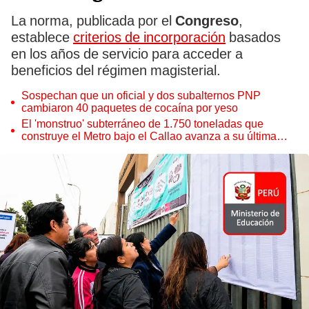
La norma, publicada por el
Congreso
,
establece
criterios de incorporación
basados
en los años de servicio para acceder a
beneficios del régimen magisterial.
Sospechan que un oficial y dos subalternos PNP
cambiaron 40 paquetes de cocaína por yeso
El 'monstruo' subterráneo de 1.750 toneladas que
construye el Metro bajo el Callao avanza a su última
estación