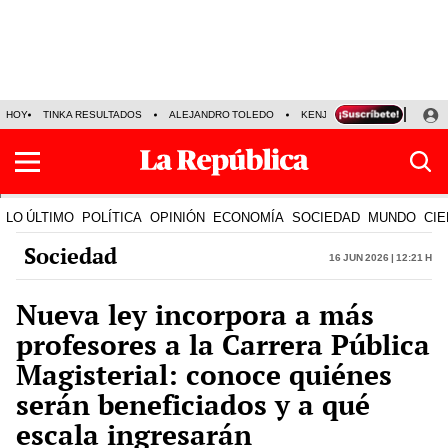
HOY
TINKA RESULTADOS
ALEJANDRO TOLEDO
KENJI FUJIMORI
PRECIO
LO ÚLTIMO
POLÍTICA
OPINIÓN
ECONOMÍA
SOCIEDAD
MUNDO
CIE
Sociedad
16 Jun 2026 | 12:21 h
Nueva ley incorpora a más
profesores a la Carrera Pública
Magisterial: conoce quiénes
serán beneficiados y a qué
escala ingresarán