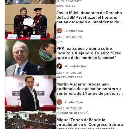
11:05 | 08/08/2026
JAVIER MILEI
Javier Milei: docentes de Derecho
de la USMP rechazan el honoris
causa otorgado al presidente de
Argentina
Ariadna Yaya
10:22 | 08/08/2026
PPK
PPK reaparece y opina sobre
indulto a Alejandro Toledo: "Creo
que no debe morir en la cárcel"
Mauricio Muñoz
22:17 | 07/08/2026
MARTÍN VIZCARRA
Martín Vizcarra: programan
audiencia de apelación contra su
sentencia de 14 años de prisión el
20 de agosto
Ariadna Yaya
20:36 | 07/08/2026
CONGRESO DEL PERÚ
Miguel Torres defiende la
virtualidad en el Congreso frente a
proyecto de ley que plantea la