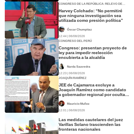
CONGRESO DE LA REPÚBLICA: RELEVO DE
CONGRESISTAS
Harvey Colchado: “No permitiré
que ninguna investigación sea
utilizada como presión política”
Óscar Chumpitaz
12:44 | 06/08/2026
CONGRESO DEL PERÚ
Congreso: presentan proyecto de
ley para impedir reelección
encubierta a la alcaldía
Narda Saavedra
12:23 | 06/08/2026
JOAQUÍN RAMÍREZ
JEE de Cajamarca excluye a
Joaquín Ramírez como candidato
a gobernador regional por ocultar
sentencia
Mauricio Muñoz
12:01 | 06/08/2026
Las medidas cautelares del juez
Varillas Solano trascienden las
fronteras nacionales