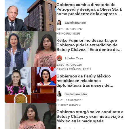
Gobierno cambia directorio de
Petroperú y designa a Oliver Stark
como presidente de la empresa
estatal
Jazmín Bianchi
13:59 | 07/08/2026
KEIKO FUJIMORI
Keiko Fujimori no descarta que
Gobierno pida la extradición de
Betssy Chávez: "Está dentro de
nuestras facultades"
Ariadna Yaya
13:50 | 07/08/2026
CANCILLERÍA DEL PERÚ
Gobiernos de Perú y México
restablecen relaciones
diplomáticas tras meses de
tensión política
Narda Saavedra
11:01 | 07/08/2026
BETSSY CHÁVEZ
Gobierno otorgó salvo conducto a
Betssy Chávez y exministra viajó a
México en la madrugada