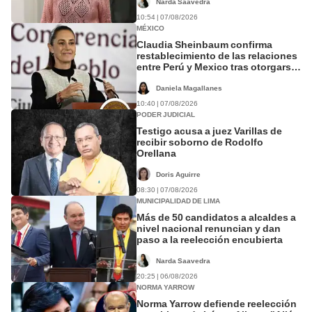
Narda Saavedra
10:54 | 07/08/2026
MÉXICO
Claudia Sheinbaum confirma
restablecimiento de las relaciones
entre Perú y Mexico tras otorgarse
salvoconducto para Betsy Chávez
Daniela Magallanes
10:40 | 07/08/2026
PODER JUDICIAL
Testigo acusa a juez Varillas de
recibir soborno de Rodolfo
Orellana
Doris Aguirre
08:30 | 07/08/2026
MUNICIPALIDAD DE LIMA
Más de 50 candidatos a alcaldes a
nivel nacional renuncian y dan
paso a la reelección encubierta
Narda Saavedra
20:25 | 06/08/2026
NORMA YARROW
Norma Yarrow defiende reelección