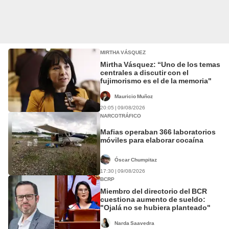
MIRTHA VÁSQUEZ
Mirtha Vásquez: “Uno de los temas
centrales a discutir con el
fujimorismo es el de la memoria"
Mauricio Muñoz
20:05 | 09/08/2026
NARCOTRÁFICO
Mafias operaban 366 laboratorios
móviles para elaborar cocaína
Óscar Chumpitaz
17:30 | 09/08/2026
BCRP
Miembro del directorio del BCR
cuestiona aumento de sueldo:
"Ojalá no se hubiera planteado"
Narda Saavedra