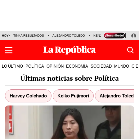
HOY
TINKA RESULTADOS
ALEJANDRO TOLEDO
KENJI FUJIMORI
PRECIO
LO ÚLTIMO
POLÍTICA
OPINIÓN
ECONOMÍA
SOCIEDAD
MUNDO
CIE
Últimas noticias sobre Política
Harvey Colchado
Keiko Fujimori
Alejandro Toledo