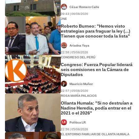
César Romero Calle
09:43 | 06/08/2026
JNE
Roberto Burneo: "Hemos visto
estrategias para fraguar la ley (...)
Tienen que conocer toda la lista"
Ariadna Yaya
22:58 | 05/08/2026
CONGRESO DEL PERÚ
Congreso: Fuerza Popular liderará
seis comisiones en la Cámara de
Diputados
Mauricio Muñoz
22:57 | 05/08/2026
ROSA MARÍA PALACIOS
Ollanta Humala: "Si no destruían a
Nadine Heredia, podía entrar en el
2021 o el 2026"
Política LR
22:56 | 05/08/2026
EL ENTORNO FAMILIAR DE OLLANTA HUMALA