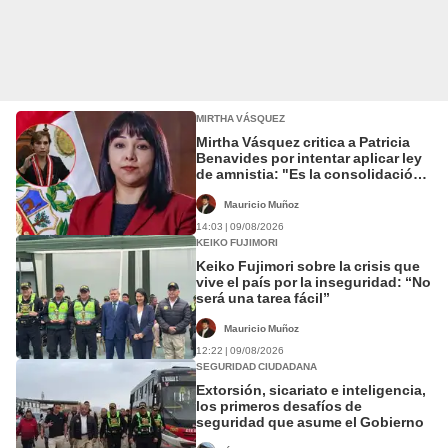
MIRTHA VÁSQUEZ
Mirtha Vásquez critica a Patricia
Benavides por intentar aplicar ley
de amnistia: "Es la consolidación
de un pacto antiderechos"
Mauricio Muñoz
14:03 | 09/08/2026
KEIKO FUJIMORI
Keiko Fujimori sobre la crisis que
vive el país por la inseguridad: “No
será una tarea fácil”
Mauricio Muñoz
12:22 | 09/08/2026
SEGURIDAD CIUDADANA
Extorsión, sicariato e inteligencia,
los primeros desafíos de
seguridad que asume el Gobierno