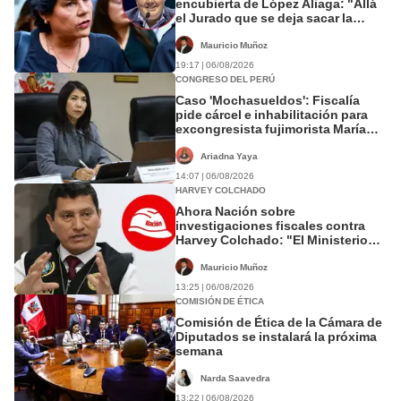
encubierta de López Aliaga: "Allá
el Jurado que se deja sacar la
vuelta"
Mauricio Muñoz
19:17 | 06/08/2026
CONGRESO DEL PERÚ
Caso 'Mochasueldos': Fiscalía
pide cárcel e inhabilitación para
excongresista fujimorista María
Cordero Jon Tay
Ariadna Yaya
14:07 | 06/08/2026
HARVEY COLCHADO
Ahora Nación sobre
investigaciones fiscales contra
Harvey Colchado: "El Ministerio
Público no puede ser utilizado
políticamente"
Mauricio Muñoz
13:25 | 06/08/2026
COMISIÓN DE ÉTICA
Comisión de Ética de la Cámara de
Diputados se instalará la próxima
semana
Narda Saavedra
13:22 | 06/08/2026