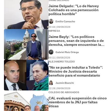
JAIME DELGADO
Jaime Delgado: "Lo de Harvey
Colchado es una persecución
política horrible”
Emilio Camacho
00:44 | 09/08/2026
IMPRESA
Jaime Bayly: “Los políticos
peruanos, sean de izquierda o de
derecha, siempre encuentran la
manera de decepcionarte”
Gabriel Ruiz Ortega
00:11 | 09/08/2026
ALEJANDRO TOLEDO
“No se puede indultar a Toledo”:
Ministro de Justicia descarta
beneficio para el exmandatario
Jazmín Bianchi
22:28 | 08/08/2026
COLEGIO DE ABOGADOS
CAL evaluará suspensión de cinco
miembros de la JNJ por faltas
éticas