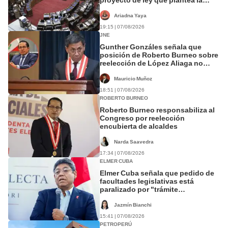
presencialidad
Ariadna Yaya
19:15 | 07/08/2026
JNE
Gunther Gonzáles señala que
posición de Roberto Burneo sobre
reelección de López Aliaga no
representan al JNE
Mauricio Muñoz
18:51 | 07/08/2026
ROBERTO BURNEO
Roberto Burneo responsabiliza al
Congreso por reelección
encubierta de alcaldes
Narda Saavedra
17:34 | 07/08/2026
ELMER CUBA
Elmer Cuba señala que pedido de
facultades legislativas está
paralizado por "trámite
burocrático"
Jazmín Bianchi
15:41 | 07/08/2026
PETROPERÚ