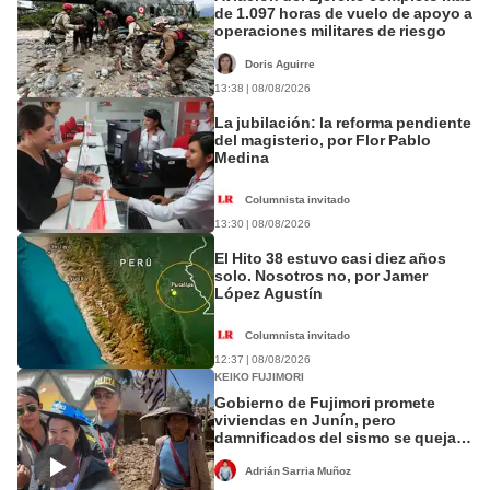
de 1.097 horas de vuelo de apoyo a
operaciones militares de riesgo
Doris Aguirre
13:38 | 08/08/2026
La jubilación: la reforma pendiente
del magisterio, por Flor Pablo
Medina
Columnista invitado
13:30 | 08/08/2026
El Hito 38 estuvo casi diez años
solo. Nosotros no, por Jamer
López Agustín
Columnista invitado
12:37 | 08/08/2026
KEIKO FUJIMORI
Gobierno de Fujimori promete
viviendas en Junín, pero
damnificados del sismo se quejan
por la lentitud
Adrián Sarria Muñoz