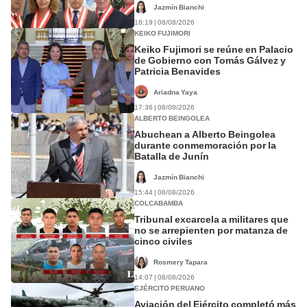
Jazmín Bianchi
18:19 | 08/08/2026
KEIKO FUJIMORI
Keiko Fujimori se reúne en Palacio
de Gobierno con Tomás Gálvez y
Patricia Benavides
Ariadna Yaya
17:36 | 08/08/2026
ALBERTO BEINGOLEA
Abuchean a Alberto Beingolea
durante conmemoración por la
Batalla de Junín
Jazmín Bianchi
15:44 | 08/08/2026
COLCABAMBA
Tribunal excarcela a militares que
no se arrepienten por matanza de
cinco civiles
Rosmery Tapara
14:07 | 08/08/2026
EJÉRCITO PERUANO
Aviación del Ejército completó más