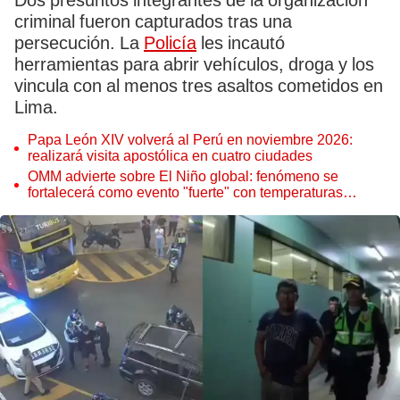
Dos presuntos integrantes de la organización
criminal fueron capturados tras una
persecución. La
Policía
les incautó
herramientas para abrir vehículos, droga y los
vincula con al menos tres asaltos cometidos en
Lima.
Papa León XIV volverá al Perú en noviembre 2026:
realizará visita apostólica en cuatro ciudades
OMM advierte sobre El Niño global: fenómeno se
fortalecerá como evento "fuerte" con temperaturas
récord este 2026