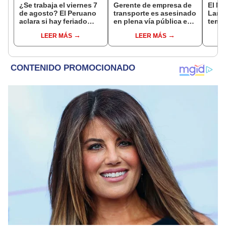
¿Se trabaja el viernes 7
Gerente de empresa de
El Ni
de agosto? El Peruano
transporte es asesinado
Lamb
aclara si hay feriado
en plena vía pública en
tempe
largo tras el descanso
Los Olivos: su esposa
36 °C
LEER MÁS
LEER MÁS
del 6 de agosto
sobrevivió al ataque
prod
palta