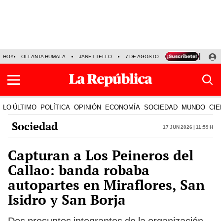
HOY
OLLANTA HUMALA
JANET TELLO
7 DE AGOSTO
TINKA RESULTADOS
LO ÚLTIMO
POLÍTICA
OPINIÓN
ECONOMÍA
SOCIEDAD
MUNDO
CIE
Sociedad
17 Jun 2026 | 11:59 h
Capturan a Los Peineros del
Callao: banda robaba
autopartes en Miraflores, San
Isidro y San Borja