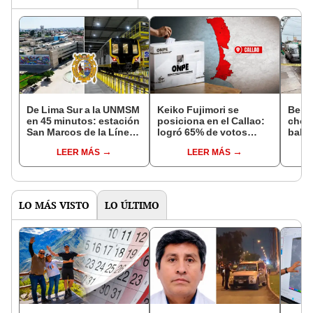
De Lima Sur a la UNMSM
Keiko Fujimori se
Bebé
en 45 minutos: estación
posiciona en el Callao:
chofe
San Marcos de la Línea
logró 65% de votos
bale
2 entra a su etapa final
frente a 34% de Sánchez
exto
LEER MÁS
LEER MÁS
plena
LO MÁS VISTO
LO ÚLTIMO