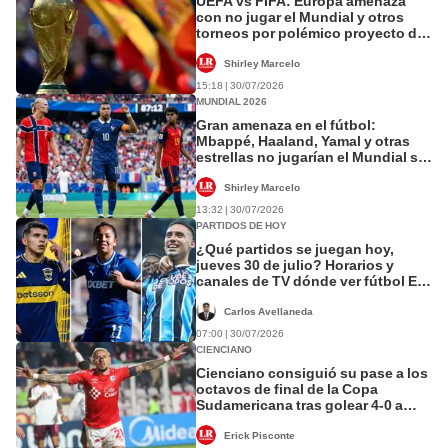
UEFA vs FIFA: Europa amenaza
con no jugar el Mundial y otros
torneos por polémico proyecto de
Infantino
Shirley Marcelo
15:18 | 30/07/2026
MUNDIAL 2026
Gran amenaza en el fútbol:
Mbappé, Haaland, Yamal y otras
estrellas no jugarían el Mundial si
UEFA rompe con la FIFA
Shirley Marcelo
13:32 | 30/07/2026
PARTIDOS DE HOY
¿Qué partidos se juegan hoy,
jueves 30 de julio? Horarios y
canales de TV dónde ver fútbol EN
VIVO
Carlos Avellaneda
07:00 | 30/07/2026
CIENCIANO
Cienciano consiguió su pase a los
octavos de final de la Copa
Sudamericana tras golear 4-0 a
Lanús en el Cusco
Erick Pisconte