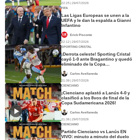
22:25 | 29/07/2026
FIFA
Las Ligas Europeas se unen a la
UEFA y le dan la espalda a Gianni
Infantino
Erick Pisconte
22:12 | 29/07/2026
SPORTING CRISTAL
¡Derrota celeste! Sporting Cristal
cayó 1-0 ante Bragantino y quedó
eliminado de la Copa
Sudamericana 2026
Carlos Avellaneda
21:39 | 29/07/2026
CIENCIANO
¡Cienciano aplastó a Lanús 4-0 y
clasificó a los 8vos de final de la
Copa Sudamericana 2026!
Carlos Avellaneda
21:36 | 29/07/2026
CIENCIANO
Partido Cienciano vs Lanús EN
VIVO: minuto a minuto del duelo