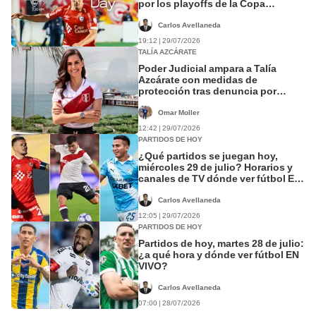
por los playoffs de la Copa
Sudamericana 2026
Carlos Avellaneda
19:12 | 29/07/2026
TALÍA AZCÁRATE
Poder Judicial ampara a Talía
Azcárate con medidas de
protección tras denuncia por
violencia
Omar Moller
12:42 | 29/07/2026
PARTIDOS DE HOY
¿Qué partidos se juegan hoy,
miércoles 29 de julio? Horarios y
canales de TV dónde ver fútbol EN
VIVO
Carlos Avellaneda
12:05 | 29/07/2026
PARTIDOS DE HOY
Partidos de hoy, martes 28 de julio:
¿a qué hora y dónde ver fútbol EN
VIVO?
Carlos Avellaneda
07:00 | 28/07/2026