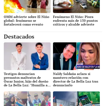
OMM advierte sobre El Niño
Fenómeno El Niño: Piura
global: fenómeno se
enfrenta más de 150 puntos
fortalecerá como evento
críticos y alcalde advierte
"fuerte" con temperaturas
que "ya no hay tiempo para
récord este 2026
prevenir"
Destacados
Testigos denuncian
Naldy Saldaña aclara si
presuntos maltratos de
mantuvo relación con
Óscar Junior, hijo del dueño
director de La Bella Luz tras
de La Bella Luz: "Humilla a
denunciarlo
los demás"