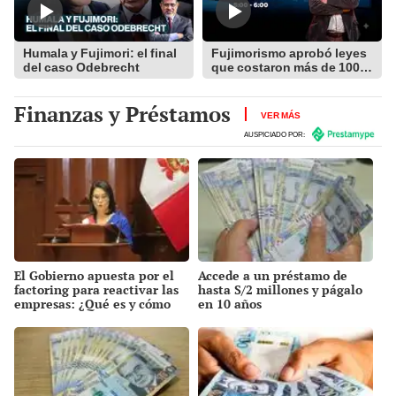
Humala y Fujimori: el final
Fujimorismo aprobó leyes
del caso Odebrecht
que costaron más de 100
mil millones
Finanzas y Préstamos
VER MÁS
AUSPICIADO POR:
El Gobierno apuesta por el
Accede a un préstamo de
factoring para reactivar las
hasta S/2 millones y págalo
empresas: ¿Qué es y cómo
en 10 años
funciona?