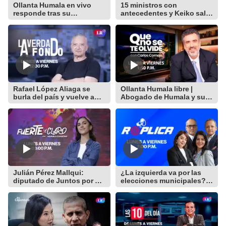
Ollanta Humala en vivo
15 ministros con
responde tras su
antecedentes y Keiko sale
excarcelación
en defensa de su equipo
Rafael López Aliaga se
Ollanta Humala libre |
burla del país y vuelve a
Abogado de Humala y su
postular a la Alcaldía de
hermana en vivo
Lima
Julián Pérez Mallqui:
¿La izquierda va por las
diputado de Juntos por el
elecciones municipales? y
Perú es detenido por
todo sobre el fenómeno
presunta agresión física
del niño