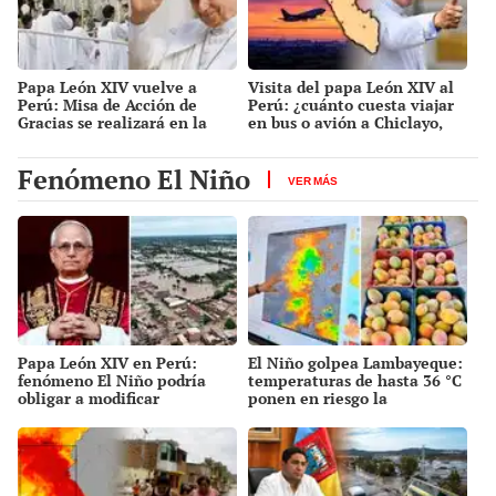
Papa León XIV vuelve a
Visita del papa León XIV al
Perú: Misa de Acción de
Perú: ¿cuánto cuesta viajar
Gracias se realizará en la
en bus o avión a Chiclayo,
Base Aérea Las Palmas
Cusco y Pucallpa desde Lima
para las misas y actividades
Fenómeno El Niño
en noviembre de 2026?
VER MÁS
Papa León XIV en Perú:
El Niño golpea Lambayeque:
fenómeno El Niño podría
temperaturas de hasta 36 °C
obligar a modificar
ponen en riesgo la
actividades si surge una
producción de mango y palta
emergencia