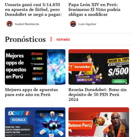
Usuaria ganó casi S/14.850
Papa León XIV en Perú:
en apuesta de fútbol, pero
fenómeno El Niño podría
DoradoBet se negó a pagar:
obligar a modificar
Indecopi multó a la empresa
actividades si surge una
con más de S/ 19.000
emergencia
Isabel Nomberto
Luis Aguilar
Pronósticos
VER MÁS
Mejores apps de apuestas
Reseña Doradobet: Bono sin
para este año en Perú
depósito de 50 PEN Perú
2024