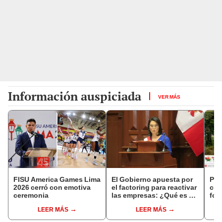
Información auspiciada
VER MÁS
FISU America Games Lima
El Gobierno apuesta por
Pro
2026 cerró con emotiva
el factoring para reactivar
cul
ceremonia
las empresas: ¿Qué es y
for
cómo funciona?
des
LEER MÁS
LEER MÁS
los
rur