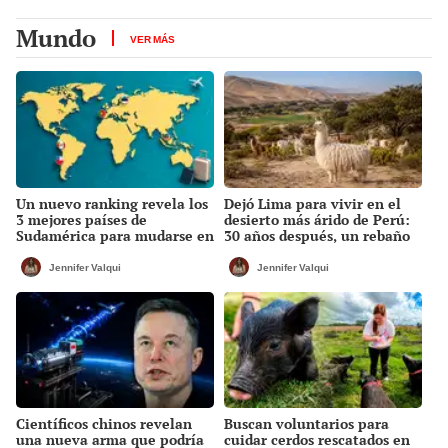
Mundo
VER MÁS
Un nuevo ranking revela los
Dejó Lima para vivir en el
3 mejores países de
desierto más árido de Perú:
Sudamérica para mudarse en
30 años después, un rebaño
2026: ¿en qué puesto quedó
de llamas creó un
Perú?
sorprendente ecosistema
Jennifer Valqui
Jennifer Valqui
Científicos chinos revelan
Buscan voluntarios para
una nueva arma que podría
cuidar cerdos rescatados en