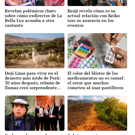
Revelan polémicos chats
Kenji revela cómo es su
sobre cómo exdirector de La
actual relación con Keiko
Bella Luz acosaba a otra
tras su ausencia en los
cantante
eventos
Dejó Lima para vivir en el
El color del blíster de los
desierto más árido de Perú:
medicamentos no es casual:
30 años después, rebaño de
el error que muchos
llamas creó sorprendente
cometen al usar pastilleros
ecosistema