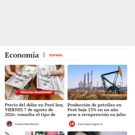
Economía
VER MÁS
Precio del dólar en Perú hoy,
Producción de petróleo en
VIERNES 7 de agosto de
Perú baja 23% en un año
2026: consulta el tipo de
pese a recuperación en julio
cambio en bancos, casas de
cambio y plataformas
Isabel Nomberto
Juan Iparraguirre
digitales