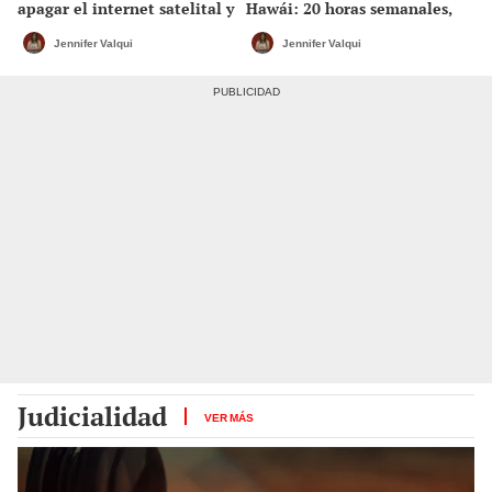
apagar el internet satelital y
Hawái: 20 horas semanales,
afectar redes como Starlink
alojamiento gratis y sin
de Elon Musk
experiencia previa
Jennifer Valqui
Jennifer Valqui
Judicialidad
VER MÁS