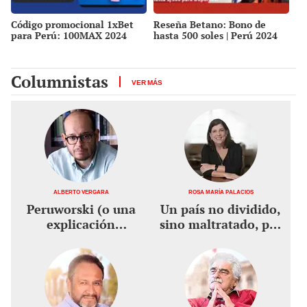
Código promocional 1xBet
Reseña Betano: Bono de
para Perú: 100MAX 2024
hasta 500 soles | Perú 2024
Columnistas
VER MÁS
Alberto Vergara
Rosa María Palacios
Peruworski (o una
Un país no dividido,
explicación
sino maltratado, por
pendular), por
Rosa María Palacios
Alberto Vergara