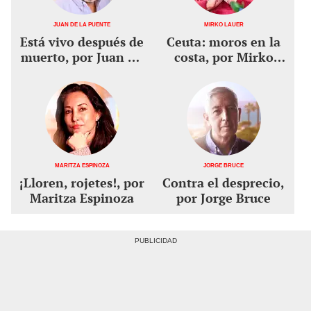
Juan De la Puente
Mirko Lauer
Está vivo después de
Ceuta: moros en la
muerto, por Juan De
costa, por Mirko
la Puente
Lauer
Maritza Espinoza
Jorge Bruce
¡Lloren, rojetes!, por
Contra el desprecio,
Maritza Espinoza
por Jorge Bruce