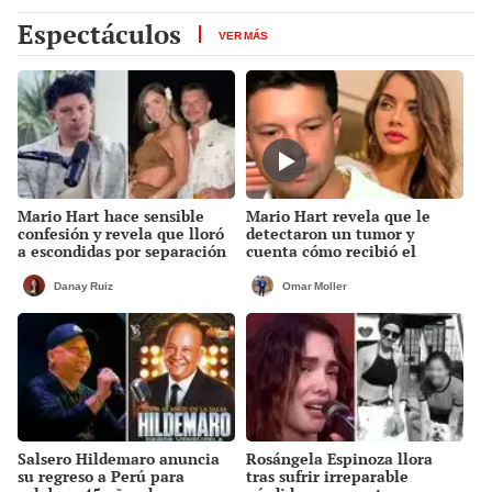
Espectáculos
VER MÁS
Mario Hart hace sensible
Mario Hart revela que le
confesión y revela que lloró
detectaron un tumor y
a escondidas por separación
cuenta cómo recibió el
de Korina Rivadeneira:
diagnóstico: "Dolores muy
"Sufrí mucho. Ella no me ha
fuertes..."
Danay Ruiz
Omar Moller
visto"
Salsero Hildemaro anuncia
Rosángela Espinoza llora
su regreso a Perú para
tras sufrir irreparable