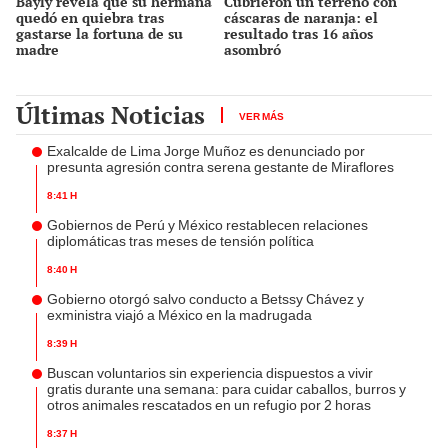
Bayly revela que su hermana
Cubrieron un terreno con
quedó en quiebra tras
cáscaras de naranja: el
gastarse la fortuna de su
resultado tras 16 años
madre
asombró
Últimas Noticias
VER MÁS
Exalcalde de Lima Jorge Muñoz es denunciado por
presunta agresión contra serena gestante de Miraflores
8:41 h
Gobiernos de Perú y México restablecen relaciones
diplomáticas tras meses de tensión política
8:40 h
Gobierno otorgó salvo conducto a Betssy Chávez y
exministra viajó a México en la madrugada
8:39 h
Buscan voluntarios sin experiencia dispuestos a vivir
gratis durante una semana: para cuidar caballos, burros y
otros animales rescatados en un refugio por 2 horas
8:37 h