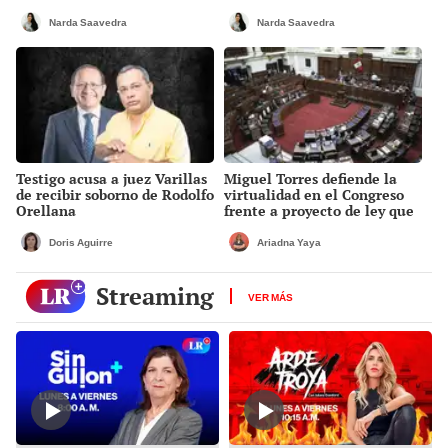
tensión política
la madrugada
Narda Saavedra
Narda Saavedra
Testigo acusa a juez Varillas
Miguel Torres defiende la
de recibir soborno de Rodolfo
virtualidad en el Congreso
Orellana
frente a proyecto de ley que
plantea la presencialidad
Doris Aguirre
Ariadna Yaya
Streaming
VER MÁS