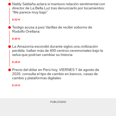
Naldy Saldaña aclara si mantuvo relación sentimental con
director de La Bella Luz tras denunciarlo por tocamientos:
“Me parece muy bajo”
8:32 h
Testigo acusa a juez Varillas de recibir soborno de
Rodolfo Orellana
8:30 h
La Amazonía escondió durante siglos una civilización
perdida: hallan más de 400 centros ceremoniales bajo la
selva que podrían cambiar su historia
8:18 h
Precio del dólar en Perú hoy, VIERNES 7 de agosto de
2026: consulta el tipo de cambio en bancos, casas de
cambio y plataformas digitales
8:10 h