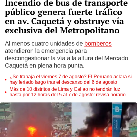
Incendio de bus de transporte
público genera fuerte tráfico
en av. Caquetá y obstruye vía
exclusiva del Metropolitano
Al menos cuatro unidades de
bomberos
atendieron la emergencia para
descongestionar la vía a la altura del Mercado
Caquetá en plena hora punta.
¿Se trabaja el viernes 7 de agosto? El Peruano aclara si
hay feriado largo tras el descanso del 6 de agosto
Más de 10 distritos de Lima y Callao no tendrán luz
hasta por 12 horas del 5 al 7 de agosto: revisa horarios y
zonas afectadas