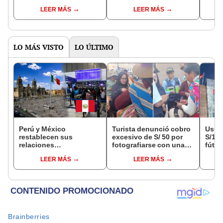
han perdido todo, es
afecta a 10 familias del
unid
LEER MÁS
LEER MÁS
una desgracia"
Centro de Lima
en Lu
LO MÁS VISTO
LO ÚLTIMO
Perú y México
Turista denunció cobro
Usuar
restablecen sus
excesivo de S/ 50 por
S/14.
relaciones
fotografiarse con una
fútbo
diplomáticas: ¿se
alpaca en Cusco y
se ne
LEER MÁS
LEER MÁS
anulan los visados?
Serenazgo recuperó el
Indec
dinero
empr
19.0