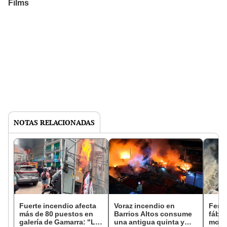
NOTAS RELACIONADAS
Fuerte incendio afecta
Voraz incendio en
Feroz
más de 80 puestos en
Barrios Altos consume
fábri
galería de Gamarra: "Lo
una antigua quinta y
movil