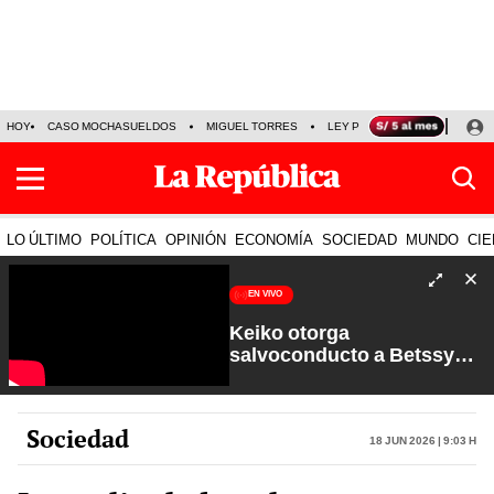
HOY
CASO MOCHASUELDOS
MIGUEL TORRES
LEY PULPÍN
PRECIO DEL
LO ÚLTIMO
POLÍTICA
OPINIÓN
ECONOMÍA
SOCIEDAD
MUNDO
CIE
EN VIVO
Keiko otorga
salvoconducto a Betssy
Chávez y renuevan
Petroperú | Sin Guion con
Rosa María Palacios
Sociedad
18 Jun 2026 | 9:03 h