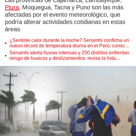
Las provincias de Cajamarca, Lambayeque,
Piura
, Moquegua, Tacna y Puno son las más
afectadas por el evento meteorológico, que
podría alterar actividades cotidianas en estas
áreas.
¿Sentiste calor durante la noche? Senamhi confirma un
nuevo récord de temperatura diurna en el Perú: conoce
el pronóstico para los próximos días
Senamhi alerta lluvias intensas y 250 distritos enfrentan
riesgo de huaicos y deslizamientos: revisa la lista
completa