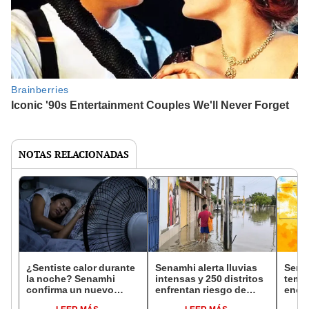
NOTAS RELACIONADAS
¿Sentiste calor durante
Senamhi alerta lluvias
Senam
la noche? Senamhi
intensas y 250 distritos
temp
confirma un nuevo
enfrentan riesgo de
encim
récord de temperatura
huaicos y
pide 