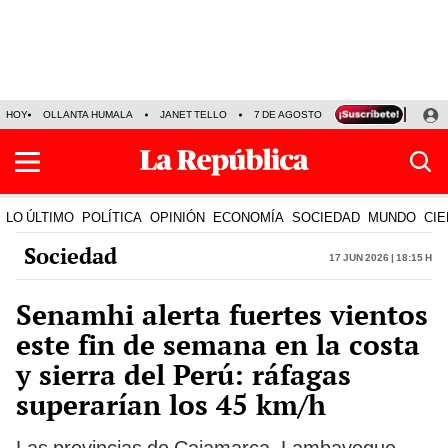
HOY
OLLANTA HUMALA
JANET TELLO
7 DE AGOSTO
TINKA RESULTADOS
LO ÚLTIMO
POLÍTICA
OPINIÓN
ECONOMÍA
SOCIEDAD
MUNDO
CIE
Sociedad
17 Jun 2026 | 18:15 h
Senamhi alerta fuertes vientos
este fin de semana en la costa
y sierra del Perú: ráfagas
superarían los 45 km/h