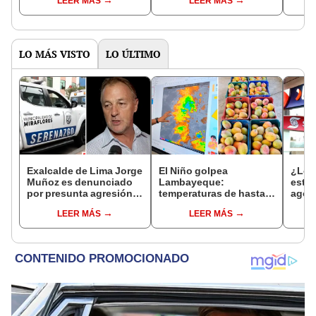
LEER MÁS
LEER MÁS
diurna en el Perú:
deslizamientos: revisa
prepa
conoce el pronóstico
la lista completa
Niño
para los próximos días
LO MÁS VISTO
LO ÚLTIMO
Exalcalde de Lima Jorge
El Niño golpea
¿Los
Muñoz es denunciado
Lambayeque:
este 
por presunta agresión
temperaturas de hasta
agos
contra serena gestante
36 °C ponen en riesgo la
horar
LEER MÁS
LEER MÁS
de Miraflores
producción de mango y
habil
palta
Inter
Banc