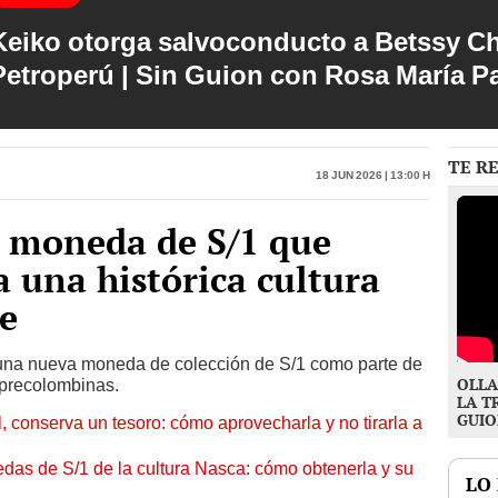
Keiko otorga salvoconducto a Betssy C
Petroperú | Sin Guion con Rosa María P
TE R
18 Jun 2026 | 13:00 h
 moneda de S/1 que
 una histórica cultura
ce
una nueva moneda de colección de S/1 como parte de
OLLA
 precolombinas.
LA T
GUIO
 conserva un tesoro: cómo aprovecharla y no tirarla a
das de S/1 de la cultura Nasca: cómo obtenerla y su
LO