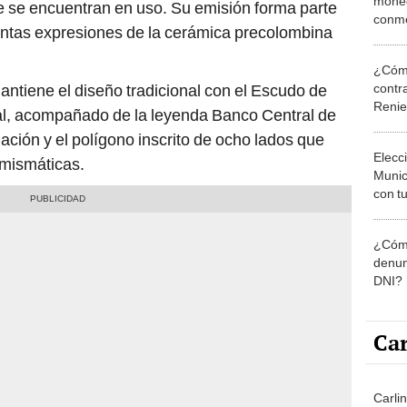
moned
 se encuentran en uso. Su emisión forma parte
conme
tintas expresiones de la cerámica precolombina
relac
EE. U
¿Cómo
ntiene el diseño tradicional con el Escudo de
contra
Reni
ral, acompañado de la leyenda Banco Central de
ación y el polígono inscrito de ocho lados que
Elecc
umismáticas.
Munic
con tu
miemb
de oct
¿Cómo
la O
denun
DNI?
Car
Carlin