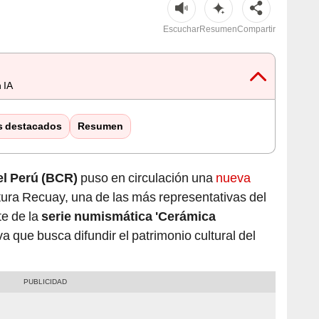
Escuchar
Resumen
Compartir
 IA
s destacados
Resumen
el Perú (BCR)
puso en circulación una
nueva
tura Recuay, una de las más representativas del
te de la
serie numismática 'Cerámica
tiva que busca difundir el patrimonio cultural del