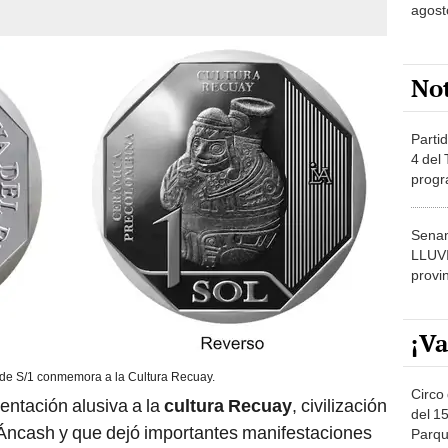
agost
No
Partid
4 del
progr
dónde
Senam
LLUV
provi
¡Va
e S/1 conmemora a la Cultura Recuay.
Circo 
entación alusiva a la
cultura Recuay
, civilización
del 15
e Áncash y que dejó importantes manifestaciones
Parqu