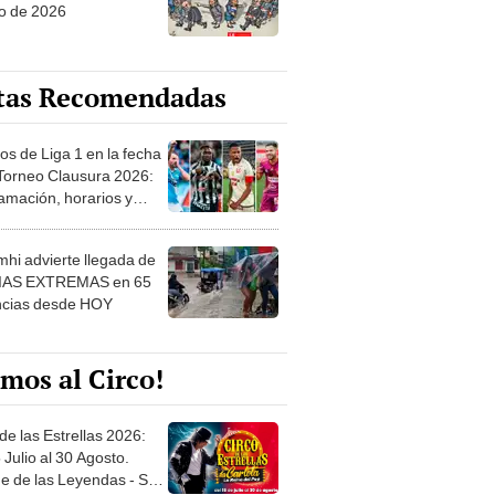
o de 2026
tas Recomendadas
os de Liga 1 en la fecha
 Torneo Clausura 2026:
amación, horarios y
 ver
hi advierte llegada de
IAS EXTREMAS en 65
ncias desde HOY
mos al Circo!
de las Estrellas 2026:
 Julio al 30 Agosto.
e de las Leyendas - San