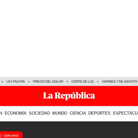
LEY PULPÍN
PRECIO DEL DÓLAR
CORTE DE LUZ
VIERNES 7 DE AGOSTO
N
ECONOMÍA
SOCIEDAD
MUNDO
CIENCIA
DEPORTES
ESPECTÁCU
EN VIVO