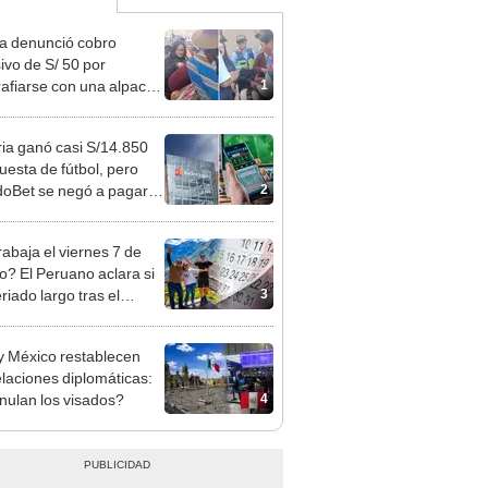
ta denunció cobro
ivo de S/ 50 por
1
rafiarse con una alpaca
sco y Serenazgo
eró el dinero
ia ganó casi S/14.850
uesta de fútbol, pero
2
oBet se negó a pagar:
opi multó a la empresa
ás de S/ 19.000
rabaja el viernes 7 de
o? El Peruano aclara si
3
riado largo tras el
nso del 6 de agosto
y México restablecen
elaciones diplomáticas:
4
nulan los visados?