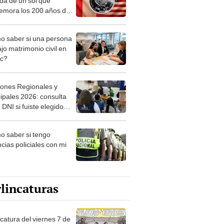
a de un sol que
mora los 200 años de
iones diplomáticas con
U., ¿Cómo conseguirla?
 saber si una persona
jo matrimonio civil en
ec?
iones Regionales y
ipales 2026: consulta
 DNI si fuiste elegido
ro de mesa para este 4
ubre en el link oficial de
 saber si tengo
NPE
cias policiales con mi
lincaturas
catura del viernes 7 de