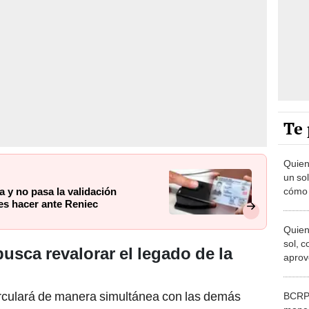
Te 
Quien
un so
a y no pasa la validación
cómo 
es hacer ante Reniec
a la 
Quien
sol, 
sca revalorar el legado de la
aprove
basur
irculará de manera simultánea con las demás
BCRP: