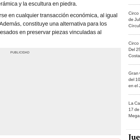
Migue
erámica y la escultura en piedra.
Circo
se en cualquier transacción económica, al igual
de Jul
Además, constituye una alternativa para los
Círcul
resados en preservar piezas vinculadas al
Circo
Del 2
Costa
Gran 
del 10
en el
La Ca
17 de 
Mega 
Ju