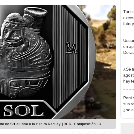
Turis
exces
fotog
en Cu
recup
Usuar
en ap
Dorad
Indec
con m
¿Se t
agost
hay fe
desca
Perú 
sus r
¿se a
a de S/1 alusiva a la cultura Recuay. | BCR | Composición LR