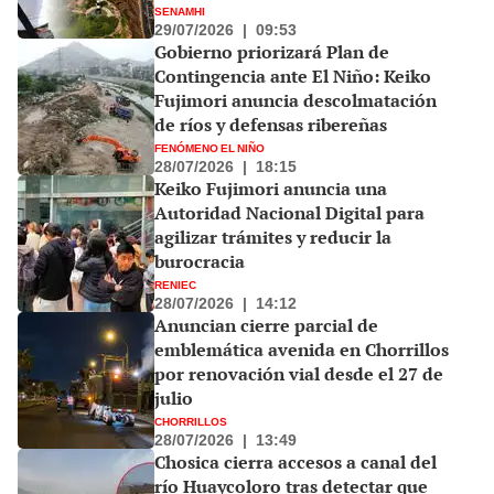
SENAMHI
29/07/2026
|
09:53
Gobierno priorizará Plan de
Contingencia ante El Niño: Keiko
Fujimori anuncia descolmatación
de ríos y defensas ribereñas
FENÓMENO EL NIÑO
28/07/2026
|
18:15
Keiko Fujimori anuncia una
Autoridad Nacional Digital para
agilizar trámites y reducir la
burocracia
RENIEC
28/07/2026
|
14:12
Anuncian cierre parcial de
emblemática avenida en Chorrillos
por renovación vial desde el 27 de
julio
CHORRILLOS
28/07/2026
|
13:49
Chosica cierra accesos a canal del
río Huaycoloro tras detectar que