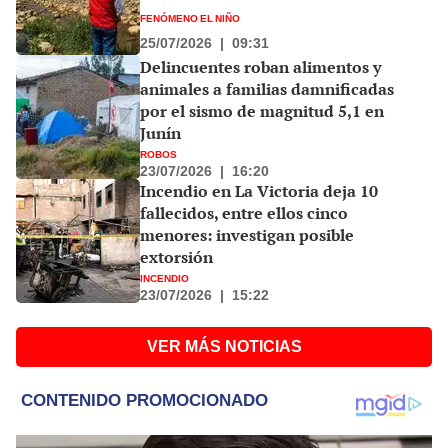
FENÓMENO EL NIÑO
25/07/2026
|
09:31
Delincuentes roban alimentos y
animales a familias damnificadas
por el sismo de magnitud 5,1 en
Junín
ROBOS
23/07/2026
|
16:20
Incendio en La Victoria deja 10
fallecidos, entre ellos cinco
menores: investigan posible
extorsión
INCENDIO
23/07/2026
|
15:22
VER MÁS NOTICIAS