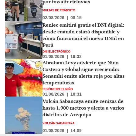
por invadir ciclovías
MULTAS DE TRÁNSITO
02/08/2026
|
08:15
Reniec emitirá gratis el DNI digital:
desde cuándo estará disponible y
cómo funcionará el nuevo DNId en
Perú
DNI ELECTRÓNICO
01/08/2026
|
18:32
Abraham Levy advierte que Niño
Costero y Global sigue creciendo:
Senamhi emite alerta roja por altas
temperaturas
FENÓMENO EL NIÑO
01/08/2026
|
18:31
Volcán Sabancaya emite cenizas de
hasta 1.900 metros y alerta a varios
distritos de Arequipa
VOLCÁN SABANCAYA
01/08/2026
|
14:09