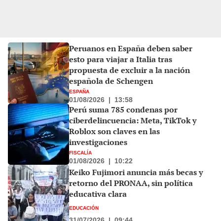
Peruanos en España deben saber
esto para viajar a Italia tras
propuesta de excluir a la nación
española de Schengen
ESPAÑA
01/08/2026
|
13:58
Perú suma 785 condenas por
ciberdelincuencia: Meta, TikTok y
Roblox son claves en las
investigaciones
FISCALÍA
01/08/2026
|
10:22
Keiko Fujimori anuncia más becas y
retorno del PRONAA, sin política
educativa clara
EDUCACIÓN
31/07/2026
|
09:44