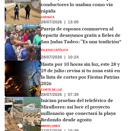
conductores lo usaban como vía
rápida
CHOSICA
28/07/2026
|
13:00
Pareja de esposos conmueven al
repartir desayunos gratis a fieles de
San Judas Tadeo: “Es una tradición”
IGLESIA CATÓLICA
28/07/2026
|
10:24
Hasta por 10 horas sin luz, este 28 y
29 de julio: revisa si tu zona está en
la lista de cortes por Fiestas Patrias
2026
CORTE DE LUZ
28/07/2026
|
07:30
Inician pruebas del teleférico de
Miraflores: así luce el proyecto
millonario que conectará la playa
Redondo desde agosto
MIRAFLORES
27/07/2026
|
10:39