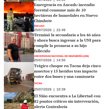
Emergencia en Áncash: incendio
forestal consume más de 10
hectáreas de humedales en Nuevo
Chimbote
ÁNCASH
25/07/2026
|
22:49
Terminó la secundaria a los 46 años
y ahora busca ingresar a la UNI para
cumplir la promesa a su hijo
fallecido
UNIVERSIDAD NACIONAL DE INGENIERÍA (UNI)
25/07/2026
|
14:50
Trágico choque en Tacna deja cinco
muertos y 15 heridos tras impacto
entre dos buses y una camioneta
TACNA
25/07/2026
|
10:39
El Niño encuentra a La Libertad con
82 puntos críticos sin intervención,
alerta Contraloría