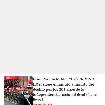
Gran Parada Militar 2026 EN VIVO
HOY: sigue el minuto a minuto del
desfile por los 205 años de la
independencia nacional desde la av.
Brasil
PARADA MILITAR