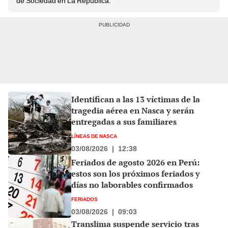
de Sociedad en La República.
Identifican a las 13 víctimas de la
tragedia aérea en Nasca y serán
entregadas a sus familiares
LÍNEAS DE NASCA
03/08/2026
|
12:38
Feriados de agosto 2026 en Perú:
estos son los próximos feriados y
días no laborables confirmados
FERIADOS
03/08/2026
|
09:03
Translima suspende servicio tras