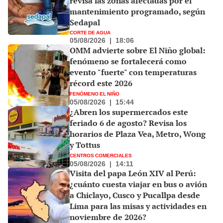
revisa las zonas afectadas por el
mantenimiento programado, según
Sedapal
CORTE DE AGUA
05/08/2026
|
18:06
OMM advierte sobre El Niño global:
fenómeno se fortalecerá como
evento "fuerte" con temperaturas
récord este 2026
FENÓMENO EL NIÑO
05/08/2026
|
15:44
¿Abren los supermercados este
feriado 6 de agosto? Revisa los
horarios de Plaza Vea, Metro, Wong
y Tottus
CENTROS COMERCIALES
05/08/2026
|
14:11
Visita del papa León XIV al Perú:
¿cuánto cuesta viajar en bus o avión
a Chiclayo, Cusco y Pucallpa desde
Lima para las misas y actividades en
noviembre de 2026?