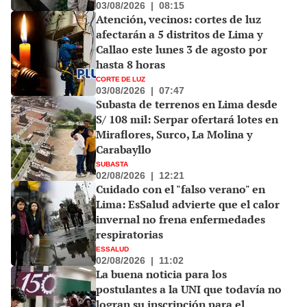
03/08/2026
|
08:15
Atención, vecinos: cortes de luz
afectarán a 5 distritos de Lima y
Callao este lunes 3 de agosto por
hasta 8 horas
CORTE DE LUZ
03/08/2026
|
07:47
Subasta de terrenos en Lima desde
S/ 108 mil: Serpar ofertará lotes en
Miraflores, Surco, La Molina y
Carabayllo
SUBASTA
02/08/2026
|
12:21
Cuidado con el "falso verano" en
Lima: EsSalud advierte que el calor
invernal no frena enfermedades
respiratorias
ESSALUD
02/08/2026
|
11:02
La buena noticia para los
postulantes a la UNI que todavía no
logran su inscripción para el