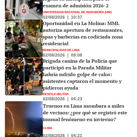
examen de admisión 2026-2
UNIVERSIDAD NACIONAL DE INGENIERÍA (UNI)
02/08/2026
|
10:37
Oportunidad en La Molina: MML
autoriza apertura de restaurantes,
spas y barberías en codiciada zona
residencial
MUNICIPALIDAD DE LIMA
02/08/2026
|
09:08
Brigada canina de la Policía que
participó en la Parada Militar
habría sufrido golpe de calor:
asistentes captaron el momento y
pidieron ayuda
DESFILE MILITAR
02/08/2026
|
04:23
Truenos en Lima asombara a miles
de vecinos: ¿por qué se registró este
inusual fenómeno en invierno?
CLIMA
02/08/2026
|
04:21