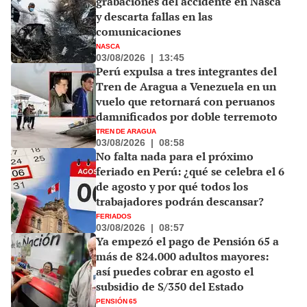
grabaciones del accidente en Nasca
y descarta fallas en las
comunicaciones
NASCA
03/08/2026
|
13:45
Perú expulsa a tres integrantes del
Tren de Aragua a Venezuela en un
vuelo que retornará con peruanos
damnificados por doble terremoto
TREN DE ARAGUA
03/08/2026
|
08:58
No falta nada para el próximo
feriado en Perú: ¿qué se celebra el 6
de agosto y por qué todos los
trabajadores podrán descansar?
FERIADOS
03/08/2026
|
08:57
Ya empezó el pago de Pensión 65 a
más de 824.000 adultos mayores:
así puedes cobrar en agosto el
subsidio de S/350 del Estado
PENSIÓN 65