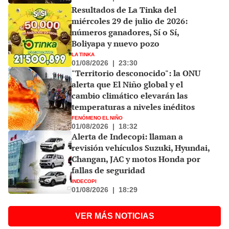
Resultados de La Tinka del
miércoles 29 de julio de 2026:
números ganadores, Sí o Sí,
Boliyapa y nuevo pozo
LA TINKA
01/08/2026
|
23:30
"Territorio desconocido": la ONU
alerta que El Niño global y el
cambio climático elevarán las
temperaturas a niveles inéditos
FENÓMENO EL NIÑO
01/08/2026
|
18:32
Alerta de Indecopi: llaman a
revisión vehículos Suzuki, Hyundai,
Changan, JAC y motos Honda por
fallas de seguridad
INDECOPI
01/08/2026
|
18:29
VER MÁS NOTICIAS