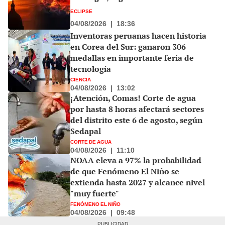
ECLIPSE
04/08/2026
|
18:36
Inventoras peruanas hacen historia
en Corea del Sur: ganaron 306
medallas en importante feria de
tecnología
CIENCIA
04/08/2026
|
13:02
¡Atención, Comas! Corte de agua
por hasta 8 horas afectará sectores
del distrito este 6 de agosto, según
Sedapal
CORTE DE AGUA
04/08/2026
|
11:10
NOAA eleva a 97% la probabilidad
de que Fenómeno El Niño se
extienda hasta 2027 y alcance nivel
"muy fuerte"
FENÓMENO EL NIÑO
04/08/2026
|
09:48