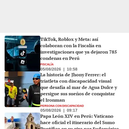
TikTok, Roblox y Meta: así
colaboran con la Fiscalía en
investigaciones que ya dejaron 785
condenas en Perú
FISCALÍA
05/08/2026
|
10:58
La historia de Jhony Ferrer: el
triatleta con discapacidad visual
que desafía al mar de Agua Dulce y
persigue sus sueños de conquistar
el Ironman
PERSONA CON DISCAPACIDAD
05/08/2026
|
09:17
Papa León XIV en Perú: Vaticano
hace oficial el itinerario del Sumo
Pontífice en su gira por Sudamérica