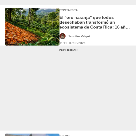
COSTA RICA
El "oro naranja" que todos
desechaban transformó un
ecosistema de Costa Rica: 16 años
después, el terreno dejó sin
palabras a los científicos
Jennifer Valqui
11:11 | 07/08/2026
SISMO