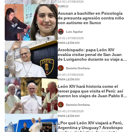
10:52 | 07/08/2026
SURCO
Acusan a bachiller en Psicología
de presunta agresión contra niño
con autismo en Surco
Luis Aguilar
10:51 | 07/08/2026
PAPA LEÓN XIV
Arzobispado: papa León XIV
evalúa visitar penal de San Juan
de Lurigancho durante su viaje al
Perú
Daniela Orellana
10:45 | 07/08/2026
PAPA LEÓN XIV
León XIV hará historia como el
tercer papa que visita el Perú: así
fueron los viajes de Juan Pablo II y
Francisco
Daniela Orellana
10:45 | 07/08/2026
PAPA LEÓN XIV
¿Por qué León XIV viajará a Perú,
Argentina y Uruguay? Arzobispo