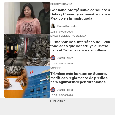
BETSSY CHÁVEZ
Gobierno otorgó salvo conducto a
Betssy Chávez y exministra viajó a
México en la madrugada
Narda Saavedra
10:54 | 07/08/2026
LÍNEA 4 DEL METRO DE LIMA
El 'monstruo' subterráneo de 1.750
toneladas que construye el Metro
bajo el Callao avanza a su última
estación
Aarón Torres
10:54 | 07/08/2026
SUNARP
Trámites más baratos en Sunarp:
modifican reglamento de predios
para agilizar independizaciones y
ventas
Aarón Torres
10:54 | 07/08/2026