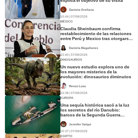
explica el objetivo de su visita
Daniela Orellana
10:44 | 07/08/2026
MÉXICO
Claudia Sheinbaum confirma
restablecimiento de las relaciones
entre Perú y Mexico tras otorgarse
salvoconducto para Betsy Chávez
Daniela Magallanes
10:40 | 07/08/2026
DINOSAURIOS
Un nuevo estudio explora uno de
los mayores misterios de la
evolución: dinosaurios diminutos
Renzo Loza
10:38 | 07/08/2026
EUROPA
Una sequía histórica sacó a la luz
los secretos del río Danubio:
barcos de la Segunda Guerra
Mundial, fósiles de mamut y más
Jennifer Valqui
10:37 | 07/08/2026
EGIPTO