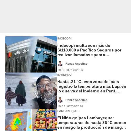
INDECOPI
Indecopi multa con más de
S/118.000 a Pacífico Seguros por
realizar llamadas spam a
consumidores
Renzo Anselmo
10:53 | 07/08/2026
INVIERNO
Hasta -21 °C: esta zona del país
registró la temperatura más baja en
lo que va del invierno en Perú,
según Senamhi
Renzo Anselmo
10:53 | 07/08/2026
LAMBAYEQUE
El Niño golpea Lambayeque:
temperaturas de hasta 36 °C ponen
en riesgo la producción de mango