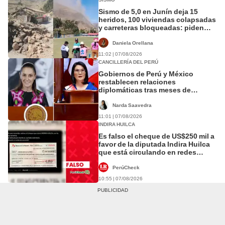
Sismo de 5,0 en Junín deja 15
heridos, 100 viviendas colapsadas
y carreteras bloqueadas: piden
declarar emergencia
Daniela Orellana
11:02 | 07/08/2026
CANCILLERÍA DEL PERÚ
Gobiernos de Perú y México
restablecen relaciones
diplomáticas tras meses de
tensión política
Narda Saavedra
11:01 | 07/08/2026
INDIRA HUILCA
Es falso el cheque de US$250 mil a
favor de la diputada Indira Huilca
que está circulando en redes
sociales
PerúCheck
10:55 | 07/08/2026