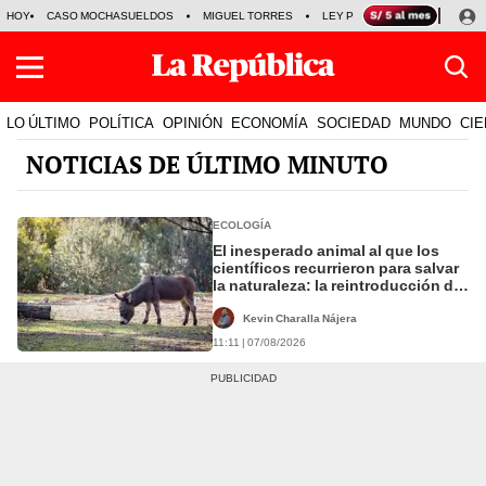
HOY
CASO MOCHASUELDOS
MIGUEL TORRES
LEY PULPÍN
PRECIO DEL
LO ÚLTIMO
POLÍTICA
OPINIÓN
ECONOMÍA
SOCIEDAD
MUNDO
CIE
NOTICIAS DE ÚLTIMO MINUTO
ECOLOGÍA
El inesperado animal al que los
científicos recurrieron para salvar
la naturaleza: la reintroducción de
un asno salvaje está convirtiendo
el desierto en un paisaje con más
Kevin Charalla Nájera
vida
11:11 | 07/08/2026