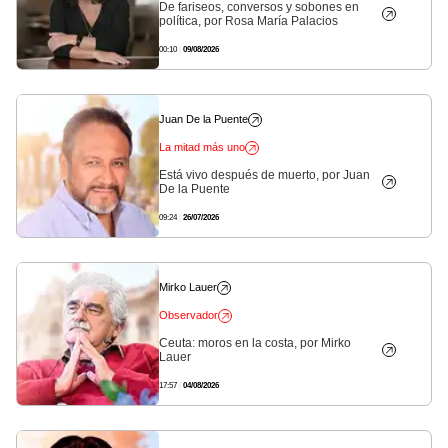
De fariseos, conversos y sobones en
política, por Rosa María Palacios
00:10
|
09/08/2026
Juan De la Puente
La mitad más uno
Está vivo después de muerto, por Juan
De la Puente
09:24
|
26/07/2026
Mirko Lauer
Observador
Ceuta: moros en la costa, por Mirko
Lauer
17:57
|
04/08/2026