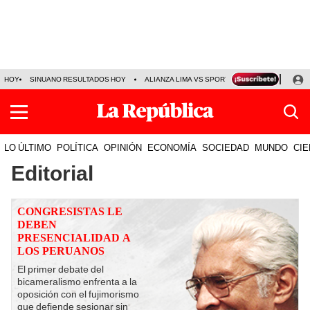
HOY
SINUANO RESULTADOS HOY
ALIANZA LIMA VS SPORT BOYS
JORGE MES
LO ÚLTIMO
POLÍTICA
OPINIÓN
ECONOMÍA
SOCIEDAD
MUNDO
CIE
Editorial
CONGRESISTAS LE
DEBEN
PRESENCIALIDAD A
LOS PERUANOS
El primer debate del
bicameralismo enfrenta a la
oposición con el fujimorismo
que defiende sesionar sin