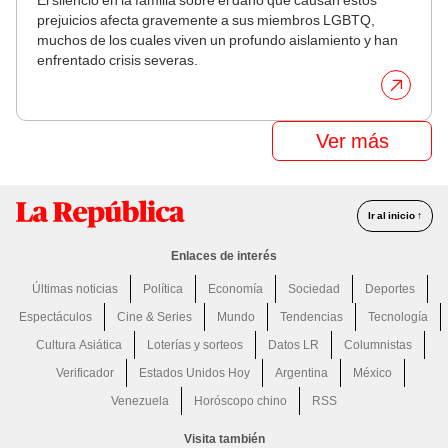
prejuicios afecta gravemente a sus miembros LGBTQ,
muchos de los cuales viven un profundo aislamiento y han
enfrentado crisis severas.
Ver más
Ir al inicio ↑
Enlaces de interés
Últimas noticias
Política
Economía
Sociedad
Deportes
Espectáculos
Cine & Series
Mundo
Tendencias
Tecnología
Cultura Asiática
Loterías y sorteos
Datos LR
Columnistas
Verificador
Estados Unidos Hoy
Argentina
México
Venezuela
Horóscopo chino
RSS
Visita también