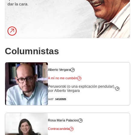
dar la cara.
Columnistas
Alberto Vergara
A mí no me cumbén
Peruworski (o una explicación pendular),
por Alberto Vergara
14:07
|
14/12/2025
Rosa María Palacios
Contracandela