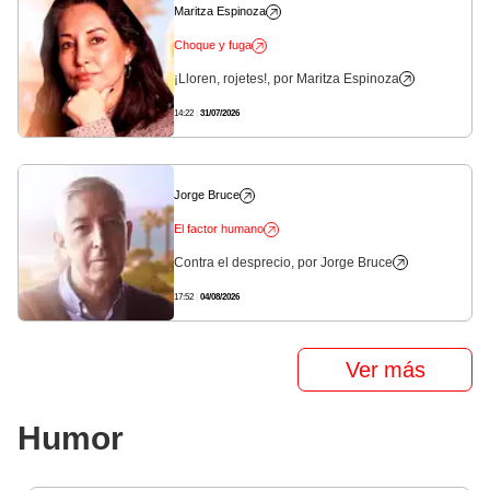
Maritza Espinoza
Choque y fuga
¡Lloren, rojetes!, por Maritza Espinoza
14:22
|
31/07/2026
Jorge Bruce
El factor humano
Contra el desprecio, por Jorge Bruce
17:52
|
04/08/2026
Ver más
Humor