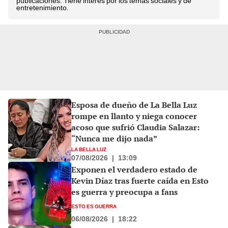
publicaciones. Tiene interés por los temas sociales y de
entretenimiento.
Esposa de dueño de La Bella Luz
rompe en llanto y niega conocer
acoso que sufrió Claudia Salazar:
“Nunca me dijo nada”
LA BELLA LUZ
07/08/2026
|
13:09
Exponen el verdadero estado de
Kevin Díaz tras fuerte caída en Esto
es guerra y preocupa a fans
ESTO ES GUERRA
06/08/2026
|
18:22