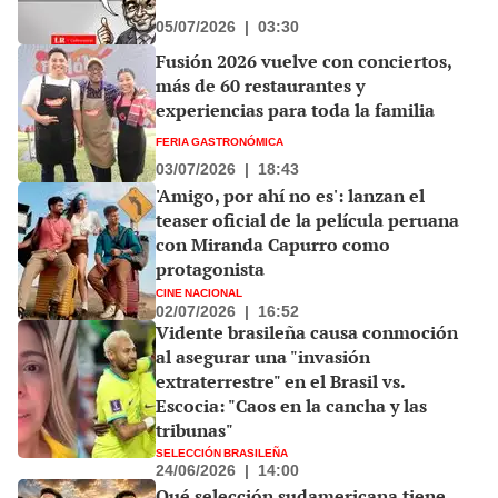
05/07/2026
|
03:30
Fusión 2026 vuelve con conciertos,
más de 60 restaurantes y
experiencias para toda la familia
FERIA GASTRONÓMICA
03/07/2026
|
18:43
'Amigo, por ahí no es': lanzan el
teaser oficial de la película peruana
con Miranda Capurro como
protagonista
CINE NACIONAL
02/07/2026
|
16:52
Vidente brasileña causa conmoción
al asegurar una "invasión
extraterrestre" en el Brasil vs.
Escocia: "Caos en la cancha y las
tribunas"
SELECCIÓN BRASILEÑA
24/06/2026
|
14:00
Qué selección sudamericana tiene