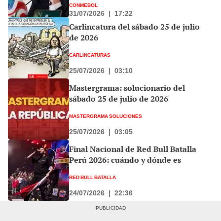
CONMEBOL
31/07/2026
|
17:22
Carlincatura del sábado 25 de julio
de 2026
CARLINCATURAS
25/07/2026
|
03:10
Mastergrama: solucionario del
sábado 25 de julio de 2026
MASTERGRAMA SOLUCIONES
25/07/2026
|
03:05
Final Nacional de Red Bull Batalla
Perú 2026: cuándo y dónde es
RED BULL BATALLA
24/07/2026
|
22:36