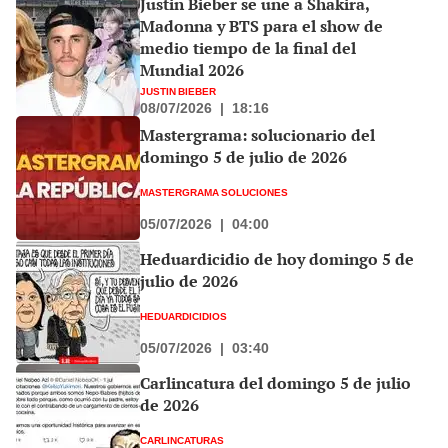
Justin Bieber se une a Shakira,
Madonna y BTS para el show de
medio tiempo de la final del
Mundial 2026
JUSTIN BIEBER
08/07/2026
|
18:16
Mastergrama: solucionario del
domingo 5 de julio de 2026
MASTERGRAMA SOLUCIONES
05/07/2026
|
04:00
Heduardicidio de hoy domingo 5 de
julio de 2026
HEDUARDICIDIOS
05/07/2026
|
03:40
Carlincatura del domingo 5 de julio
de 2026
CARLINCATURAS