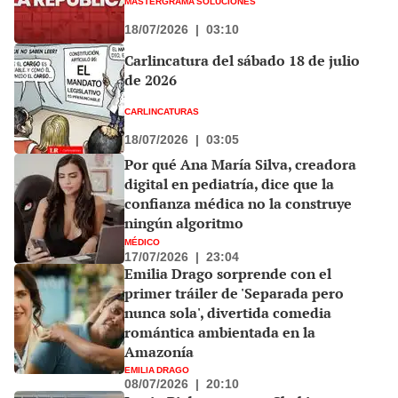
MASTERGRAMA SOLUCIONES
18/07/2026
|
03:10
Carlincatura del sábado 18 de julio
de 2026
CARLINCATURAS
18/07/2026
|
03:05
Por qué Ana María Silva, creadora
digital en pediatría, dice que la
confianza médica no la construye
ningún algoritmo
MÉDICO
17/07/2026
|
23:04
Emilia Drago sorprende con el
primer tráiler de 'Separada pero
nunca sola', divertida comedia
romántica ambientada en la
Amazonía
EMILIA DRAGO
08/07/2026
|
20:10