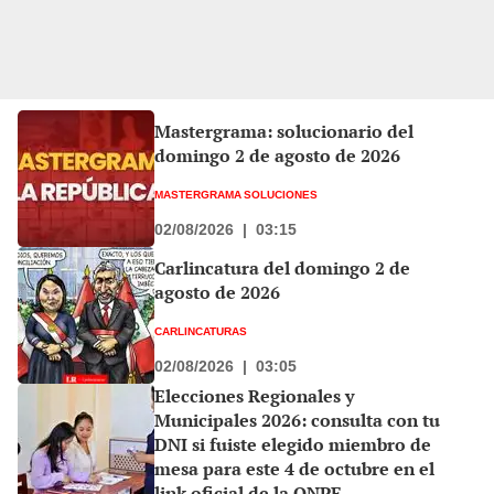
Mastergrama: solucionario del
domingo 2 de agosto de 2026
MASTERGRAMA SOLUCIONES
02/08/2026
|
03:15
Carlincatura del domingo 2 de
agosto de 2026
CARLINCATURAS
02/08/2026
|
03:05
Elecciones Regionales y
Municipales 2026: consulta con tu
DNI si fuiste elegido miembro de
mesa para este 4 de octubre en el
link oficial de la ONPE