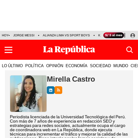
HOY
JORGE MESSI
ALIANZA LIMA VS SPORT BOYS
KENJI FUJIMORI
PRE
LO ÚLTIMO
POLÍTICA
OPINIÓN
ECONOMÍA
SOCIEDAD
MUNDO
CIE
Mirella Castro
Periodista licenciada de la Universidad Tecnológica del Perú.
Con más de 7 años de experiencia en redacción SEO y
estrategias para redes sociales, actualmente ocupa el cargo
de coordinadora web en La República, donde ejecuta
técnicas para incrementar el tráfico y mejorar la calidad de las