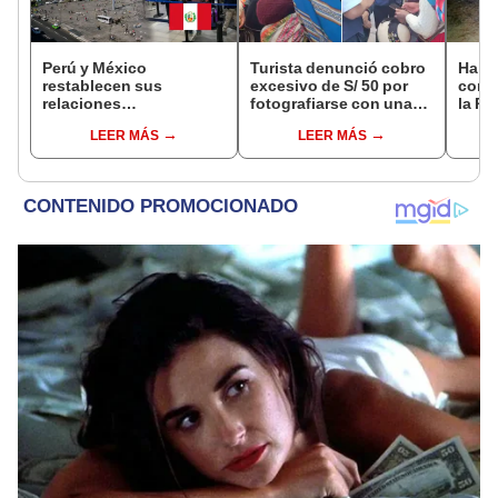
Perú y México
Turista denunció cobro
Halla
restablecen sus
excesivo de S/ 50 por
cono
relaciones
fotografiarse con una
la Pa
diplomáticas: ¿se
alpaca en Cusco y
tras 
LEER MÁS
LEER MÁS
anulan los visados?
Serenazgo recuperó el
Sulla
dinero