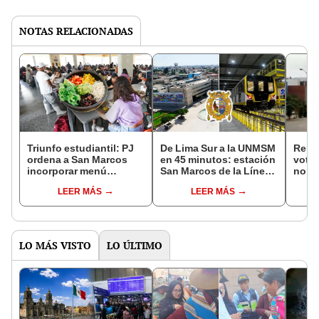
NOTAS RELACIONADAS
Triunfo estudiantil: PJ
De Lima Sur a la UNMSM
Repo
ordena a San Marcos
en 45 minutos: estación
vota
incorporar menú
San Marcos de la Línea
no se
vegano gratis en
2 entra a su etapa final
de pe
LEER MÁS
LEER MÁS
comedor universitario
gent
LO MÁS VISTO
LO ÚLTIMO