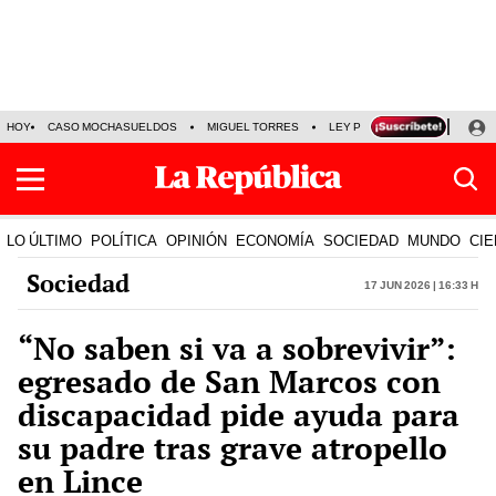
HOY
CASO MOCHASUELDOS
MIGUEL TORRES
LEY PULPÍN
PRECIO DEL
LO ÚLTIMO
POLÍTICA
OPINIÓN
ECONOMÍA
SOCIEDAD
MUNDO
CIE
Sociedad
17 Jun 2026 | 16:33 h
“No saben si va a sobrevivir”:
egresado de San Marcos con
discapacidad pide ayuda para
su padre tras grave atropello
en Lince