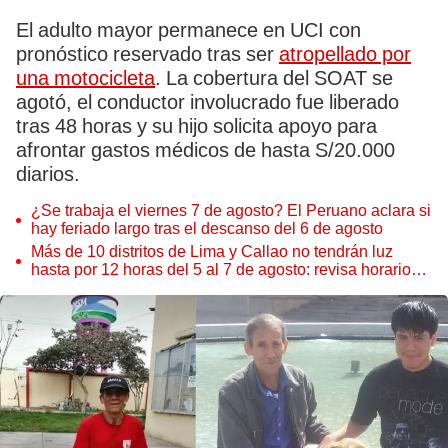
El adulto mayor permanece en UCI con
pronóstico reservado tras ser
atropellado por
una motocicleta
. La cobertura del SOAT se
agotó, el conductor involucrado fue liberado
tras 48 horas y su hijo solicita apoyo para
afrontar gastos médicos de hasta S/20.000
diarios.
¿Se trabaja el viernes 7 de agosto? El Peruano aclara si
hay feriado largo tras el descanso del 6 de agosto
Más de 10 distritos de Lima y Callao no tendrán luz
hasta por 12 horas del 5 al 7 de agosto: revisa horarios y
zonas afectadas