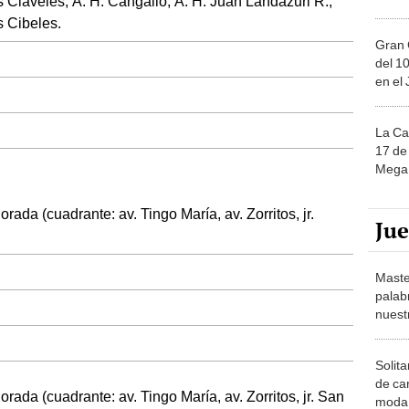
s Claveles; A. H. Cangallo; A. H. Juan Landázuri R.;
s Cibeles.
Gran 
del 10
en el
La Ca
17 de 
Mega 
ada (cuadrante: av. Tingo María, av. Zorritos, jr.
Ju
Maste
palab
nuest
Solita
de ca
ada (cuadrante: av. Tingo María, av. Zorritos, jr. San
moda.