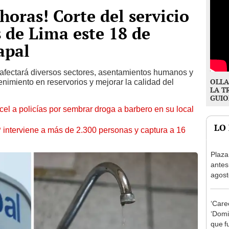
horas! Corte del servicio
s de Lima este 18 de
apal
afectará diversos sectores, asentamientos humanos y
OLLA
enimiento en reservorios y mejorar la calidad del
LA T
GUIO
l a policías por sembrar droga a barbero en su local
LO
nterviene a más de 2.300 personas y captura a 16
Plaza
antes
agost
tiend
p.m.
‘Care
‘Domin
que f