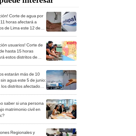
puede interesar
ción! Corte de agua por
 11 horas afectará a
tos de Lima este 12 de
 revisa horarios y zonas
ción usuarios! Corte de
de hasta 15 horas
rá estos distritos de
este lunes 8 de junio
os estarán más de 10
sin agua este 5 de junio:
 los distritos afectados,
 Sedapal
 saber si una persona
jo matrimonio civil en
ec?
iones Regionales y