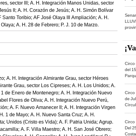
es, sector III; A. H. Integración Manos Unidas, sector
dónde
esús II; A. H. Corazón de Jesús; A. H. Simón Bolívar
Senam
 Santo Toribio; AF José Olaya III Ampliación; A. H.
LLUV
 Olaya; A. H. 28 de Febrero; P. J. 10 de Marzo.
provi
¡Va
Circo 
del 15
Parqu
o; A. H. Integración Almirante Grau, sector Héroes
Migue
irante Grau, sector Los Cipreses; A. H. Los Unidos; A.
r 1 de Enero de Montenegro; A. H. Integración Nuevo
Circo
de Jul
abel Flores de Oliva; A. H. Integración Nuevo Perú,
Círcul
ión; A. F. Nuevo Amanecer II; A. H. Integración Virgen
. H. 1 de Mayo; A. H. Nuevo Santa Cruz; A. H.
; Unidos (Cristo es Vida); A. F. Patria Unida; Agrup.
Circo
Del 2
hacamilla; A. F. Villa Maestro; A. H. San José Obrero;
Costa