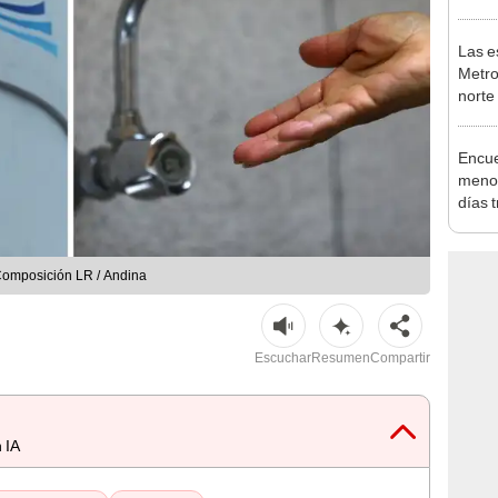
crime
Las e
Metro
norte
falta
esta
Encue
menor
días 
sujet
PNP b
 Composición LR / Andina
Escuchar
Resumen
Compartir
 IA