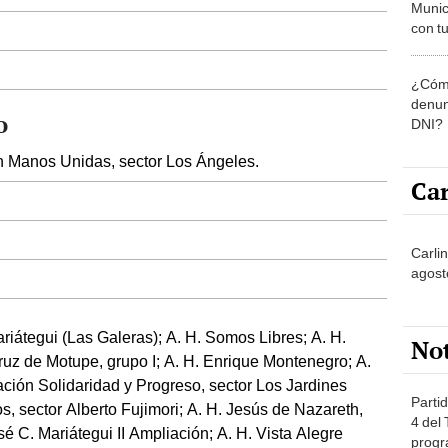
Munic
con tu
miemb
de oct
¿Cómo
la O
denun
o
DNI?
ón Manos Unidas, sector Los Ángeles.
Car
Carli
agost
riátegui (Las Galeras); A. H. Somos Libres; A. H.
No
uz de Motupe, grupo I; A. H. Enrique Montenegro; A.
ción Solidaridad y Progreso, sector Los Jardines
Partid
, sector Alberto Fujimori; A. H. Jesús de Nazareth,
4 del
é C. Mariátegui II Ampliación; A. H. Vista Alegre
progr