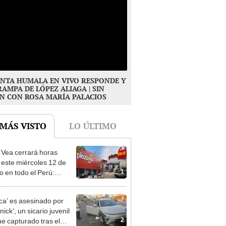
NTA HUMALA EN VIVO RESPONDE Y
RAMPA DE LÓPEZ ALIAGA | SIN
N CON ROSA MARÍA PALACIOS
 MÁS VISTO
LO ÚLTIMO
 Vea cerrará horas
 este miércoles 12 de
1
o en todo el Perú:
as atenderán hasta las 7
ca’ es asesinado por
ick’, un sicario juvenil
2
ue capturado tras el