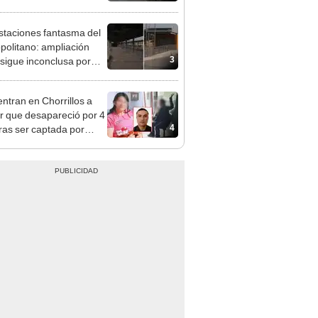
n
staciones fantasma del
politano: ampliación
3
 sigue inconclusa por
 de buses y una adenda
ncada
ntran en Chorrillos a
 que desapareció por 4
4
tras ser captada por
o que conoció en Roblox:
usca al implicado