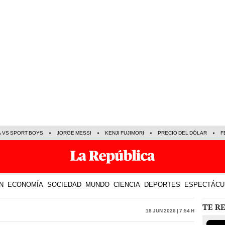
A VS SPORT BOYS
JORGE MESSI
KENJI FUJIMORI
PRECIO DEL DÓLAR
F
N
ECONOMÍA
SOCIEDAD
MUNDO
CIENCIA
DEPORTES
ESPECTÁCU
TE R
18 Jun 2026 | 7:54 h