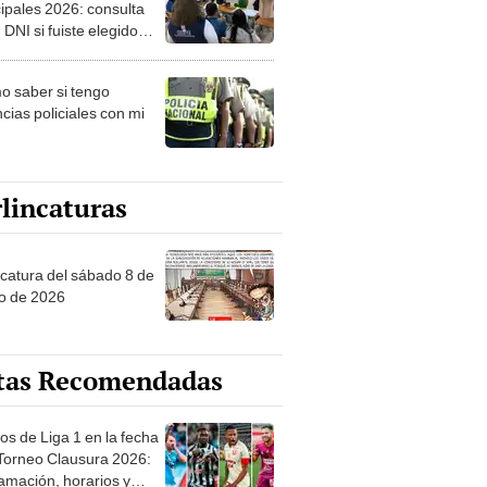
ipales 2026: consulta
 DNI si fuiste elegido
ro de mesa para este 4
ubre en el link oficial de
 saber si tengo
NPE
cias policiales con mi
lincaturas
ncatura del sábado 8 de
o de 2026
tas Recomendadas
os de Liga 1 en la fecha
 Torneo Clausura 2026:
amación, horarios y