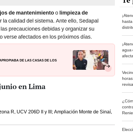
Te 
ajos de mantenimiento
o
limpieza de
¡Aten
ar la calidad del sistema. Ante ello, Sedapal
hasta
distri
las precauciones debidas y organizar su
junio:
o verse afectados en los próximos días.
¡Aten
agua 
afecta
e apropiaba de las casas de los
Lima 
Vecin
horas 
 junio en Lima
revisa
según
¿Cómo
contra
ona R, UCV 206D II y III; Ampliación Monte de Sinaí,
Reni
Elecc