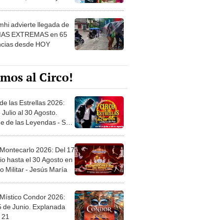
 ver
hi advierte llegada de
IAS EXTREMAS en 65
ncias desde HOY
mos al Circo!
de las Estrellas 2026:
 Julio al 30 Agosto.
e de las Leyendas - San
l
 Montecarlo 2026: Del 17
io hasta el 30 Agosto en
o Militar - Jesús María
 Místico Condor 2026:
5 de Junio. Explanada
 21