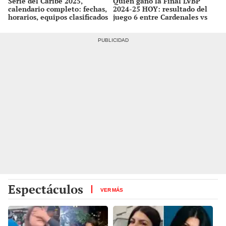
Serie del Caribe 2025,
Quién ganó la Final LVBP
calendario completo: fechas,
2024-25 HOY: resultado del
horarios, equipos clasificados
juego 6 entre Cardenales vs
y dónde ver el torneo de
Bravos en Barquisimeto
béisbol
Espectáculos
VER MÁS