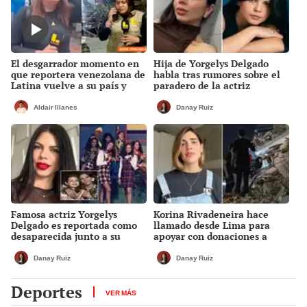
El desgarrador momento en
Hija de Yorgelys Delgado
que reportera venezolana de
habla tras rumores sobre el
Latina vuelve a su país y
paradero de la actriz
rompe en llanto al ver la
venezolana: "Dios nos
tragedia tras terremotos
concederá el milagro de
Aldair Illanes
Danay Ruiz
volver a verla"
Famosa actriz Yorgelys
Korina Rivadeneira hace
Delgado es reportada como
llamado desde Lima para
desaparecida junto a su
apoyar con donaciones a
madre tras doble terremoto
venezolanos tras los
en Venezuela
terremotos: "Cada aporte
Danay Ruiz
Danay Ruiz
suma"
Deportes
VER MÁS