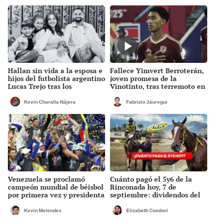
Hallan sin vida a la esposa e
Fallece Yimvert Berroterán,
hijos del futbolista argentino
joven promesa de la
Lucas Trejo tras los
Vinotinto, tras terremoto en
terremotos que sacudieron
Venezuela
Venezuela
Kevin Charalla Nájera
Fabrizio Jáuregui
Venezuela se proclamó
Cuánto pagó el 5y6 de la
campeón mundial de béisbol
Rinconada hoy, 7 de
por primera vez y presidenta
septiembre: dividendos del
declara día no laborable
INH para los cuadros con 6
como festejo
aciertos, ganadores y nuevo
Kevin Melendez
Elizabeth Condori
monto sellado récord