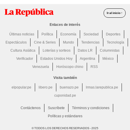
Ir al inicio ↑
Enlaces de interés
Últimas noticias
Política
Economía
Sociedad
Deportes
Espectáculos
Cine & Series
Mundo
Tendencias
Tecnología
Cultura Asiática
Loterías y sorteos
Datos LR
Columnistas
Verificador
Estados Unidos Hoy
Argentina
México
Venezuela
Horóscopo chino
RSS
Visita también
elpopular.pe
libero.pe
buenazo.pe
lrmas.larepublica.pe
cuponidad.pe
Contáctenos
Suscríbete
Términos y condiciones
Políticas y estándares
© TODOS LOS DERECHOS RESERVADOS - 2025