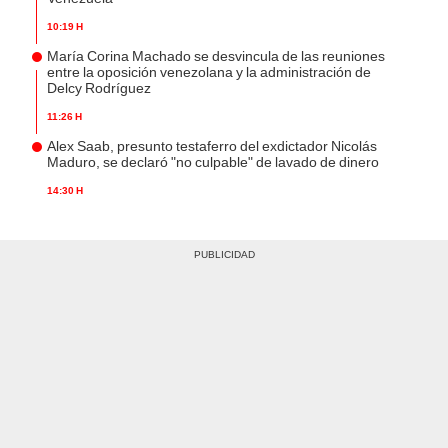
10:19 h
María Corina Machado se desvincula de las reuniones
entre la oposición venezolana y la administración de
Delcy Rodríguez
11:26 h
Alex Saab, presunto testaferro del exdictador Nicolás
Maduro, se declaró "no culpable" de lavado de dinero
14:30 h