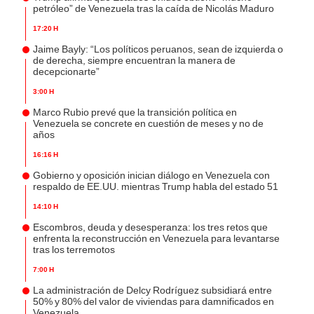
petróleo” de Venezuela tras la caída de Nicolás Maduro
17:20 h
Jaime Bayly: “Los políticos peruanos, sean de izquierda o
de derecha, siempre encuentran la manera de
decepcionarte”
3:00 h
Marco Rubio prevé que la transición política en
Venezuela se concrete en cuestión de meses y no de
años
16:16 h
Gobierno y oposición inician diálogo en Venezuela con
respaldo de EE.UU. mientras Trump habla del estado 51
14:10 h
Escombros, deuda y desesperanza: los tres retos que
enfrenta la reconstrucción en Venezuela para levantarse
tras los terremotos
7:00 h
La administración de Delcy Rodríguez subsidiará entre
50% y 80% del valor de viviendas para damnificados en
Venezuela