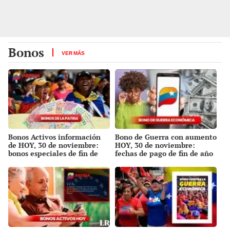
Bonos
VER MÁS
Bonos Activos información
Bono de Guerra con aumento
de HOY, 30 de noviembre:
HOY, 30 de noviembre:
bonos especiales de fin de
fechas de pago de fin de año
año y próximos pagos con
y montos actualizados
aumento vía Sistema Patria
confirmados vía Sistema
Patria