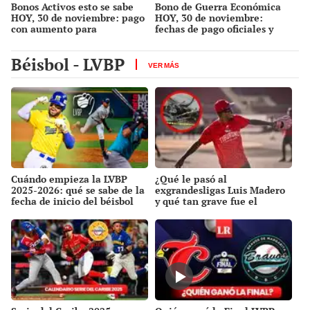
Bonos Activos esto se sabe
Bono de Guerra Económica
HOY, 30 de noviembre: pago
HOY, 30 de noviembre:
con aumento para
fechas de pago oficiales y
pensionados y últimos
montos con aumento fijos de
subsidios de fin de año vía
fin de año vía Sistema Patria
Béisbol - LVBP
Sistema Patria
VER MÁS
Cuándo empieza la LVBP
¿Qué le pasó al
2025-2026: qué se sabe de la
exgrandesligas Luis Madero
fecha de inicio del béisbol
y qué tan grave fue el
venezolano y el formato de
accidente de tránsito en el
la nueva temporada
que salió herido?