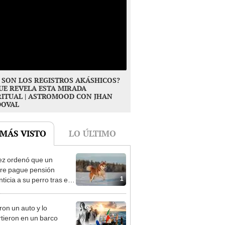
 SON LOS REGISTROS AKÁSHICOS?
UE REVELA ESTA MIRADA
RITUAL | ASTROMOOD CON JHAN
DOVAL
 MÁS VISTO
LO ÚLTIMO
ez ordenó que un
re pague pensión
1
ticia a su perro tras el
cio: el caso que marca
ecedente
on un auto y lo
rtieron en un barco