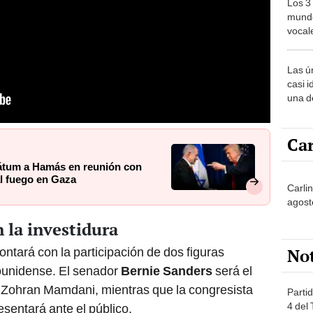
Los 3
mundo
vocal
Améri
Las ú
casi i
una d
muy s
Car
mátum a Hamás en reunión con
al fuego en Gaza
Carli
agost
 la investidura
ontará con la participación de dos figuras
No
ounidense. El senador
Bernie Sanders
será el
 Zohran Mamdani, mientras que la congresista
Partid
4 del
esentará ante el público.