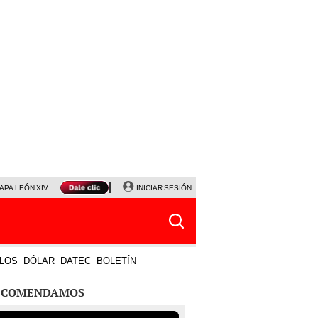
APA LEÓN XIV
NALDY SALDAÑA
INICIAR SESIÓN
LA BELLA LUZ
MAGALY MEDINA
HORÓS
LOS
DÓLAR
DATEC
BOLETÍN
ECOMENDAMOS