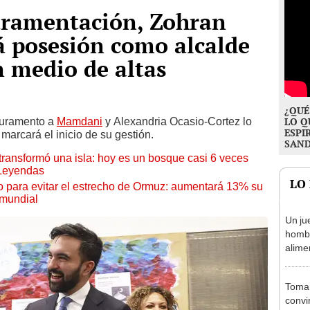
uramentación, Zohran
posesión como alcalde
 medio de altas
¿QUÉ
 juramento a
Mamdani
y Alexandria Ocasio-Cortez lo
LO Q
ESPI
arcará el inicio de su gestión.
SAN
transformó una isla: hoy es un bosque casi 6 veces
 Leyendas
LO
o para evitar el estrecho de Ormuz: aumentará 13% su
 mundial
Un ju
homb
alimen
divor
un pr
Tomar
convi