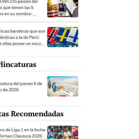
 ÚNICOS países del
 que tienen las 5
es en su nombre:
ca cuenta con uno
nicas banderas que son
dénticas a la de Perú:
e ellas posee un escudo
imilar
lincaturas
ncatura del jueves 6 de
o de 2026
tas Recomendadas
os de Liga 1 en la fecha
 Torneo Clausura 2026: