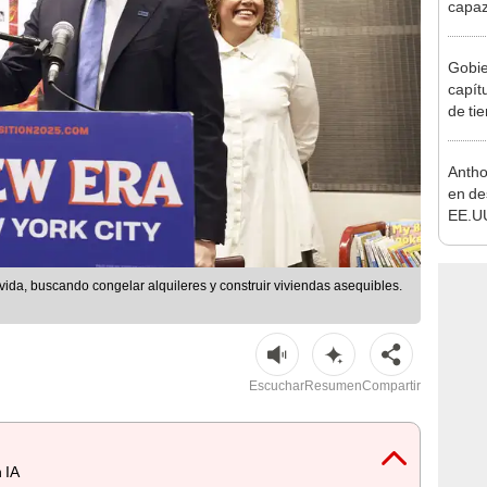
capaz
Atlánt
incre
Gobier
herma
capít
fallec
de tie
recha
Antho
en de
EE.UU
respo
covid
ida, buscando congelar alquileres y construir viviendas asequibles.
Escuchar
Resumen
Compartir
 IA