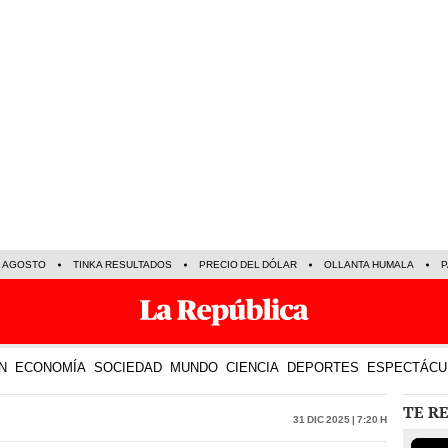
E AGOSTO
TINKA RESULTADOS
PRECIO DEL DÓLAR
OLLANTA HUMALA
P
N
ECONOMÍA
SOCIEDAD
MUNDO
CIENCIA
DEPORTES
ESPECTÁCU
TE R
31 Dic 2025 | 7:20 h