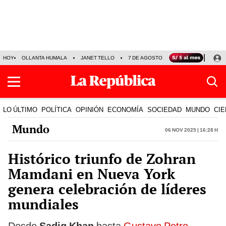
HOY
OLLANTA HUMALA
JANET TELLO
7 DE AGOSTO
TINKA RESULTADOS
LO ÚLTIMO
POLÍTICA
OPINIÓN
ECONOMÍA
SOCIEDAD
MUNDO
CIE
Mundo
06 Nov 2025 | 16:28 h
Histórico triunfo de Zohran
Mamdani en Nueva York
genera celebración de líderes
mundiales