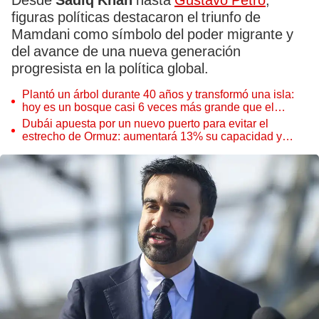
Desde
Sadiq Khan
hasta
Gustavo Petro
,
figuras políticas destacaron el triunfo de
Mamdani como símbolo del poder migrante y
del avance de una nueva generación
progresista en la política global.
Plantó un árbol durante 40 años y transformó una isla:
hoy es un bosque casi 6 veces más grande que el
Parque de las Leyendas
Dubái apuesta por un nuevo puerto para evitar el
estrecho de Ormuz: aumentará 13% su capacidad y
reforzará el comercio mundial