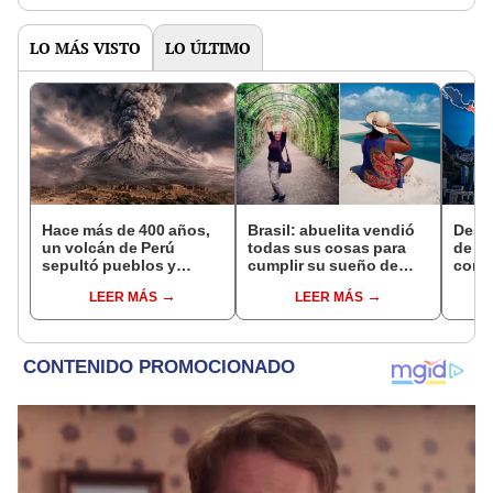
LO MÁS VISTO
LO ÚLTIMO
Hace más de 400 años,
Brasil: abuelita vendió
Descu
un volcán de Perú
todas sus cosas para
de to
sepultó pueblos y
cumplir su sueño de
con l
provocó uno de los
viajar por el mundo
según
LEER MÁS
LEER MÁS
veranos más fríos de la
historia: sigue bajo
monitoreo