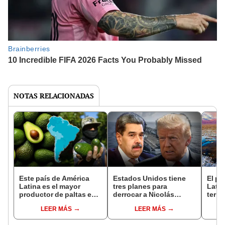
NOTAS RELACIONADAS
Este país de América
Estados Unidos tiene
El pa
Latina es el mayor
tres planes para
Latin
productor de paltas en
derrocar a Nicolás
territ
el mundo en 2025: Perú,
Maduro del poder en
conti
LEER MÁS
LEER MÁS
Chile y Colombia
Venezuela, según el NYT
3 océ
buscan superarlo
el má