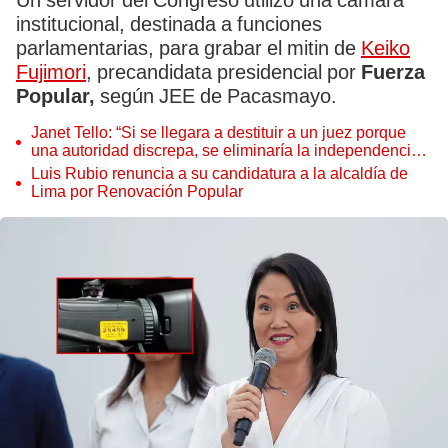
Un servidor del Congreso utilizó una cámara
institucional, destinada a funciones
parlamentarias, para grabar el mitin de
Keiko
Fujimori
, precandidata presidencial por
Fuerza
Popular,
según JEE de Pacasmayo.
Janet Tello: “Si se llegara a destituir a un juez porque
una autoridad discrepa, se eliminaría la independencia
judicial”
Luis Rubio renuncia a su candidatura a la alcaldía de
Lima por Renovación Popular