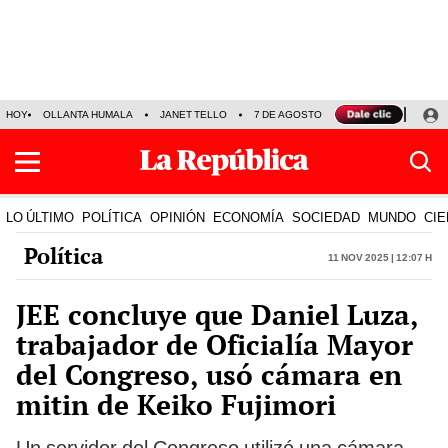
HOY
OLLANTA HUMALA
JANET TELLO
7 DE AGOSTO
TINKA RESULTADOS
LO ÚLTIMO
POLÍTICA
OPINIÓN
ECONOMÍA
SOCIEDAD
MUNDO
CIE
Política
11 Nov 2025 | 12:07 h
JEE concluye que Daniel Luza,
trabajador de Oficialía Mayor
del Congreso, usó cámara en
mitin de Keiko Fujimori