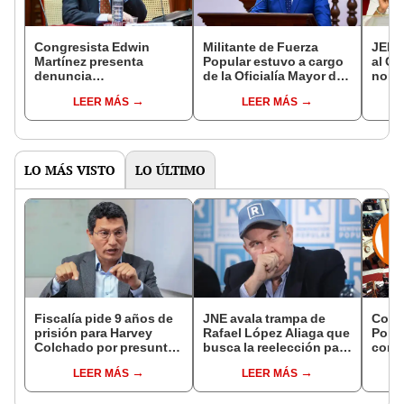
Congresista Edwin
Militante de Fuerza
JEE 
Martínez presenta
Popular estuvo a cargo
al Co
denuncia
de la Oficialía Mayor del
nomb
constitucional contra
Congreso cuando se
que u
LEER MÁS
LEER MÁS
Fernando Rospigliosi
usó cámara en mitín de
de Ke
por uso de cámara en
Keiko Fujimori
mitin de Fuerza Popular
LO MÁS VISTO
LO ÚLTIMO
Fiscalía pide 9 años de
JNE avala trampa de
Cong
prisión para Harvey
Rafael López Aliaga que
Popul
Colchado por presunta
busca la reelección para
comis
negociación
la Municipalidad de
Cáma
LEER MÁS
LEER MÁS
incompatible y falsedad
Lima
ideológica