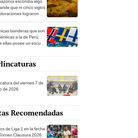
azonía escondía algo
rto en un paisaje con
ande que ni cinco siglos
ida
ploraciones lograron
rarlo: el hallazgo
a cambiar todo lo que se
nicas banderas que son
 sobre su pasado
dénticas a la de Perú:
e ellas posee un escudo
imilar
lincaturas
catura del viernes 7 de
o de 2026
tas Recomendadas
os de Liga 1 en la fecha
 Torneo Clausura 2026: