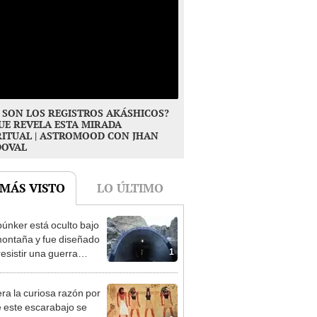
 SON LOS REGISTROS AKÁSHICOS?
UE REVELA ESTA MIRADA
RITUAL | ASTROMOOD CON JHAN
DOVAL
 MÁS VISTO
LO ÚLTIMO
búnker está oculto bajo
ontaña y fue diseñado
1
resistir una guerra
r: tiene 15 edificios
era la curiosa razón por
e este escarabajo se