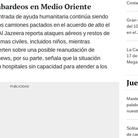
Costa
ombardeos en Medio Oriente
entrada de ayuda humanitaria continúa siendo
Gran 
los camiones pactados en el acuerdo de alto el
del 10
en el
 Al Jazeera reporta ataques aéreos y restos de
mas civiles, incluidos niños, mientras
erten sobre una posible reanudación de
La Ca
17 de 
ews, por su parte, señala que la situación
Mega 
on hospitales sin capacidad para atender a los
Ju
Maste
palab
nuest
Solita
de ca