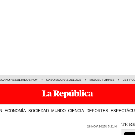
NUANO RESULTADOS HOY
CASO MOCHASUELDOS
MIGUEL TORRES
LEY PU
N
ECONOMÍA
SOCIEDAD
MUNDO
CIENCIA
DEPORTES
ESPECTÁCU
TE R
26 Nov 2025 | 5:11 h