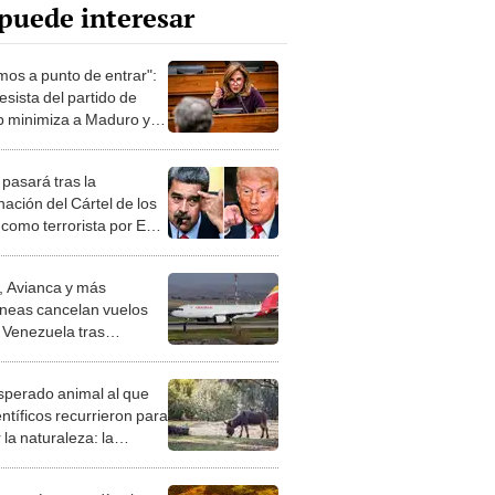
puede interesar
mos a punto de entrar":
esista del partido de
 minimiza a Maduro y
e incursión militar en
uela
pasará tras la
nación del Cártel de los
 como terrorista por EE.
Alarmas ante posible
a justificada en
a, Avianca y más
uela
íneas cancelan vuelos
 Venezuela tras
tencia de EE.UU. por
le situación de riesgo"
esperado animal al que
entíficos recurrieron para
 la naturaleza: la
roducción de un asno
e está convirtiendo el