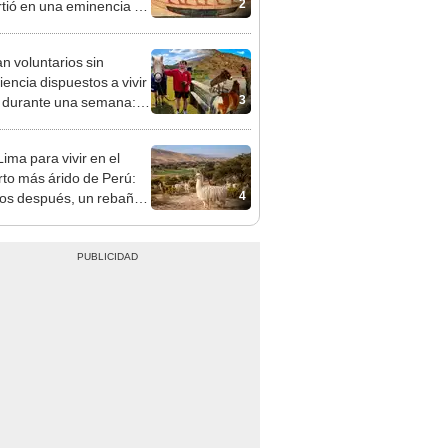
2
rtió en una eminencia en
iguo Egipto: la
esta te sorprenderá.
n voluntarios sin
iencia dispuestos a vivir
3
s durante una semana:
cuidar caballos, burros y
 animales rescatados en
ima para vivir en el
fugio por 2 horas
rto más árido de Perú:
4
os después, un rebaño
amas creó un
endente ecosistema