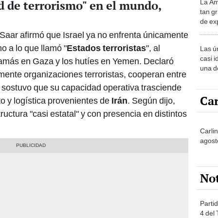
ed de terrorismo" en el mundo,
La Am
desie
tan gr
más v
de ex
encont
Saar afirmó que Israel ya no enfrenta únicamente
podrí
o a lo que llamó "
Estados terroristas
", al
Las ú
sabía
casi i
amás en Gaza y los hutíes en Yemen. Declaró
una d
mente organizaciones terroristas, cooperan entre
muy s
y sostuvo que su capacidad operativa trasciende
Car
to y logística provenientes de
Irán
. Según dijo,
ructura "casi estatal" y con presencia en distintos
Carlin
agost
No
Partid
4 del