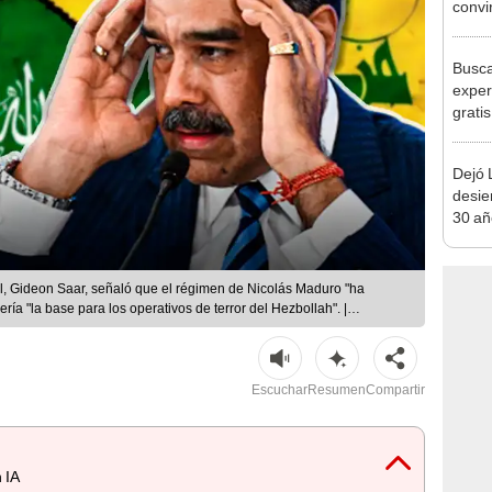
convi
el ant
respu
Busca
exper
grati
para 
otros
Dejó L
un re
desie
30 añ
de ll
sorpr
el, Gideon Saar, señaló que el régimen de Nicolás Maduro "ha
ría "la base para los operativos de terror del Hezbollah". |
Escuchar
Resumen
Compartir
 IA