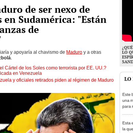
aduro de ser nexo de
 en Sudamérica: "Están
ianzas de
"
¿QUÉ
iaría y apoyaría al chavismo de
Maduro
y a otras
LO Q
ESPI
zbolá
.
SAN
l Cártel de los Soles como terrorista por EE. UU.?
ficada en Venezuela
LO
ezuela y oficiales retirados piden al régimen de Maduro
Este 
una m
para 
nuclea
Esta 
la qu