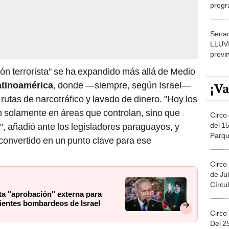
progr
dónde
Senam
LLUV
provi
ión terrorista" se ha expandido más allá de Medio
atinoamérica
, donde —siempre, según Israel—
¡Va
n rutas de narcotráfico y lavado de dinero. "Hoy los
n solamente en áreas que controlan, sino que
Circo 
del 15
, añadió ante los legisladores paraguayos, y
Parqu
convertido en un punto clave para ese
Migue
Circo
de Jul
Círcul
ta "aprobación" externa para
cientes bombardeos de Israel
Circo
Del 2