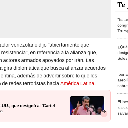
Te 
"Esta
congr
Trump
sugier
Venez
ador venezolano dijo "abiertamente que
¿Qué 
 resistencia", en referencia a la alianza que,
desig
Soles
on actores armados apoyados por Irán. Las
UU.? 
a gira diplomática que busca afianzar acuerdos
armad
Iberi
ntina, además de advertir sobre lo que los
Venez
aerol
 de redes terroristas hacia
América Latina
.
sobre
adver
"posib
El in
.UU., que designó al 'Cartel
los ci
ta
salvar
reint
salvaj