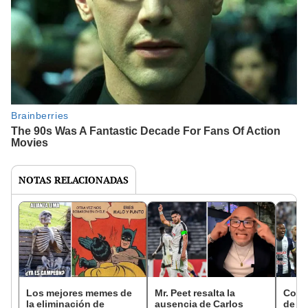
NOTAS RELACIONADAS
Los mejores memes de
Mr. Peet resalta la
Conar
la eliminación de
ausencia de Carlos
de ár