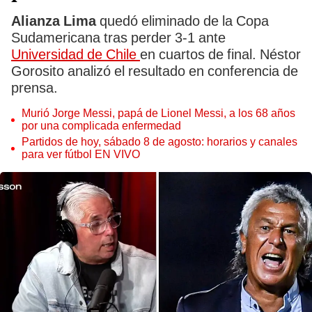
Alianza Lima
quedó eliminado de la Copa
Sudamericana tras perder 3-1 ante
Universidad de Chile
en cuartos de final. Néstor
Gorosito analizó el resultado en conferencia de
prensa.
Murió Jorge Messi, papá de Lionel Messi, a los 68 años
por una complicada enfermedad
Partidos de hoy, sábado 8 de agosto: horarios y canales
para ver fútbol EN VIVO