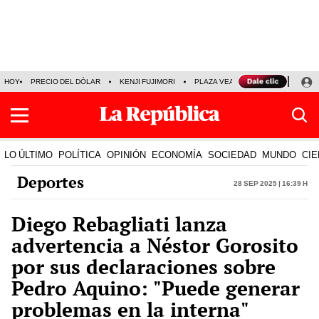
HOY
PRECIO DEL DÓLAR
KENJI FUJIMORI
PLAZA VEA
FERIADOS
KE
LO ÚLTIMO
POLÍTICA
OPINIÓN
ECONOMÍA
SOCIEDAD
MUNDO
CIE
Deportes
28 Sep 2025 | 16:39 h
Diego Rebagliati lanza
advertencia a Néstor Gorosito
por sus declaraciones sobre
Pedro Aquino: "Puede generar
problemas en la interna"