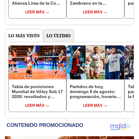
Alianza Lima de la Copa
Zambrano en la
parti
Sudamericana tras caer
eliminación de Alianza
Lima 
LEER MÁS
LEER MÁS
ante la U. de Chile
Lima ante U. de Chile:
deter
“El mejor defensor del
últi
fútbol peruano”
LO MÁS VISTO
LO ÚLTIMO
Tabla de posiciones
Partidos de hoy,
Tabla
Mundial de Vóley Sub 17
domingo 9 de agosto:
parti
2026: resultados y
programación, horarios
la fe
partidos de Perú en fase
y canales para ver fútbol
Claus
LEER MÁS
LEER MÁS
de grupos
EN VIVO
del 