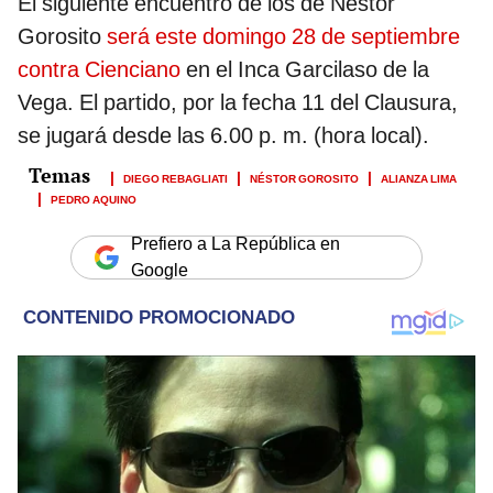
El siguiente encuentro de los de Néstor
Gorosito
será este domingo 28 de septiembre
contra Cienciano
en el Inca Garcilaso de la
Vega. El partido, por la fecha 11 del Clausura,
se jugará desde las 6.00 p. m. (hora local).
DIEGO REBAGLIATI
NÉSTOR GOROSITO
ALIANZA LIMA
PEDRO AQUINO
Prefiero a La República en
Google