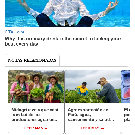
NOTAS RELACIONADAS
Midagri revela que casi
Agroexportación en
El ri
la mitad de los
Perú: agua,
pesc
productores agrarios
saneamiento y salud
plást
son mujeres: destacan a
siguen siendo los
posib
LEER MÁS
LEER MÁS
12 agricultoras por
principales desafíos del
quími
contribuir a la seguridad
campo
incl