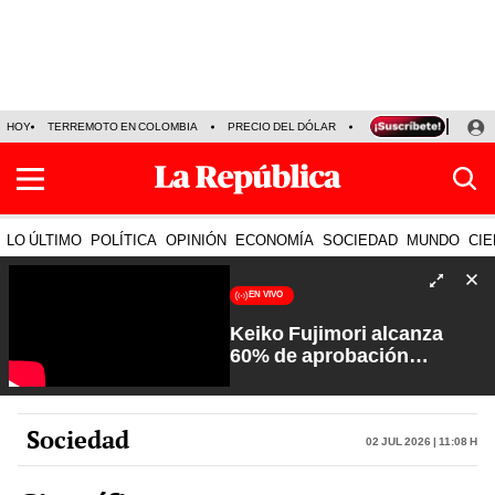
HOY
TERREMOTO EN COLOMBIA
PRECIO DEL DÓLAR
KEIKO FUJIMORI
P
LO ÚLTIMO
POLÍTICA
OPINIÓN
ECONOMÍA
SOCIEDAD
MUNDO
CIE
EN VIVO
Keiko Fujimori alcanza
60% de aprobación
ciudadana | Sin Guion con
Rosa María Palacios
Sociedad
02 Jul 2026 | 11:08 h