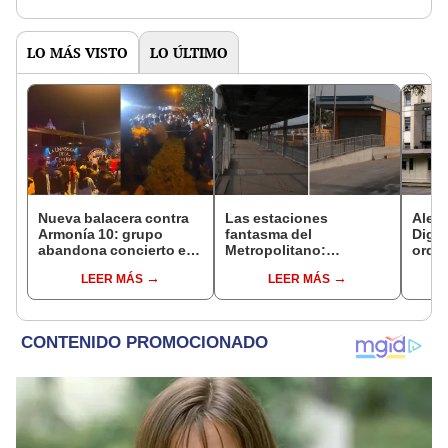
alimentaria
LO MÁS VISTO
LO ÚLTIMO
Nueva balacera contra
Las estaciones
Alert
Armonía 10: grupo
fantasma del
Dige
abandona concierto en
Metropolitano:
orden
Manchay tras 5 disparos
ampliación norte sigue
destr
LEER MÁS
LEER MÁS
en pleno show
inconclusa por falta de
prod
buses y una adenda
contr
estancada
riesg