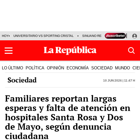
HOY
UNIVERSITARIO VS SPORTING CRISTAL
SINUANO RESULTADOS HOY
CA
LO ÚLTIMO
POLÍTICA
OPINIÓN
ECONOMÍA
SOCIEDAD
MUNDO
CIE
Sociedad
10 Jun 2026 | 11:47 h
Familiares reportan largas
esperas y falta de atención en
hospitales Santa Rosa y Dos
de Mayo, según denuncia
ciudadana