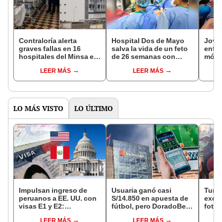
Contraloría alerta
Hospital Dos de Mayo
Jove
graves fallas en 16
salva la vida de un feto
enfr
hospitales del Minsa en
de 26 semanas con
mórb
Lima: pacientes
innovadora cirugía fetal
riesg
LEER MÁS
LEER MÁS
atendidos en pasillos,
con láser para extirpar
"Nos 
sin personal y equipos
tumor en pulmón
pens
inoperativos
LO MÁS VISTO
LO ÚLTIMO
Impulsan ingreso de
Usuaria ganó casi
Turis
peruanos a EE. UU. con
S/14.850 en apuesta de
exces
visas E1 y E2:
fútbol, pero DoradoBet
fotog
emprendedores y
se negó a pagar:
alpa
LEER MÁS
LEER MÁS
pymes serían los más
Indecopi multó a la
seren