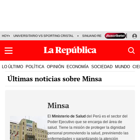
HOY
UNIVERSITARIO VS SPORTING CRISTAL
SINUANO RESULTADOS HOY
CA
LO ÚLTIMO
POLÍTICA
OPINIÓN
ECONOMÍA
SOCIEDAD
MUNDO
CIE
Últimas noticias sobre Minsa
Minsa
El
Ministerio de Salud
del Perú es el sector del
Poder Ejecutivo que se encarga del área de
salud. Tiene la misión de proteger la dignidad
personal promoviendo la salud, previniendo las
enfermedades y garantizando la
atención