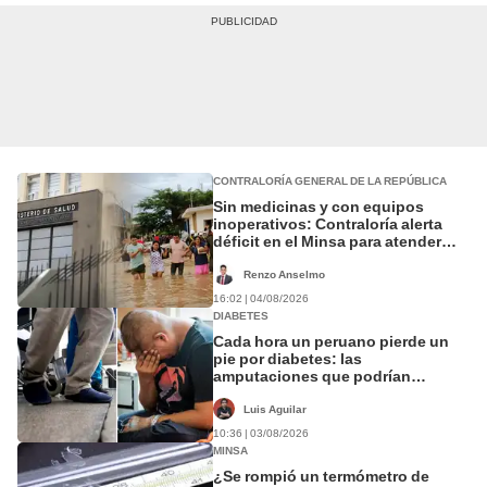
CONTRALORÍA GENERAL DE LA REPÚBLICA
Sin medicinas y con equipos
inoperativos: Contraloría alerta
déficit en el Minsa para atender
emergencia por el Niño Costero
Renzo Anselmo
16:02 | 04/08/2026
DIABETES
Cada hora un peruano pierde un
pie por diabetes: las
amputaciones que podrían
evitarse con atención temprana
Luis Aguilar
10:36 | 03/08/2026
MINSA
¿Se rompió un termómetro de