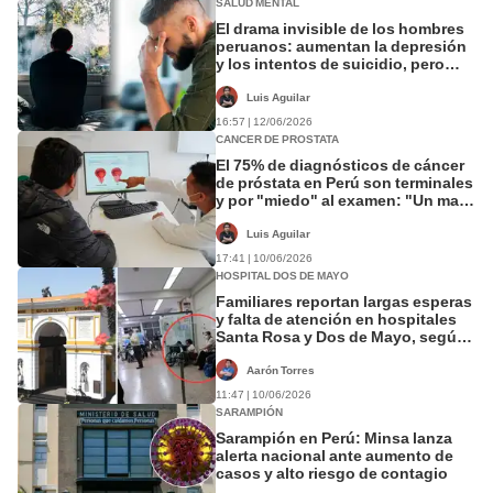
SALUD MENTAL
El drama invisible de los hombres
peruanos: aumentan la depresión
y los intentos de suicidio, pero
pocos buscan ayuda
Luis Aguilar
16:57 | 12/06/2026
CANCER DE PROSTATA
El 75% de diagnósticos de cáncer
de próstata en Perú son terminales
y por "miedo" al examen: "Un mal
rato que se tiene que pasar"
Luis Aguilar
17:41 | 10/06/2026
HOSPITAL DOS DE MAYO
Familiares reportan largas esperas
y falta de atención en hospitales
Santa Rosa y Dos de Mayo, según
denuncia ciudadana
Aarón Torres
11:47 | 10/06/2026
SARAMPIÓN
Sarampión en Perú: Minsa lanza
alerta nacional ante aumento de
casos y alto riesgo de contagio