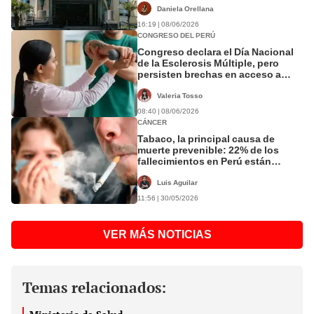
Daniela Orellana
16:19 | 08/06/2026
CONGRESO DEL PERÚ
Congreso declara el Día Nacional
de la Esclerosis Múltiple, pero
persisten brechas en acceso a
tratamientos
Valeria Tosso
08:40 | 08/06/2026
CÁNCER
Tabaco, la principal causa de
muerte prevenible: 22% de los
fallecimientos en Perú están
relacionados con su consumo
Luis Aguilar
11:56 | 30/05/2026
VER MÁS NOTICIAS
Temas relacionados: