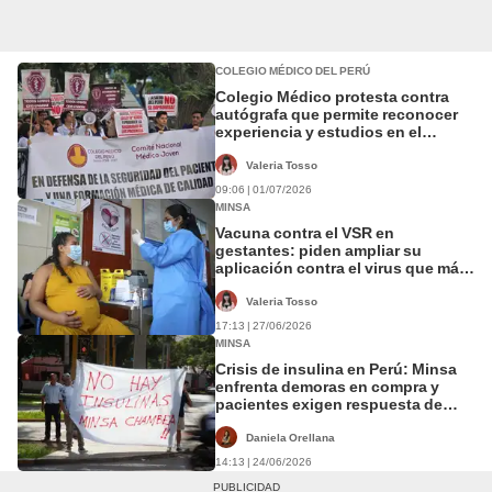
COLEGIO MÉDICO DEL PERÚ
Colegio Médico protesta contra
autógrafa que permite reconocer
experiencia y estudios en el
extranjero para ser especialista
Valeria Tosso
09:06 | 01/07/2026
MINSA
Vacuna contra el VSR en
gestantes: piden ampliar su
aplicación contra el virus que más
hospitaliza a bebés
Valeria Tosso
17:13 | 27/06/2026
MINSA
Crisis de insulina en Perú: Minsa
enfrenta demoras en compra y
pacientes exigen respuesta de
EsSalud
Daniela Orellana
14:13 | 24/06/2026