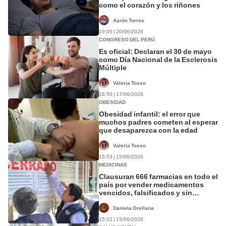
como el corazón y los riñones
Aarón Torres
19:05 | 20/06/2026
CONGRESO DEL PERÚ
Es oficial: Declaran el 30 de mayo
como Día Nacional de la Esclerosis
Múltiple
Valeria Tosso
16:50 | 17/06/2026
OBESIDAD
Obesidad infantil: el error que
muchos padres cometen al esperar
que desaparezca con la edad
Valeria Tosso
15:53 | 15/06/2026
MEDICINAS
Clausuran 666 farmacias en todo el
país por vender medicamentos
vencidos, falsificados y sin
registro sanitario
Daniela Orellana
15:22 | 15/06/2026