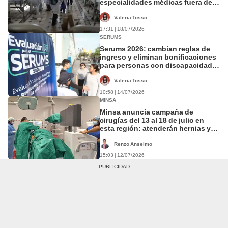
especialidades médicas fuera del
residentado
Valeria Tosso
17:31 | 18/07/2026
SERUMS
Serums 2026: cambian reglas de
ingreso y eliminan bonificaciones
para personas con discapacidad y
exmilitares
Valeria Tosso
10:58 | 14/07/2026
MINSA
Minsa anuncia campaña de
cirugías del 13 al 18 de julio en
esta región: atenderán hernias y
otras patologías
Renzo Anselmo
15:03 | 12/07/2026