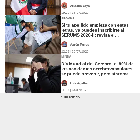
Ariadna Yaya
19:26 | 28/07/2026
SERUMS
Si tu apellido empieza con estas
letras, ya puedes inscribirte al
SERUMS 2026-II: revisa el
cronograma oficial del Minsa,
requisitos y fecha del examen
Aarón Torres
22:27 | 25/07/2026
MINSA
Día Mundial del Cerebro: el 90% de
los accidentes cerebrovasculares
se puede prevenir, pero síntomas
clave aún son ignorados
Luis Aguilar
11:37 | 24/07/2026