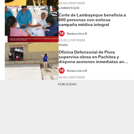
10:18 | 20/07/2026
LAMBAYEQUE
Corte de Lambayeque beneficia a
600 personas con exitosa
campaña médica integral
Redacción LR
13:20 | 17/07/2026
PIURA
Oficina Defensorial de Piura
supervisa obras en Pachitea y
dispone acciones inmediatas ante
riesgo para la salud de escolares y
vecinos
Redacción LR
16:00 | 10/07/2026