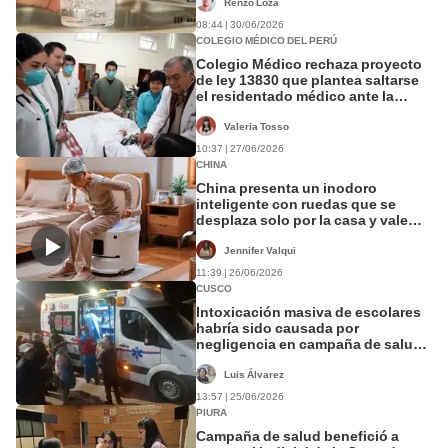
Renzo Loza
08:44 | 30/06/2026
COLEGIO MÉDICO DEL PERÚ
Colegio Médico rechaza proyecto
de ley 13830 que plantea saltarse
el residentado médico ante la
escasez de especialistas en el país
Valeria Tosso
10:37 | 27/06/2026
CHINA
China presenta un inodoro
inteligente con ruedas que se
desplaza solo por la casa y vale
más de US$4.000: incluye
autolimpieza
Jennifer Valqui
11:39 | 26/06/2026
CUSCO
Intoxicación masiva de escolares
habría sido causada por
negligencia en campaña de salud
en Cusco
Luis Álvarez
13:57 | 25/06/2026
PIURA
Campaña de salud benefició a