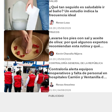
SALUD
¿Qué tan seguido es saludable ir
al baño? Un estudio indica la
frecuencia ideal
Renzo Loza
18:28 | 05/08/2026
TRUCOS
Lavarse los pies con sal y aceite
de oliva: por qué algunos expertos
recomiendan esta rutina y qué
beneficios puede aportar a la piel
Kevin Charalla Nájera
10:20 | 05/08/2026
CONTRALORÍA GENERAL DE LA REPÚBLICA
Contraloría alerta equipos
inoperativos y falta de personal en
hospitales Carrión y Ventanilla del
Callao
Renzo Anselmo
21:03 | 04/08/2026