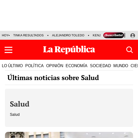
HOY
TINKA RESULTADOS
ALEJANDRO TOLEDO
KENJI FUJIMORI
PRECIO
LO ÚLTIMO
POLÍTICA
OPINIÓN
ECONOMÍA
SOCIEDAD
MUNDO
CIE
Últimas noticias sobre Salud
Salud
Salud