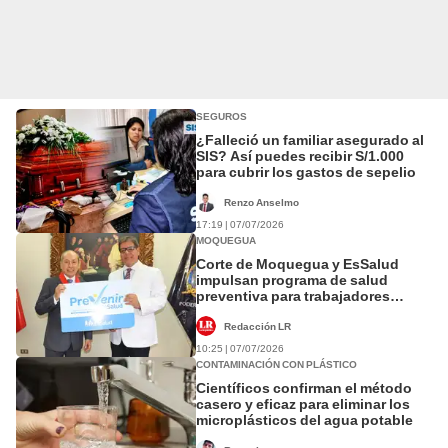
SEGUROS
¿Falleció un familiar asegurado al
SIS? Así puedes recibir S/1.000
para cubrir los gastos de sepelio
Renzo Anselmo
17:19 | 07/07/2026
MOQUEGUA
Corte de Moquegua y EsSalud
impulsan programa de salud
preventiva para trabajadores
judiciales
Redacción LR
10:25 | 07/07/2026
CONTAMINACIÓN CON PLÁSTICO
Científicos confirman el método
casero y eficaz para eliminar los
microplásticos del agua potable