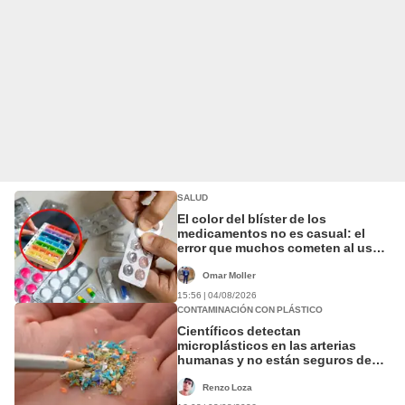
SALUD
El color del blíster de los
medicamentos no es casual: el
error que muchos cometen al usar
pastilleros
Omar Moller
15:56 | 04/08/2026
CONTAMINACIÓN CON PLÁSTICO
Científicos detectan
microplásticos en las arterias
humanas y no están seguros de
cómo llegaron allí
Renzo Loza