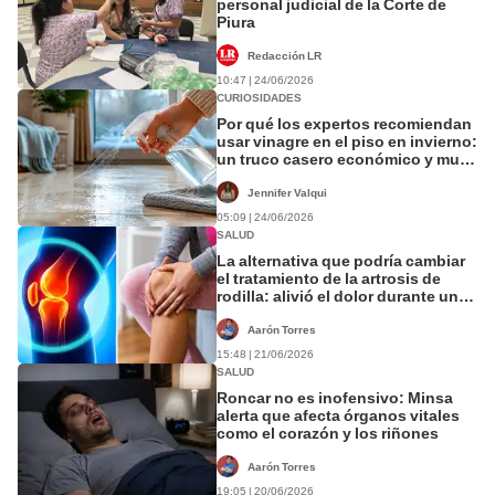
personal judicial de la Corte de
Piura
Redacción LR
10:47 | 24/06/2026
CURIOSIDADES
Por qué los expertos recomiendan
usar vinagre en el piso en invierno:
un truco casero económico y muy
efectivo
Jennifer Valqui
05:09 | 24/06/2026
SALUD
La alternativa que podría cambiar
el tratamiento de la artrosis de
rodilla: alivió el dolor durante un
año con una sola intervención
Aarón Torres
15:48 | 21/06/2026
SALUD
Roncar no es inofensivo: Minsa
alerta que afecta órganos vitales
como el corazón y los riñones
Aarón Torres
19:05 | 20/06/2026