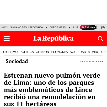
HOY
SINUANO RESULTADOS HOY
JORGE MESSI
ALIANZA LIMA VS SPORT BO
LO ÚLTIMO
POLÍTICA
OPINIÓN
ECONOMÍA
SOCIEDAD
MUNDO
CIE
Sociedad
09 Jun 2026 | 9:46 h
Estrenan nuevo pulmón verde
de Lima: uno de los parques
más emblemáticos de Lince
recibió una remodelación en
sus 11 hectáreas