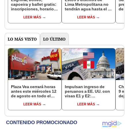
capoeira y ballet gratis:
Lima Metropolitana no
prese
inscripciones, horarios
tendrán agua hasta el 13
de Li
y fecha de inicio para
de mayo, según
de vi
LEER MÁS
LEER MÁS
talleres de invierno
Sedapal: conoce
afect
horarios y zonas
boca
afectadas
LO MÁS VISTO
LO ÚLTIMO
Plaza Vea cerrará horas
Impulsan ingreso de
Choq
antes este miércoles 12
peruanos a EE. UU. con
9 mue
de agosto en todo el
visas E1 y E2:
deja 
Perú: tiendas atenderán
emprendedores y
mini
LEER MÁS
LEER MÁS
hasta las 7 p.m.
pymes serían los más
Espi
beneficiados