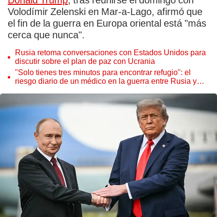
Donald Trump
, tras reunirse el domingo con
Volodímir Zelenski en Mar-a-Lago, afirmó que
el fin de la guerra en Europa oriental está "más
cerca que nunca".
Rusia retoma conversaciones con Estados Unidos para
discutir sobre el plan de paz con Ucrania
"Solo tienes tres minutos para encontrar refugio": el
riesgo diario de un médico en la guerra entre Rusia y
Ucrania