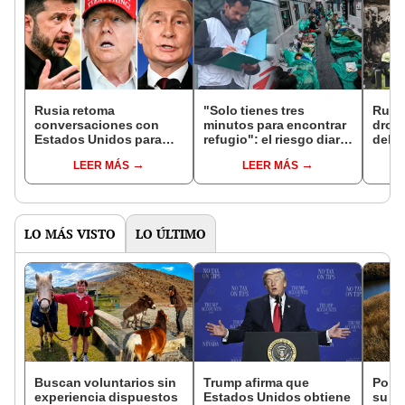
Rusia retoma
"Solo tienes tres
Rusia
conversaciones con
minutos para encontrar
drone
Estados Unidos para
refugio": el riesgo diario
del e
discutir sobre el plan de
de un médico en la
Trump
LEER MÁS
LEER MÁS
paz con Ucrania
guerra entre Rusia y
plan 
Ucrania
LO MÁS VISTO
LO ÚLTIMO
Buscan voluntarios sin
Trump afirma que
Por m
experiencia dispuestos
Estados Unidos obtiene
su ca