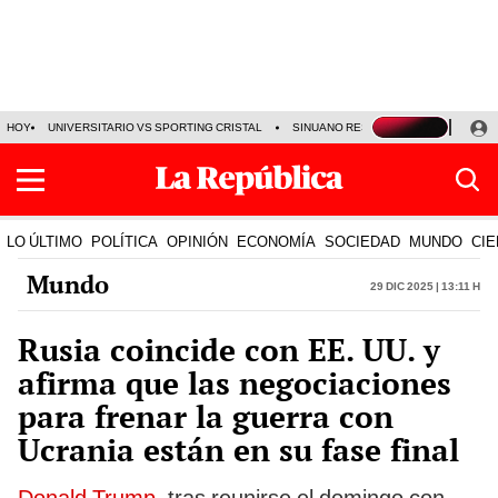
HOY
UNIVERSITARIO VS SPORTING CRISTAL
SINUANO RESULTADOS HOY
CA
LO ÚLTIMO
POLÍTICA
OPINIÓN
ECONOMÍA
SOCIEDAD
MUNDO
CIE
Mundo
29 Dic 2025 | 13:11 h
Rusia coincide con EE. UU. y
afirma que las negociaciones
para frenar la guerra con
Ucrania están en su fase final