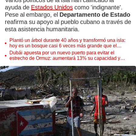
Varios políticos de la isla han calificado la
ayuda de
Estados Unidos
como 'indignante'.
Pese al embargo, el
Departamento de Estado
reafirma su apoyo al pueblo cubano a través de
esta asistencia humanitaria.
Plantó un árbol durante 40 años y transformó una isla:
hoy es un bosque casi 6 veces más grande que el
Parque de las Leyendas
Dubái apuesta por un nuevo puerto para evitar el
estrecho de Ormuz: aumentará 13% su capacidad y
reforzará el comercio mundial