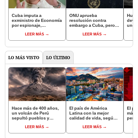
Cuba imputa a
ONU aprueba
Hura
exministro de Economía
resolución contra
devas
por espionaje,
embargo a Cuba, pero
uno d
corrupción,
respaldo a La Habana
atlán
LEER MÁS
LEER MÁS
malversación y evasión
cae tras presión de
pode
fiscal
EE UU
últim
LO MÁS VISTO
LO ÚLTIMO
Hace más de 400 años,
El país de América
El pa
un volcán de Perú
Latina con la mejor
más 
sepultó pueblos y
calidad de vida, según
pero 
provocó uno de los
informe de las Naciones
econ
LEER MÁS
LEER MÁS
veranos más fríos de la
Unidas: No es Uruguay
pode
historia: sigue bajo
ni Costa Rica
US$1
monitoreo