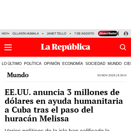
HOY
OLLANTA HUMALA
JANET TELLO
7 DE AGOSTO
TINKA RESULTADOS
LO ÚLTIMO
POLÍTICA
OPINIÓN
ECONOMÍA
SOCIEDAD
MUNDO
CIE
Mundo
03 Nov 2025 | 8:30 h
EE.UU. anuncia 3 millones de
dólares en ayuda humanitaria
a Cuba tras el paso del
huracán Melissa