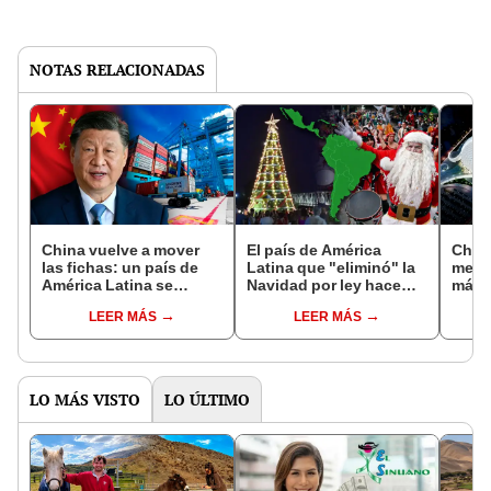
NOTAS RELACIONADAS
China vuelve a mover
El país de América
China
las fichas: un país de
Latina que "eliminó" la
mega
América Latina se
Navidad por ley hace
más 
encamina a
más de 100 años: hizo lo
Améri
LEER MÁS
LEER MÁS
exportaciones récord en
mismo con el Día de
prome
2025
Reyes y Semana Santa
Mara
LO MÁS VISTO
LO ÚLTIMO