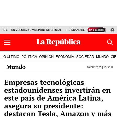
HOY
UNIVERSITARIO VS SPORTING CRISTAL
SINUANO RESULTADOS HOY
CA
LO ÚLTIMO
POLÍTICA
OPINIÓN
ECONOMÍA
SOCIEDAD
MUNDO
CIE
Mundo
26 Dic 2025 | 15:39 h
Empresas tecnológicas
estadounidenses invertirán en
este país de América Latina,
asegura su presidente:
destacan Tesla, Amazon y más