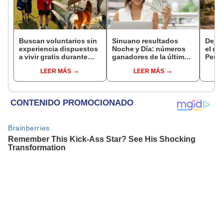
Buscan voluntarios sin
Sinuano resultados
Dejó 
experiencia dispuestos
Noche y Día: números
el de
a vivir gratis durante
ganadores de la última
Perú:
una semana: para
lotería de Colombia de
un re
LEER MÁS
LEER MÁS
cuidar caballos, burros
HOY viernes 7 de agosto
creó
y otros animales
ecos
rescatados en un
refugio por 2 horas