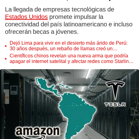
La llegada de empresas tecnológicas de
Estados Unidos
promete impulsar la
conectividad del país latinoamericano e incluso
ofrecerán becas a jóvenes.
Dejó Lima para vivir en el desierto más árido de Perú:
30 años después, un rebaño de llamas creó un
sorprendente ecosistema
Científicos chinos revelan una nueva arma que podría
apagar el internet satelital y afectar redes como Starlink
de Elon Musk