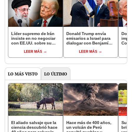
Líder supremo de Irán
Donald Trump envía
Dona
insiste en no negociar
emisarios a Israel para
impon
con EE.UU. sobre su
dialogar con Benjamín
Colom
programa nuclear y le
Netanyahu sobre el
con e
LEER MÁS
LEER MÁS
responde a Trump:
reciente bombardeo en
Gust
"Sigan soñando"
Gaza
LO MÁS VISTO
LO ÚLTIMO
El aliado salvaje que la
Hace más de 400 años,
Supe
ciencia descubrió hace
un volcán de Perú
britá
40 años para salvar la
sepultó pueblos y
venta