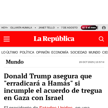
HOY
OLLANTA HUMALA
JANET TELLO
7 DE AGOSTO
TINKA RESULTADOS
LO ÚLTIMO
POLÍTICA
OPINIÓN
ECONOMÍA
SOCIEDAD
MUNDO
CIE
Mundo
20 Oct 2025 | 13:57 h
Donald Trump asegura que
"erradicará a Hamás" si
incumple el acuerdo de tregua
en Gaza con Israel