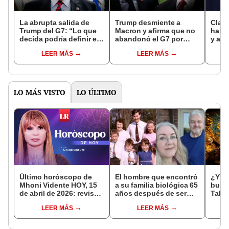
La abrupta salida de
Trump desmiente a
Clau
Trump del G7: “Lo que
Macron y afirma que no
habl
decida podría definir el
abandonó el G7 por
y ase
curso de la guerra en
"una oferta de alto al
llega
LEER MÁS
LEER MÁS
Irán”, afirma politólogo
fuego" entre Israel e
"Coi
Irán: "Siempre se
traba
equivoca"
LO MÁS VISTO
LO ÚLTIMO
Último horóscopo de
El hombre que encontró
¿Y si
Mhoni Vidente HOY, 15
a su familia biológica 65
busc
de abril de 2026: revisa
años después de ser
Tahu
las predicciones de tu
abandonado: "Siento
estu
LEER MÁS
LEER MÁS
signo y entérate si te
compasión por mi
pens
espera un día
madre, hizo lo que
teorí
afortunado
pudo"
de A