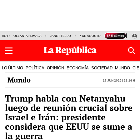
HOY
OLLANTA HUMALA
JANET TELLO
7 DE AGOSTO
TINKA RESULTADOS
LO ÚLTIMO
POLÍTICA
OPINIÓN
ECONOMÍA
SOCIEDAD
MUNDO
CIE
Mundo
17 Jun 2025 | 21:16 h
Trump habla con Netanyahu
luego de reunión crucial sobre
Israel e Irán: presidente
considera que EEUU se sume a
la guerra