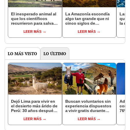
El inesperado animal al
La Amazonía escondía
Las 
que los científicos
algo tan grande que ni
que s
recurrieron para salvar
cinco siglos de
la de
la naturaleza: la
exploraciones lograron
pose
LEER MÁS
LEER MÁS
reintroducción de un
encontrarlo: el hallazgo
simil
asno salvaje está
podría cambiar todo lo
convirtiendo el desierto
que se sabía sobre su
en un paisaje con más
pasado
vida
LO MÁS VISTO
LO ÚLTIMO
Dejó Lima para vivir en
Buscan voluntarios sin
Adol
el desierto más árido de
experiencia dispuestos
con 
Perú: 30 años después,
a vivir gratis durante
76% d
un rebaño de llamas
una semana: para
reali
LEER MÁS
LEER MÁS
creó un sorprendente
cuidar caballos, burros
ecosistema
y otros animales
rescatados en un