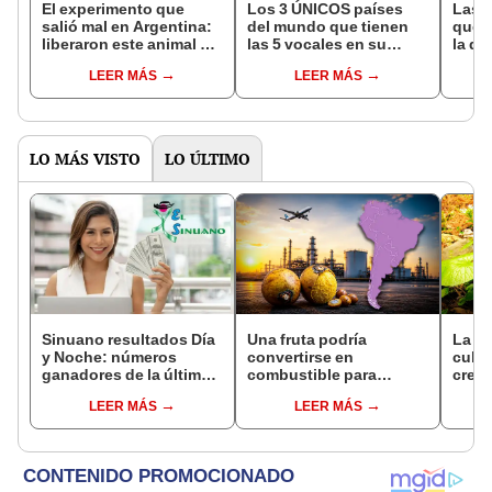
El experimento que
Los 3 ÚNICOS países
Las 
salió mal en Argentina:
del mundo que tienen
que s
liberaron este animal y
las 5 vocales en su
la de
ahora destruye los
nombre: América cuenta
pose
LEER MÁS
LEER MÁS
bosques milenarios de
con uno
simil
la Patagonia
LO MÁS VISTO
LO ÚLTIMO
Sinuano resultados Día
Una fruta podría
La pl
y Noche: números
convertirse en
culti
ganadores de la última
combustible para
crece
lotería de Colombia de
aviones: este país de
kilo 
LEER MÁS
LEER MÁS
HOY miércoles 5 de
América Latina invertirá
US$3
agosto
US$3.000 millones en el
plan