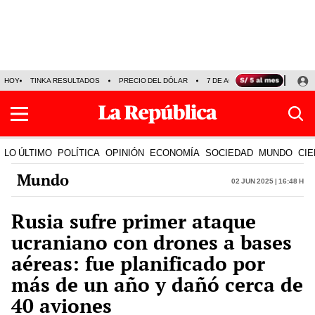
HOY
TINKA RESULTADOS
PRECIO DEL DÓLAR
7 DE AGOSTO
OLLANTA H
LO ÚLTIMO
POLÍTICA
OPINIÓN
ECONOMÍA
SOCIEDAD
MUNDO
CIE
Mundo
02 Jun 2025 | 16:48 h
Rusia sufre primer ataque
ucraniano con drones a bases
aéreas: fue planificado por
más de un año y dañó cerca de
40 aviones