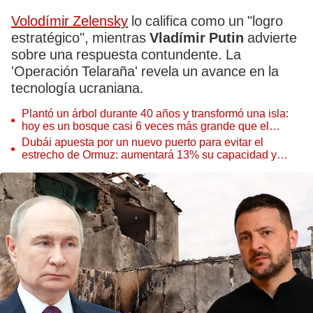
Volodímir Zelensky
lo califica como un "logro
estratégico", mientras
Vladímir Putin
advierte
sobre una respuesta contundente. La
'Operación Telaraña' revela un avance en la
tecnología ucraniana.
Plantó un árbol durante 40 años y transformó una isla:
hoy es un bosque casi 6 veces más grande que el
Parque de las Leyendas
Dubái apuesta por un nuevo puerto para evitar el
estrecho de Ormuz: aumentará 13% su capacidad y
reforzará el comercio mundial