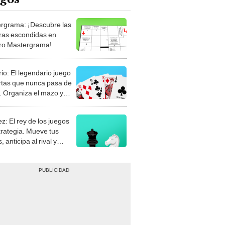
rgrama: ¡Descubre las
ras escondidas en
ro Mastergrama!
rio: El legendario juego
rtas que nunca pasa de
 Organiza el mazo y
stra tu habilidad.
z: El rey de los juegos
trategia. Mueve tus
, anticipa al rival y
gue el jaque mate.