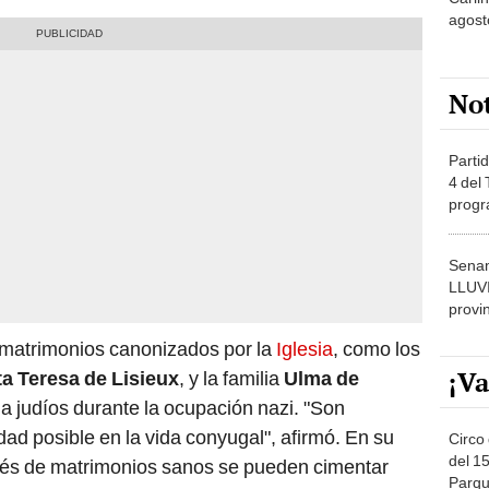
agost
No
Partid
4 del
progr
dónde
Senam
LLUV
provi
e matrimonios canonizados por la
Iglesia
, como los
¡Va
a Teresa de Lisieux
, y la familia
Ulma de
 a judíos durante la ocupación nazi. "Son
dad posible en la vida conyugal", afirmó. En su
Circo 
del 15
avés de matrimonios sanos se pueden cimentar
Parqu
ticidad y vivan con sentido trascendente.
Migue