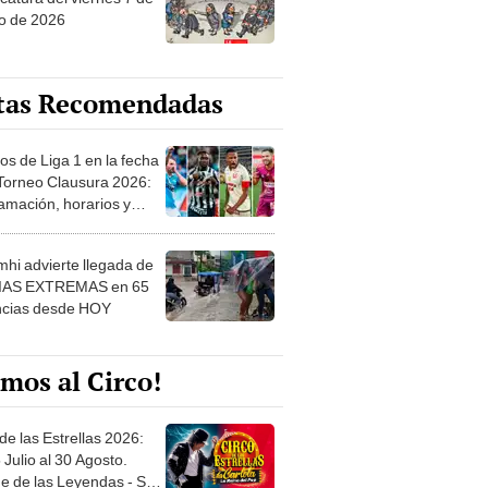
o de 2026
tas Recomendadas
os de Liga 1 en la fecha
 Torneo Clausura 2026:
amación, horarios y
 ver
hi advierte llegada de
IAS EXTREMAS en 65
ncias desde HOY
mos al Circo!
de las Estrellas 2026:
 Julio al 30 Agosto.
e de las Leyendas - San
l