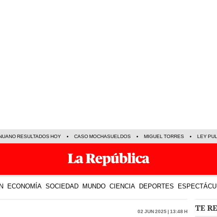
NUANO RESULTADOS HOY
CASO MOCHASUELDOS
MIGUEL TORRES
LEY PU
N
ECONOMÍA
SOCIEDAD
MUNDO
CIENCIA
DEPORTES
ESPECTÁCU
TE R
02 Jun 2025 | 13:48 h