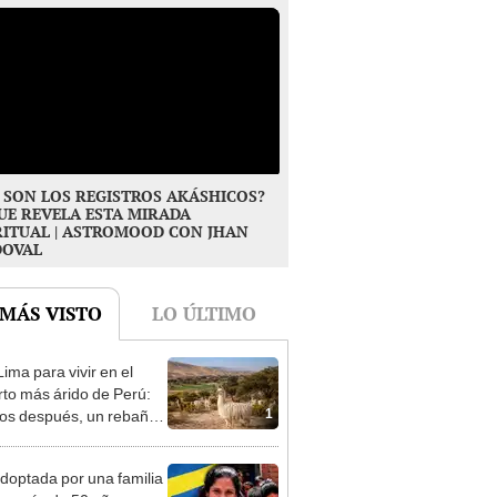
 SON LOS REGISTROS AKÁSHICOS?
UE REVELA ESTA MIRADA
RITUAL | ASTROMOOD CON JHAN
DOVAL
 MÁS VISTO
LO ÚLTIMO
ima para vivir en el
rto más árido de Perú:
1
os después, un rebaño
amas creó un
endente ecosistema
doptada por una familia
 y más de 50 años