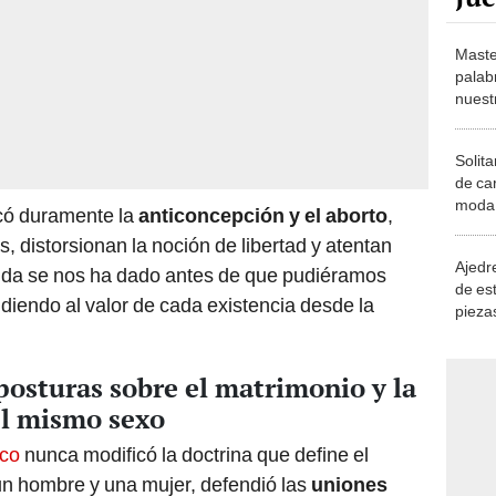
Maste
palab
nuest
Solita
de ca
moda.
icó duramente la
anticoncepción y el aborto
,
demue
, distorsionan la noción de libertad y atentan
Ajedre
vida se nos ha dado antes de que pudiéramos
de es
ludiendo al valor de cada existencia desde la
piezas
consi
posturas sobre el matrimonio y la
el mismo sexo
sco
nunca modificó la doctrina que define el
un hombre y una mujer, defendió las
uniones
smo sexo
como una forma de garantizar derechos