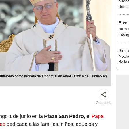
despu
en bu
"Enco
El co
para d
inteli
que v
Sinua
Noch
de la 
Colom
de ag
atrimonio como modelo de amor total en emotiva misa del Jubileo en
Compartir
go 1 de junio en la
Plaza San Pedro
, el
Papa
leo
dedicada a las familias, niños, abuelos y
es, enfatizó: "Con el corazón lleno de gratitud y