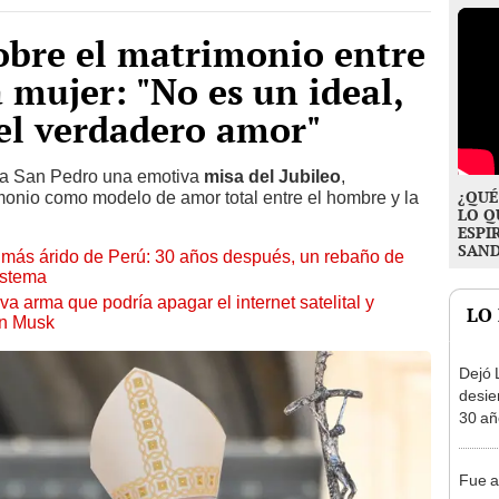
obre el matrimonio entre
mujer: "No es un ideal,
el verdadero amor"
za San Pedro una emotiva
misa del Jubileo
,
¿QUÉ
monio como modelo de amor total entre el hombre y la
LO Q
ESPI
SAN
to más árido de Perú: 30 años después, un rebaño de
istema
a arma que podría apagar el internet satelital y
LO
on Musk
Dejó L
desie
30 añ
de ll
sorpr
Fue a
sueca