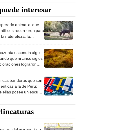
puede interesar
esperado animal al que
entíficos recurrieron para
 la naturaleza: la
roducción de un asno
e está convirtiendo el
azonía escondía algo
rto en un paisaje con
ande que ni cinco siglos
ida
ploraciones lograron
rarlo: el hallazgo
a cambiar todo lo que se
nicas banderas que son
 sobre su pasado
dénticas a la de Perú:
e ellas posee un escudo
imilar
lincaturas
catura del viernes 7 de