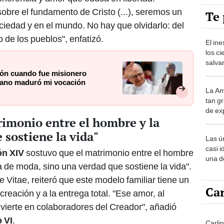
bre el fundamento de Cristo (...), seremos un
Te 
ciedad y en el mundo. No hay que olvidarlo: del
o de los pueblos", enfatizó.
El in
los ci
salvar
reint
ón cuando fue misionero
uano maduró mi vocación
salvaj
La Am
desie
tan gr
más v
de ex
imonio entre el hombre y la
encont
podrí
 sostiene la vida"
Las ú
sabía
casi i
ón XIV
sostuvo que el matrimonio entre el hombre
una d
a de moda, sino una verdad que sostiene la vida".
muy s
Vitae, reiteró que este modelo familiar tiene un
Car
creación y a la entrega total. "Ese amor, al
nvierte en colaboradores del Creador", añadió
 VI
.
Carlin