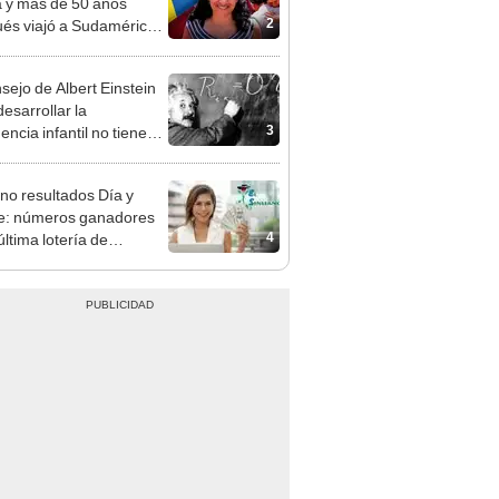
2
és viajó a Sudamérica
sca de sus raíces:
ntré esa parte faltante"
nsejo de Albert Einstein
esarrollar la
3
gencia infantil no tiene
er con las matemáticas
no resultados Día y
e: números ganadores
4
última lotería de
bia de HOY viernes 7
osto