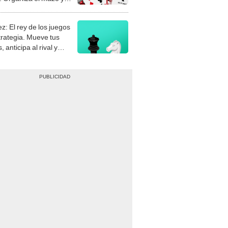
z: El rey de los juegos
trategia. Mueve tus
, anticipa al rival y
gue el jaque mate.