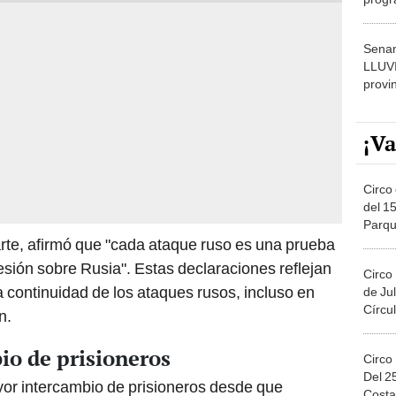
Senam
LLUV
provi
¡Va
Circo 
del 15
Parqu
Migue
arte, afirmó que "cada ataque ruso es una prueba
ión sobre Rusia". Estas declaraciones reflejan
Circo
a continuidad de los ataques rusos, incluso en
de Jul
Círcul
n.
io de prisioneros
Circo
Del 2
yor intercambio de prisioneros desde que
Costa
 viernes 23 de mayo, ambos países liberaron a