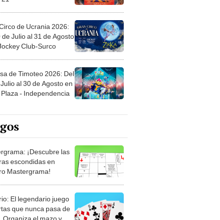
Circo de Ucrania 2026:
 de Julio al 31 de Agosto
 Jockey Club-Surco
sa de Timoteo 2026: Del
Julio al 30 de Agosto en
Plaza - Independencia
egos
rgrama: ¡Descubre las
ras escondidas en
ro Mastergrama!
rio: El legendario juego
rtas que nunca pasa de
 Organiza el mazo y
stra tu habilidad.