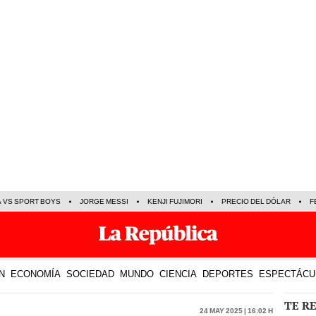
A VS SPORT BOYS
JORGE MESSI
KENJI FUJIMORI
PRECIO DEL DÓLAR
F
N
ECONOMÍA
SOCIEDAD
MUNDO
CIENCIA
DEPORTES
ESPECTÁCU
TE R
24 May 2025 | 16:02 h