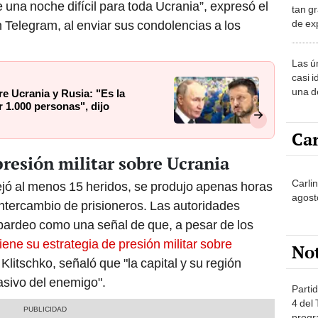
de ex
 Telegram, al enviar sus condolencias a los
encont
podrí
Las ú
sabía
casi i
una d
re Ucrania y Rusia: "Es la
muy s
r 1.000 personas", dijo
Car
presión militar sobre Ucrania
Carli
ejó al menos 15 heridos, se produjo apenas horas
agost
ntercambio de prisioneros. Las autoridades
bardeo como una señal de que, a pesar de los
ene su estrategia de presión militar sobre
No
i Klitschko, señaló que "la capital y su región
sivo del enemigo".
Partid
4 del
progr
dónde