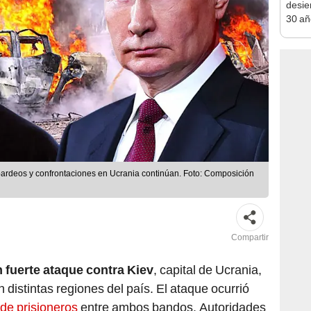
30 añ
de ll
sorpr
bardeos y confrontaciones en Ucrania continúan. Foto: Composición
Compartir
 fuerte ataque contra Kiev
, capital de Ucrania,
 distintas regiones del país. El ataque ocurrió
de prisioneros
entre ambos bandos. Autoridades