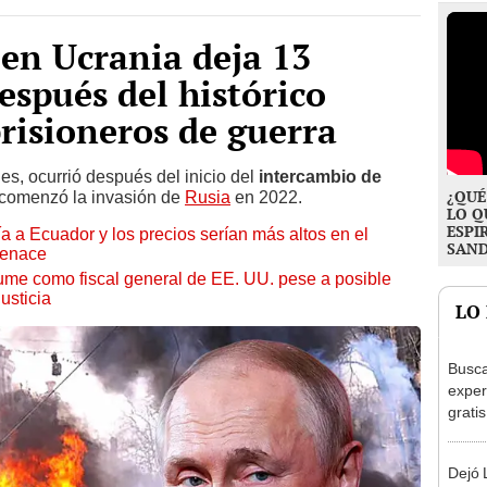
en Ucrania deja 13
espués del histórico
risioneros de guerra
es, ocurrió después del inicio del
intercambio de
¿QUÉ
comenzó la invasión de
Rusia
en 2022.
LO Q
ESPI
 a Ecuador y los precios serían más altos en el
SAN
Cenace
me como fiscal general de EE. UU. pese a posible
usticia
LO
Busca
exper
grati
para 
otros
Dejó L
un re
desie