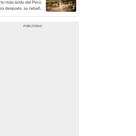
2
os después, su rebaño
amas creó un
endente ecosistema