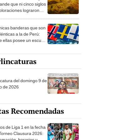
ploraciones lograron
rarlo: el hallazgo
a cambiar todo lo que se
nicas banderas que son
 sobre su pasado
dénticas a la de Perú:
e ellas posee un escudo
imilar
lincaturas
ncatura del domingo 9 de
o de 2026
tas Recomendadas
os de Liga 1 en la fecha
 Torneo Clausura 2026:
amación, horarios y
 ver