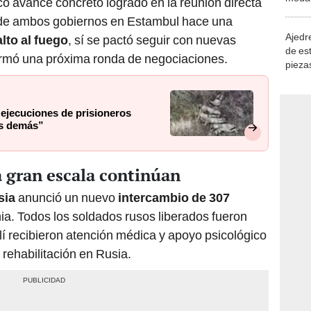
 de ambos gobiernos en Estambul hace una
Ajedre
alto al fuego
, sí se pactó seguir con nuevas
de es
firmó una próxima ronda de negociaciones.
piezas
consi
 ejecuciones de prisioneros
os demás”
a gran escala continúan
sia
anunció un nuevo
intercambio de 307
ia. Todos los soldados rusos liberados fueron
llí recibieron atención médica y apoyo psicológico
 rehabilitación en Rusia.