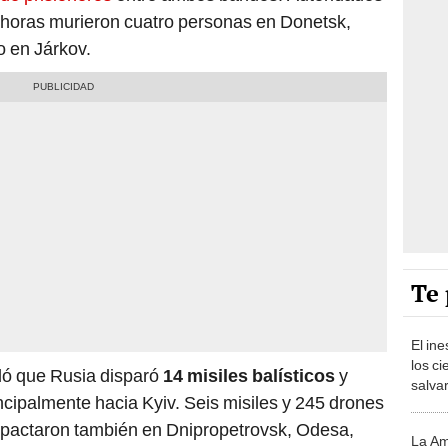
4 horas murieron cuatro personas en Donetsk,
o en Járkov.
Te 
El in
los ci
ló que Rusia disparó
14 misiles balísticos
y
salvar
incipalmente hacia Kyiv. Seis misiles y 245 drones
reint
salvaj
impactaron también en Dnipropetrovsk, Odesa,
La Am
desie
 una noche difícil para toda Ucrania”, expresó el
tan gr
más v