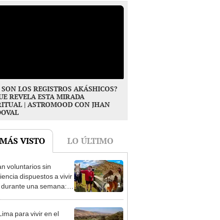
 SON LOS REGISTROS AKÁSHICOS?
UE REVELA ESTA MIRADA
RITUAL | ASTROMOOD CON JHAN
DOVAL
 MÁS VISTO
LO ÚLTIMO
n voluntarios sin
iencia dispuestos a vivir
1
s durante una semana:
cuidar caballos, burros y
 animales rescatados en
ima para vivir en el
fugio por 2 horas
rto más árido del Perú: