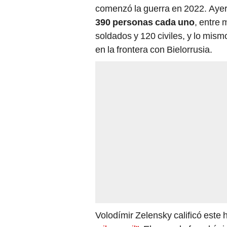
390 personas cada uno
, entre 
soldados y 120 civiles, y lo mism
en la frontera con Bielorrusia.
Volodímir Zelensky calificó est
mil por mil"
. El acuerdo fue el ún