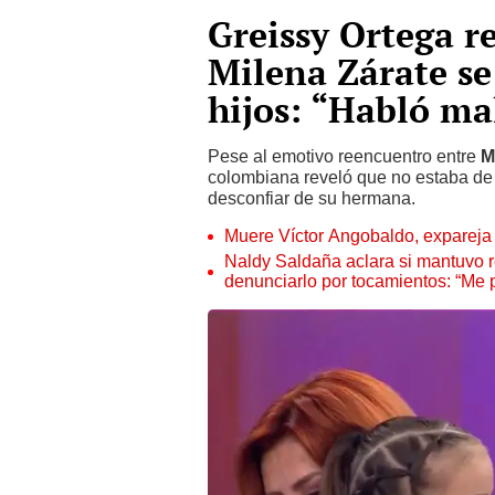
Greissy Ortega r
Milena Zárate se
hijos: “Habló mal
Pese al emotivo reencuentro entre
M
colombiana reveló que no estaba de 
desconfiar de su hermana.
Muere Víctor Angobaldo, expareja 
Naldy Saldaña aclara si mantuvo re
denunciarlo por tocamientos: “Me 