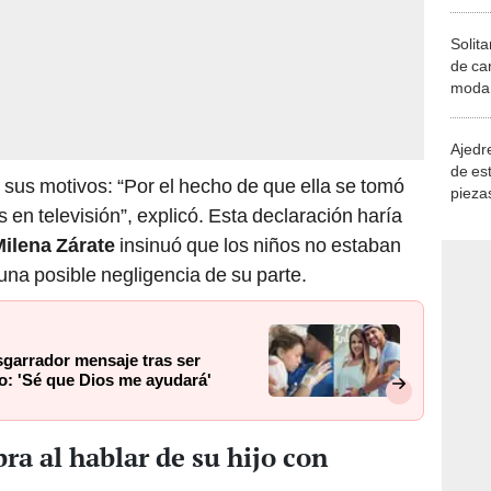
Solita
de ca
moda.
demue
Ajedre
de es
sus motivos: “Por el hecho de que ella se tomó
piezas
s en televisión”, explicó. Esta declaración haría
consi
ilena Zárate
insinuó que los niños no estaban
una posible negligencia de su parte.
garrador mensaje tras ser
o: 'Sé que Dios me ayudará'
ra al hablar de su hijo con