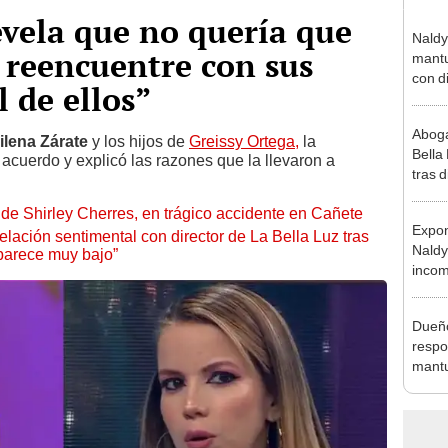
evela que no quería que
Naldy
 reencuentre con sus
mantu
con d
 de ellos”
tras 
tocam
Aboga
bajo”
ilena Zárate
y los hijos de
Greissy Ortega,
la
Bella
acuerdo y explicó las razones que la llevaron a
tras d
compr
de Shirley Cherres, en trágico accidente en Cañete
vivo
Expon
lación sentimental con director de La Bella Luz tras
Naldy
parece muy bajo”
incom
La Bel
mano 
Dueño
respo
mantu
exdir
const