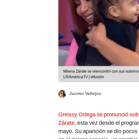
Milena Zárate se reencontró con sus sobrinos
LR/AméricaTV | difusión
Jazmin Vallejos
Greissy Ortega se pronunció sob
Zárate
, esta vez desde el progr
mayo. Su aparición se dio pocos