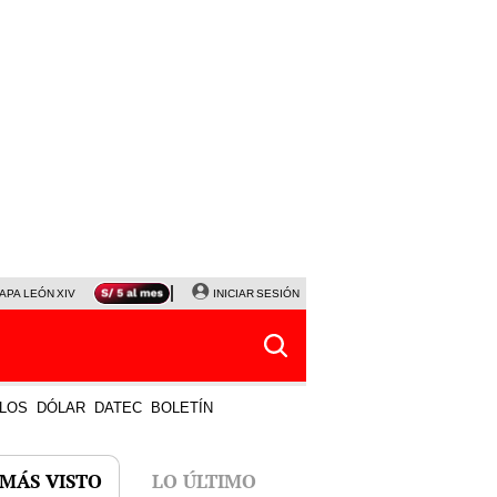
APA LEÓN XIV
NALDY SALDAÑA
INICIAR SESIÓN
LA BELLA LUZ
MAGALY MEDINA
HORÓS
LOS
DÓLAR
DATEC
BOLETÍN
 MÁS VISTO
LO ÚLTIMO