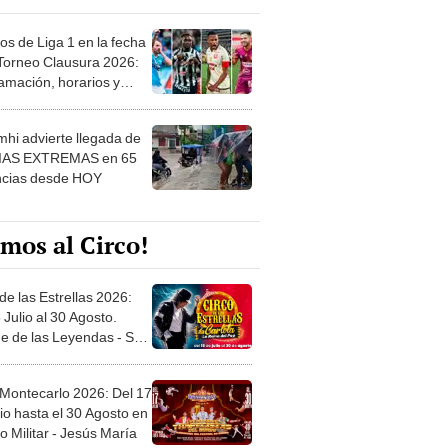
os de Liga 1 en la fecha
 Torneo Clausura 2026:
amación, horarios y
 ver
hi advierte llegada de
IAS EXTREMAS en 65
ncias desde HOY
mos al Circo!
de las Estrellas 2026:
 Julio al 30 Agosto.
e de las Leyendas - San
l
 Montecarlo 2026: Del 17
io hasta el 30 Agosto en
o Militar - Jesús María