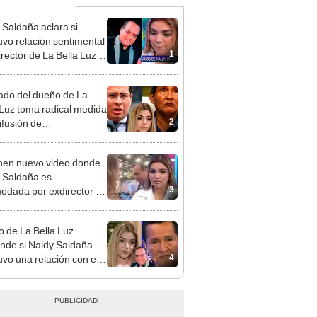
 Saldaña aclara si
vo relación sentimental
1
irector de La Bella Luz
denunciarlo por
ientos: “Me parece muy
do del dueño de La
 Luz toma radical medida
2
ifusión de
ometedores audios en
en nuevo video donde
 Saldaña es
3
odada por exdirector de
la Luz: la agarra de la
sin su consentimiento
 de La Bella Luz
nde si Naldy Saldaña
4
vo una relación con el
ector musical: “No me
a”