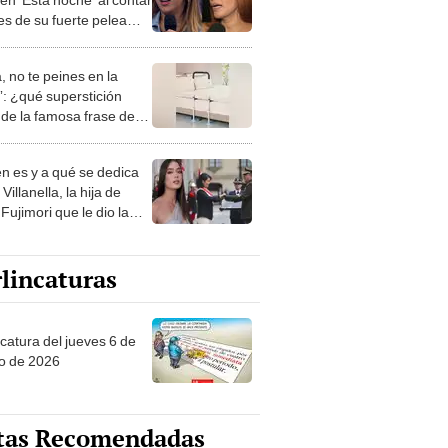
es de su fuerte pelea
ilena Zárate: “Me
a golpeando”
, no te peines en la
: ¿qué superstición
de la famosa frase de
nanitos Verdes?
n es y a qué se dedica
Villanella, la hija de
Fujimori que le dio la
 a nivel nacional?
lincaturas
ncatura del jueves 6 de
o de 2026
tas Recomendadas