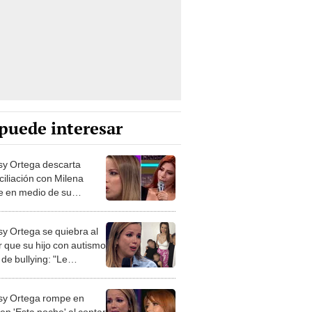
puede interesar
sy Ortega descarta
ciliación con Milena
e en medio de su
ico enfrentamiento: “Es
lación tóxica”
sy Ortega se quiebra al
r que su hijo con autismo
 de bullying: "Le
ban"
sy Ortega rompe en
 en 'Esta noche' al contar