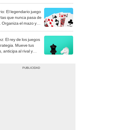
rio: El legendario juego
rtas que nunca pasa de
 Organiza el mazo y
stra tu habilidad.
z: El rey de los juegos
trategia. Mueve tus
, anticipa al rival y
gue el jaque mate.