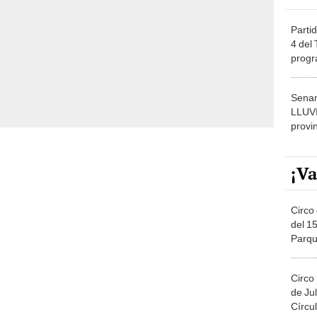
Partid
4 del
progr
dónde
Senam
LLUV
provi
¡Va
Circo 
del 15
Parqu
Migue
Circo
de Jul
Círcul