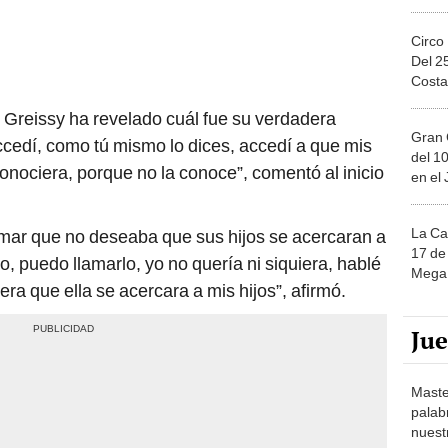
Circo
Del 2
Costa
Greissy ha revelado cuál fue su verdadera
Gran 
ccedí, como tú mismo lo dices, accedí a que mis
del 10
a conociera, porque no la conoce”, comentó al inicio
en el
La Ca
rmar que no deseaba que sus hijos se acercaran a
17 de 
o, puedo llamarlo, yo no quería ni siquiera, hablé
Mega 
era que ella se acercara a mis hijos”, afirmó.
Ju
Maste
palab
nuest