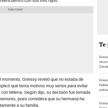
reencuentro con sus tres hijos.
Te 
Greis
recon
Zárat
polém
una re
el momento, Greissy reveló que no estaba de
Greis
habla
plicó que tenía motivos muy serios para evitar
sufría
 con Milena. Según dijo, su decisión fue tomada
pega
 menores, pues considera que su hermana ha
Greis
tamente a su familia.
llanto