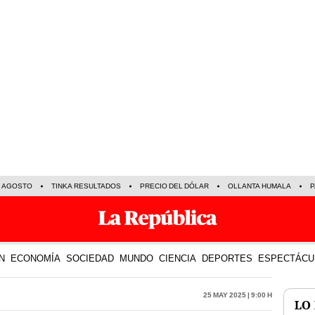
E AGOSTO
TINKA RESULTADOS
PRECIO DEL DÓLAR
OLLANTA HUMALA
P
N
ECONOMÍA
SOCIEDAD
MUNDO
CIENCIA
DEPORTES
ESPECTÁCU
25 May 2025 | 9:00 h
LO