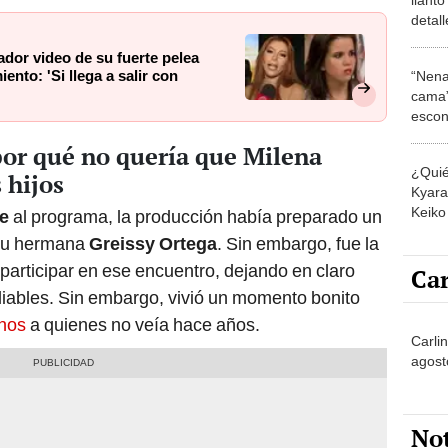
detall
con M
ador video de su fuerte pelea
estab
nto: 'Si llega a salir con
“Nena
cama”
escon
los E
por qué no quería que Milena
¿Quié
 hijos
Kyara 
Keiko 
te
al programa, la producción había preparado un
contra
 su hermana
Greissy Ortega
. Sin embargo, fue la
 participar en ese encuentro, dejando en claro
Car
iliables. Sin embargo, vivió un momento bonito
inos
a quienes no veía hace años.
Carli
agost
No