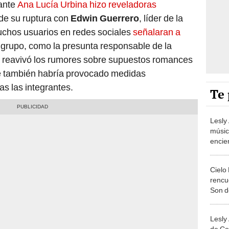
tante
Ana Lucía Urbina hizo reveladoras
de su ruptura con
Edwin Guerrero
, líder de la
uchos usuarios en redes sociales
señalaran a
el grupo, como la presunta responsable de la
lo reavivó los rumores sobre supuestos romances
ue también habría provocado medidas
as las integrantes.
Te 
Lesly 
músic
encie
roman
retiro
Cielo
rencu
Son d
Lesly 
de Co