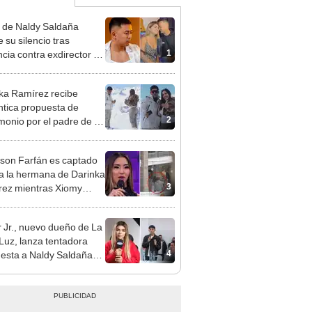
 de Naldy Saldaña
 su silencio tras
1
cia contra exdirector de
lla Luz: "Tiene todo mi
o"
ka Ramírez recibe
tica propuesta de
2
monio por el padre de su
"Entre nervios, lágrimas
hísima felicidad"
rson Farfán es captado
 a la hermana de Darinka
3
ez mientras Xiomy
hiro trabajaba: “Él tiene
”
 Jr., nuevo dueño de La
 Luz, lanza tentadora
4
esta a Naldy Saldaña
denuncia por
ientos: “Va a haber otro
e ley”