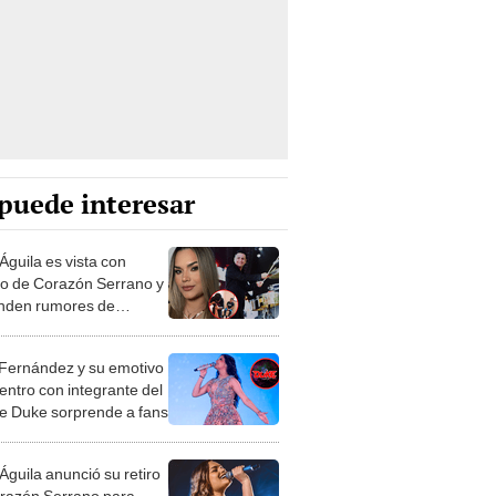
puede interesar
Águila es vista con
o de Corazón Serrano y
nden rumores de
ce tras anunciar su
 del grupo
 Fernández y su emotivo
entro con integrante del
e Duke sorprende a fans
Águila anunció su retiro
razón Serrano para