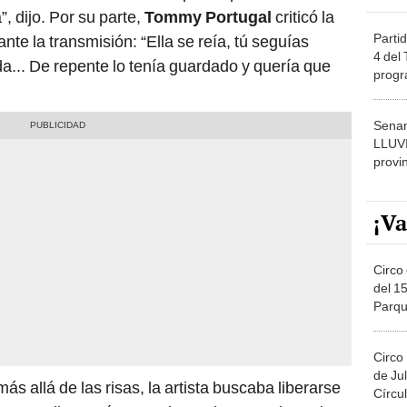
”, dijo. Por su parte,
Tommy Portugal
criticó la
Partid
nte la transmisión: “Ella se reía, tú seguías
4 del
da... De repente lo tenía guardado y quería que
progr
dónde
Senam
LLUV
provi
¡Va
Circo 
del 15
Parqu
Migue
Circo
de Jul
ás allá de las risas, la artista buscaba liberarse
Círcul