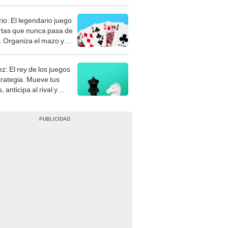
rio: El legendario juego
rtas que nunca pasa de
 Organiza el mazo y
stra tu habilidad.
z: El rey de los juegos
trategia. Mueve tus
, anticipa al rival y
gue el jaque mate.