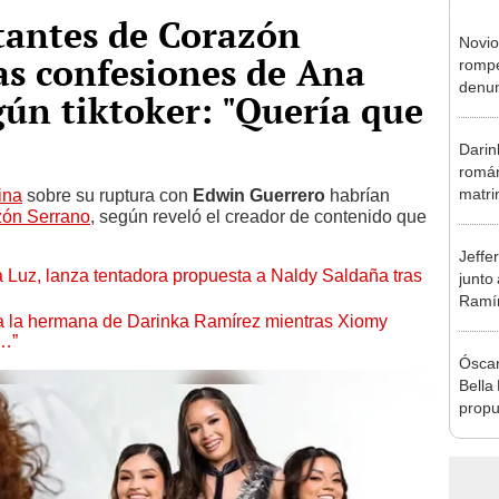
tantes de Corazón
Novio
as confesiones de Ana
rompe
denun
gún tiktoker: "Quería que
La Be
apoy
Darin
román
matri
ina
sobre su ruptura con
Edwin Guerrero
habrían
ón Serrano
, según reveló el creador de contenido que
hija: 
y muc
Jeffe
a Luz, lanza tentadora propuesta a Naldy Saldaña tras
junto
Ramír
 a la hermana de Darinka Ramírez mientras Xiomy
Kanas
s…”
sus…
Óscar
Bella
propu
tras 
tocam
tipo d