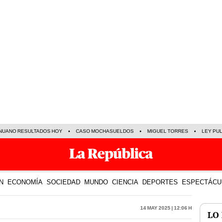
NUANO RESULTADOS HOY
CASO MOCHASUELDOS
MIGUEL TORRES
LEY PU
N
ECONOMÍA
SOCIEDAD
MUNDO
CIENCIA
DEPORTES
ESPECTÁCU
14 May 2025 | 12:06 h
LO