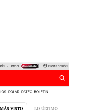
LPÍN
PRECIO DEL DÓLAR
CORTE DE LUZ
INICIAR SESIÓN
VIERNES 7 DE AGOSTO
ALBER
LOS
DÓLAR
DATEC
BOLETÍN
 MÁS VISTO
LO ÚLTIMO