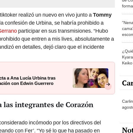
forma
capítu
tiktoker realizó un nuevo en vivo junto a
Tommy
la confesión de Urbina, se habría prohibido a
“Nena
cama”
Serrano
participar en sus transmisiones. “Hubo
escon
prohibido que entren a mis lives, absolutamente a
los E
dizó en detalles, dejó claro que el incidente
¿Quié
Kyara 
Keiko 
contra
cta a Ana Lucía Urbina tras
Car
elación con Edwin Guerrero
Carlin
 las integrantes de Corazón
agost
 considerado incómodo por los directivos del
No
ando con Fer’. “Yo sé lo que ha pasado en