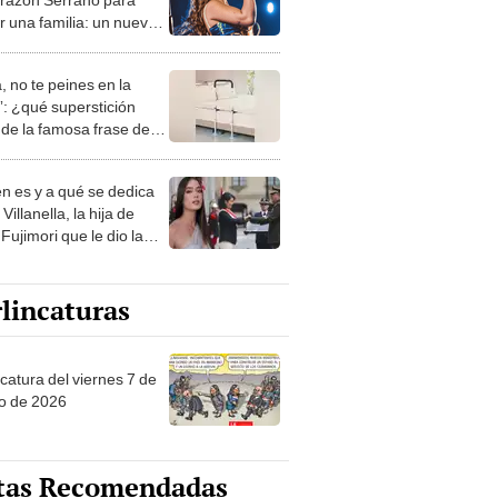
r una familia: un nuevo
lo en su vida
, no te peines en la
: ¿qué superstición
de la famosa frase de
nanitos Verdes?
n es y a qué se dedica
Villanella, la hija de
Fujimori que le dio la
 a nivel nacional?
lincaturas
catura del viernes 7 de
o de 2026
tas Recomendadas