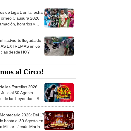
os de Liga 1 en la fecha
 Torneo Clausura 2026:
amación, horarios y
 ver
hi advierte llegada de
IAS EXTREMAS en 65
ncias desde HOY
mos al Circo!
de las Estrellas 2026:
 Julio al 30 Agosto.
e de las Leyendas - San
l
 Montecarlo 2026: Del 17
io hasta el 30 Agosto en
o Militar - Jesús María