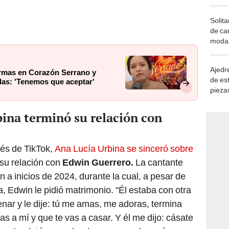
Solita
de ca
moda.
demue
Ajedre
ormas en Corazón Serrano y
de es
las: 'Tenemos que aceptar'
piezas
consi
ina terminó su relación con
vés de TikTok,
Ana Lucía Urbina se sinceró sobre
 su relación con
Edwin Guerrero.
La cantante
ón a inicios de 2024, durante la cual, a pesar de
, Edwin le pidió matrimonio. "Él estaba con otra
nar y le dije: tú me amas, me adoras, termina
 a mí y que te vas a casar. Y él me dijo: cásate