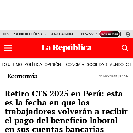
HOY
PRECIO DEL DÓLAR
KENJI FUJIMORI
PLAZA VEA
FERIADOS
KE
LO ÚLTIMO
POLÍTICA
OPINIÓN
ECONOMÍA
SOCIEDAD
MUNDO
CIE
Economía
23 May 2025 | 8:10 h
Retiro CTS 2025 en Perú: esta
es la fecha en que los
trabajadores volverán a recibir
el pago del beneficio laboral
en sus cuentas bancarias