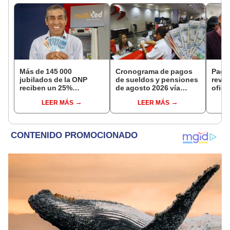
Más de 145 000
Cronograma de pagos
Pago
jubilados de la ONP
de sueldos y pensiones
revis
reciben un 25%
de agosto 2026 vía
ofici
adicional en su pensión
Banco de la Nación:
fecha
LEER MÁS
LEER MÁS
en agosto
conoce las fechas de
apell
depósito