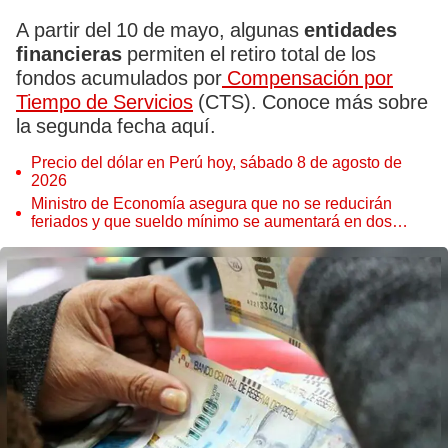
A partir del 10 de mayo, algunas
entidades
financieras
permiten el retiro total de los
fondos acumulados por
Compensación por
Tiempo de Servicios
(CTS). Conoce más sobre
la segunda fecha aquí.
Precio del dólar en Perú hoy, sábado 8 de agosto de
2026
Ministro de Economía asegura que no se reducirán
feriados y que sueldo mínimo se aumentará en dos
etapas