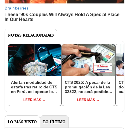
NOTAS RELACIONADAS
Alertan modalidad de
CTS 2025: A pesar de la
CTS 
estafa tras retiro de CTS
promulgación de la Ley
docen
en Perú: así operan los
32322, no será posible
cuánd
delincuentes para
retirar la totalidad de los
diner
LEER MÁS
LEER MÁS
acceder a tus cuentas
fondos. ¿Qué falta por
lo a
desde un mensaje falso
hacer y cuándo se
podrá acceder al
monto?
LO MÁS VISTO
LO ÚLTIMO