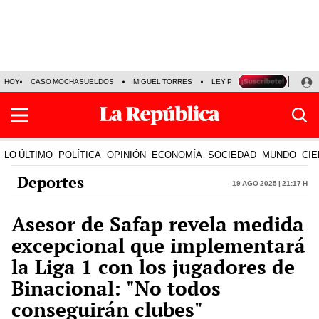
HOY
CASO MOCHASUELDOS
MIGUEL TORRES
LEY PULPÍN
PRECIO DEL
LO ÚLTIMO
POLÍTICA
OPINIÓN
ECONOMÍA
SOCIEDAD
MUNDO
CIE
Deportes
19 Ago 2025 | 21:17 h
Asesor de Safap revela medida
excepcional que implementará
la Liga 1 con los jugadores de
Binacional: "No todos
conseguirán clubes"