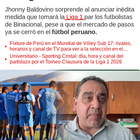
Jhonny Baldovino sorprende al anunciar inédita
medida que tomará la
Liga 1
par los futbolistas
de Binacional, pese a que el mercado de pasos
ya se cerró en el
fútbol peruano.
Fixture de Perú en el Mundial de Vóley Sub 17: rivales,
horarios y canal de TV para ver a la selección en el
torneo
Universitario - Sporting Cristal: día, hora y canal del
partidazo por el Torneo Clausura de la Liga 1 2026