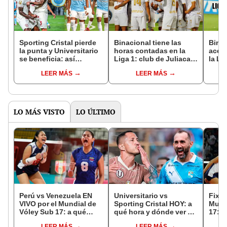
Sporting Cristal pierde
Binacional tiene las
Binac
la punta y Universitario
horas contadas en la
acept
se beneficia: así
Liga 1: club de Juliaca
la Li
quedaría la tabla del
será retirado del Torneo
FPF a
LEER MÁS
LEER MÁS
Torneo Clausura con el
Clausura
"Sent
descenso de Binacional
es fi
LO MÁS VISTO
LO ÚLTIMO
Perú vs Venezuela EN
Universitario vs
Fixtu
VIVO por el Mundial de
Sporting Cristal HOY: a
Mund
Vóley Sub 17: a qué
qué hora y dónde ver el
17: r
hora y dónde ver el
partido por el Torneo
canal
LEER MÁS
LEER MÁS