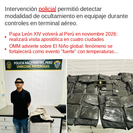
Intervención
policial
permitió detectar
modalidad de ocultamiento en equipaje durante
controles en terminal aéreo.
Papa León XIV volverá al Perú en noviembre 2026:
realizará visita apostólica en cuatro ciudades
OMM advierte sobre El Niño global: fenómeno se
fortalecerá como evento "fuerte" con temperaturas
récord este 2026