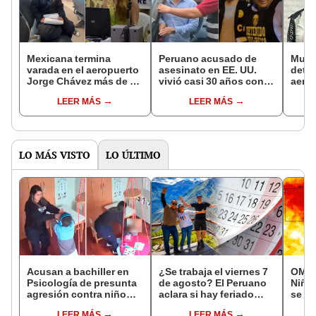
Mexicana termina
Peruano acusado de
Mujer
varada en el aeropuerto
asesinato en EE. UU.
deten
Jorge Chávez más de 30
vivió casi 30 años con
aero
días tras perder dos
identidad falsa y fue
Cháve
LEER MÁS
LEER MÁS
vuelos, mientras su
entregado al FBI
8 kil
padre está grave de
París
salud
LO MÁS VISTO
LO ÚLTIMO
Acusan a bachiller en
¿Se trabaja el viernes 7
OMM a
Psicología de presunta
de agosto? El Peruano
Niño
agresión contra niño
aclara si hay feriado
se fo
con autismo en Surco:
largo tras el descanso
event
LEER MÁS
LEER MÁS