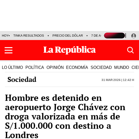
HOY
TINKA RESULTADOS
PRECIO DEL DÓLAR
7 DE AGOSTO
OLLANTA H
LO ÚLTIMO
POLÍTICA
OPINIÓN
ECONOMÍA
SOCIEDAD
MUNDO
CIE
Sociedad
31 Mar 2026 | 12:42 h
Hombre es detenido en
aeropuerto Jorge Chávez con
droga valorizada en más de
S/1.000.000 con destino a
Londres