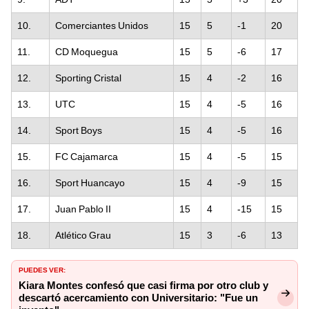
10.
Comerciantes Unidos
15
5
-1
20
11.
CD Moquegua
15
5
-6
17
12.
Sporting Cristal
15
4
-2
16
13.
UTC
15
4
-5
16
14.
Sport Boys
15
4
-5
16
15.
FC Cajamarca
15
4
-5
15
16.
Sport Huancayo
15
4
-9
15
17.
Juan Pablo II
15
4
-15
15
18.
Atlético Grau
15
3
-6
13
PUEDES VER:
Kiara Montes confesó que casi firma por otro club y
descartó acercamiento con Universitario: "Fue un