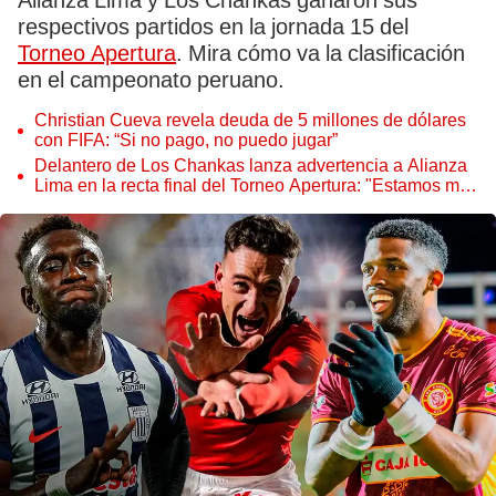
Alianza Lima y Los Chankas ganaron sus
respectivos partidos en la jornada 15 del
Torneo Apertura
. Mira cómo va la clasificación
en el campeonato peruano.
Christian Cueva revela deuda de 5 millones de dólares
con FIFA: “Si no pago, no puedo jugar”
Delantero de Los Chankas lanza advertencia a Alianza
Lima en la recta final del Torneo Apertura: "Estamos muy
vivos todavía"