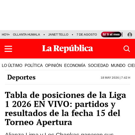
HOY
OLLANTA HUMALA
JANET TELLO
7 DE AGOSTO
TINKA RESULTADOS
LO ÚLTIMO
POLÍTICA
OPINIÓN
ECONOMÍA
SOCIEDAD
MUNDO
CIE
Deportes
18 May 2026 | 7:42 h
Tabla de posiciones de la Liga
1 2026 EN VIVO: partidos y
resultados de la fecha 15 del
Torneo Apertura