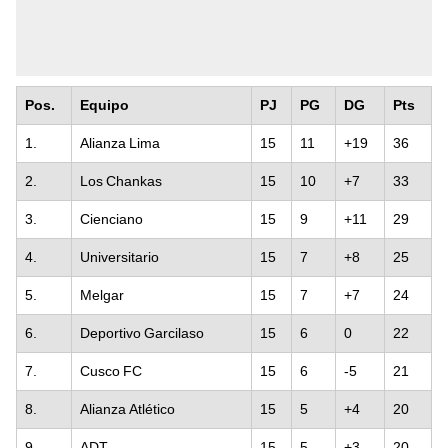
Pos.
Equipo
PJ
PG
DG
Pts
1.
Alianza Lima
15
11
+19
36
2.
Los Chankas
15
10
+7
33
3.
Cienciano
15
9
+11
29
4.
Universitario
15
7
+8
25
5.
Melgar
15
7
+7
24
6.
Deportivo Garcilaso
15
6
0
22
7.
Cusco FC
15
6
-5
21
8.
Alianza Atlético
15
5
+4
20
9.
ADT
15
5
+3
20