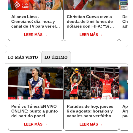
Alianza Lima -
Christian Cueva revela
Delan
Cienciano: día, hora y
deuda de 5 millones de
Chan
canal de TV para ver el
dólares con FIFA: “Si no
adver
partido del Torneo
pago, no puedo jugar”
Lima 
LEER MÁS
LEER MÁS
Apertura de la Liga 1
Torne
"Est
toda
LO MÁS VISTO
LO ÚLTIMO
Perú vs Túnez EN VIVO
Partidos de hoy, jueves
Apue
ONLINE: punto a punto
6 de agosto: horarios y
Arge
del partido por el
canales para ver fútbol
paga 
Mundial Sub-17 de
EN VIVO
Bicol
LEER MÁS
LEER MÁS
Vóley 2026
Bomb