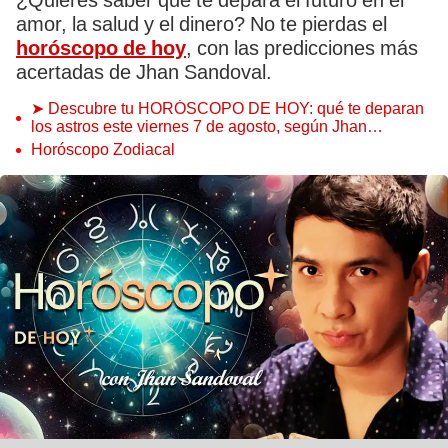
¿Quieres saber qué te depara el futuro en el
amor, la salud y el dinero? No te pierdas el
horóscopo de hoy
, con las predicciones más
acertadas de Jhan Sandoval.
➤ Descubre tu HORÓSCOPO DE HOY: qué te deparan
los astros este viernes 7 de agosto, según Jhan
Sandoval
Horóscopo Zodiacal