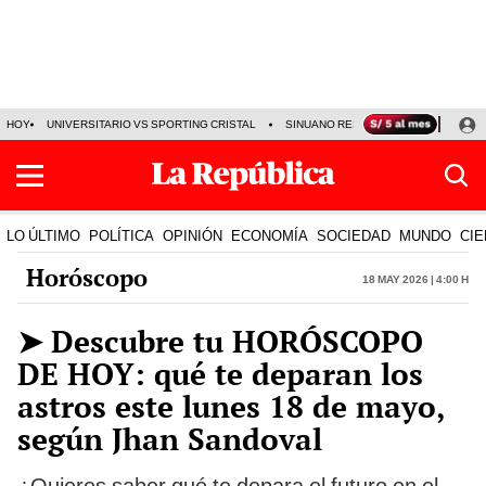
HOY
UNIVERSITARIO VS SPORTING CRISTAL
SINUANO RESULTADOS HOY
CA
LO ÚLTIMO
POLÍTICA
OPINIÓN
ECONOMÍA
SOCIEDAD
MUNDO
CIE
Horóscopo
18 May 2026 | 4:00 h
➤ Descubre tu HORÓSCOPO
DE HOY: qué te deparan los
astros este lunes 18 de mayo,
según Jhan Sandoval