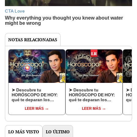
NOTAS RELACIONADAS
➤ Descubre tu
➤ Descubre tu
➤ De
HORÓSCOPO DE HOY:
HORÓSCOPO DE HOY:
HORÓ
qué te deparan los
qué te deparan los
qué t
astros este domingo 17
astros este sábado 16
astro
LEER MÁS
LEER MÁS
de mayo, según Jhan
de mayo, según Jhan
de m
Sandoval
Sandoval
Sand
LO MÁS VISTO
LO ÚLTIMO