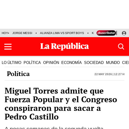
HOY
JORGE MESSI
ALIANZA LIMA VS SPORT BOYS
KENJI FUJIMORI
SIN
LO ÚLTIMO
POLÍTICA
OPINIÓN
ECONOMÍA
SOCIEDAD
MUNDO
CIE
Política
22 May 2026 | 12:27 h
Miguel Torres admite que
Fuerza Popular y el Congreso
conspiraron para sacar a
Pedro Castillo