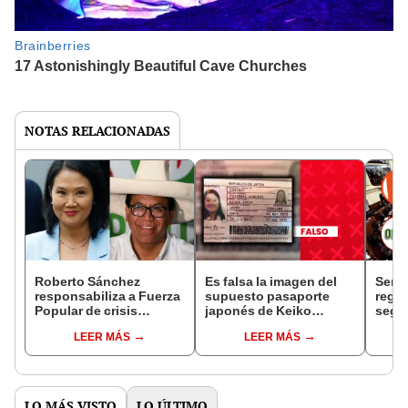
NOTAS RELACIONADAS
Roberto Sánchez
Es falsa la imagen del
Sena
responsabiliza a Fuerza
supuesto pasaporte
regio
Popular de crisis
japonés de Keiko
según
delincuencial: "Son los
Fujimori
ONP
LEER MÁS
LEER MÁS
responsables de las
leyes procrímenes"
LO MÁS VISTO
LO ÚLTIMO