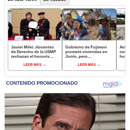
Javier Milei: docentes
Gobierno de Fujimori
Aviac
de Derecho de la USMP
promete viviendas en
comp
rechazan el honoris
Junín, pero
horas
causa otorgado al
damnificados del sismo
apoy
LEER MÁS
LEER MÁS
presidente de Argentina
se quejan por la lentitud
milit