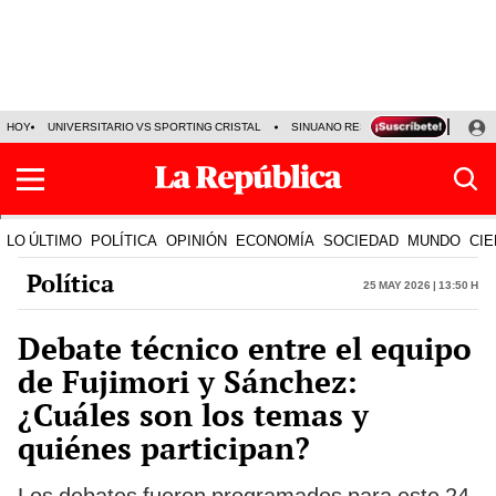
HOY
UNIVERSITARIO VS SPORTING CRISTAL
SINUANO RESULTADOS HOY
CA
LO ÚLTIMO
POLÍTICA
OPINIÓN
ECONOMÍA
SOCIEDAD
MUNDO
CIE
Política
25 May 2026 | 13:50 h
Debate técnico entre el equipo
de Fujimori y Sánchez:
¿Cuáles son los temas y
quiénes participan?