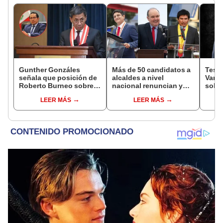
Gunther Gonzáles
Más de 50 candidatos a
Testi
señala que posición de
alcaldes a nivel
Varil
Roberto Burneo sobre
nacional renuncian y
sobo
reelección de López
dan paso a la reelección
Orell
LEER MÁS
LEER MÁS
Aliaga no representan al
encubierta
JNE