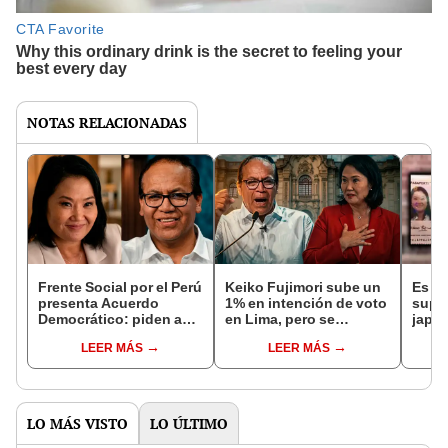
NOTAS RELACIONADAS
Frente Social por el Perú
Keiko Fujimori sube un
Es fa
presenta Acuerdo
1% en intención de voto
supu
Democrático: piden a
en Lima, pero se
japo
Keiko Fujimori y
estanca en regiones,
Fujim
LEER MÁS
LEER MÁS
Roberto Sánchez
según encuesta Ipsos
respetar los resultados
LO MÁS VISTO
LO ÚLTIMO