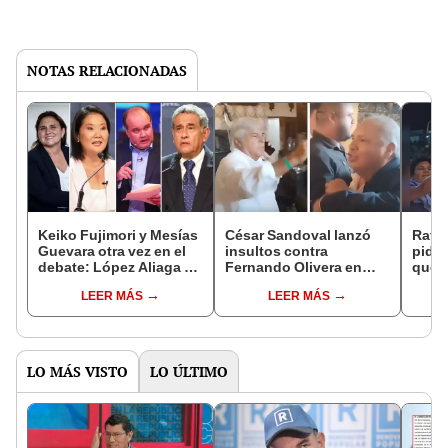
NOTAS RELACIONADAS
Keiko Fujimori y Mesías
César Sandoval lanzó
Rafae
Guevara otra vez en el
insultos contra
pide 
debate: López Aliaga y
Fernando Olivera en
que 
Pérez Tello se suman a
restaurante de Trujillo:
miem
LEER MÁS
LEER MÁS
la confrontación
"Delincuente, corrupto"
“para
LO MÁS VISTO
LO ÚLTIMO