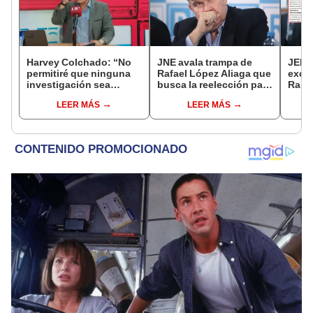
Harvey Colchado: “No
JNE avala trampa de
JEE 
permitiré que ninguna
Rafael López Aliaga que
excl
investigación sea
busca la reelección para
Ramí
utilizada como presión
la Municipalidad de
cand
LEER MÁS
LEER MÁS
política”
Lima
regio
sent