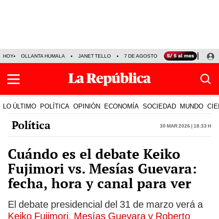
HOY
OLLANTA HUMALA
JANET TELLO
7 DE AGOSTO
TINKA RESULTADOS
LO ÚLTIMO
POLÍTICA
OPINIÓN
ECONOMÍA
SOCIEDAD
MUNDO
CIE
Política
30 Mar 2026 | 18:33 h
Cuándo es el debate Keiko
Fujimori vs. Mesías Guevara:
fecha, hora y canal para ver
El debate presidencial del 31 de marzo verá a
Keiko Fujimori, Mesías Guevara y Roberto