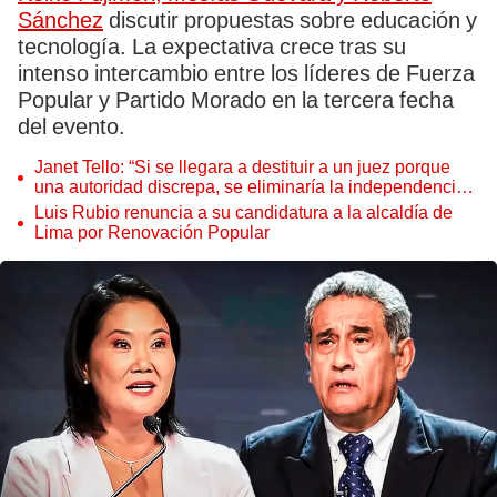
Sánchez
discutir propuestas sobre educación y
tecnología. La expectativa crece tras su
intenso intercambio entre los líderes de Fuerza
Popular y Partido Morado en la tercera fecha
del evento.
Janet Tello: “Si se llegara a destituir a un juez porque
una autoridad discrepa, se eliminaría la independencia
judicial”
Luis Rubio renuncia a su candidatura a la alcaldía de
Lima por Renovación Popular