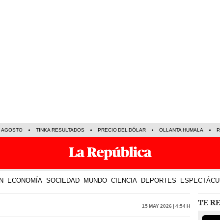
E AGOSTO
TINKA RESULTADOS
PRECIO DEL DÓLAR
OLLANTA HUMALA
P
N
ECONOMÍA
SOCIEDAD
MUNDO
CIENCIA
DEPORTES
ESPECTÁCU
TE R
15 May 2026 | 4:54 h