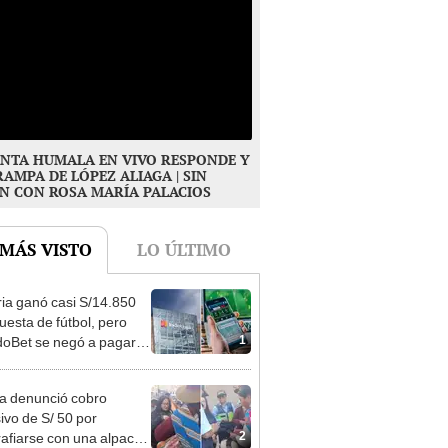
NTA HUMALA EN VIVO RESPONDE Y
RAMPA DE LÓPEZ ALIAGA | SIN
N CON ROSA MARÍA PALACIOS
 MÁS VISTO
LO ÚLTIMO
ia ganó casi S/14.850
uesta de fútbol, pero
1
oBet se negó a pagar:
opi multó a la empresa
ás de S/ 19.000
ta denunció cobro
ivo de S/ 50 por
2
rafiarse con una alpaca