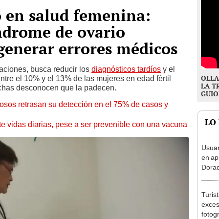
 en salud femenina:
ndrome de ovario
 generar errores médicos
aciones, busca reducir los
diagnósticos tardíos
y el
OLLA
tre el 10% y el 13% de las mujeres en edad fértil
LA T
chas desconocen que la padecen.
GUIO
iosos retrasan su detección en el 75% de casos y
LO
te vidas diarias, pese a ser prevenible con una vacuna
Usuar
en ap
Dorad
Indec
con m
Turis
exces
fotog