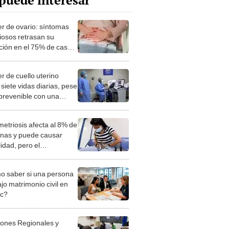
puede interesar
r de ovario: síntomas
ciosos retrasan su
ción en el 75% de casos
ucen opciones de
miento
r de cuello uterino
siete vidas diarias, pese
 prevenible con una
na
etriosis afecta al 8% de
nas y puede causar
ilidad, pero el
óstico demora hasta 10
 saber si una persona
jo matrimonio civil en
ec?
iones Regionales y