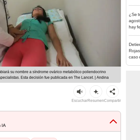
en Cu
recup
¿Se t
agost
hay fe
desca
Detien
Rojas
caso q
policí
mbiará su nombre a síndrome ovárico metabólico poliendocrino
ecialistas. Esta decisión fue publicada en The Lancet. | Andina
Escuchar
Resumen
Compartir
 IA