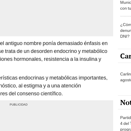
Munic
con tu
miemb
de oct
¿Cómo
la O
denun
DNI?
e el antiguo nombre ponía demasiado énfasis en
 se trata de un desorden endocrino y metabólico
Car
ones hormonales, resistencia a la insulina y
Carli
rísticas endocrinas y metabólicas importantes,
agost
nóstico, al estigma y a una atención
res del consenso científico.
No
Partid
4 del
progr