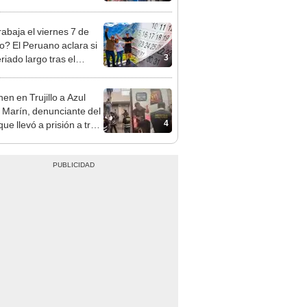
sco y Serenazgo
eró el dinero
rabaja el viernes 7 de
o? El Peruano aclara si
3
riado largo tras el
nso del 6 de agosto
en en Trujillo a Azul
 Marín, denunciante del
4
ue llevó a prisión a tres
as