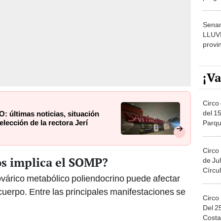
dónde
Senam
LLUV
provi
¡Va
Circo 
del 15
 últimas noticias, situación
elección de la rectora Jerí
Parqu
Migue
Circo
os implica el SOMP?
de Jul
Círcul
árico metabólico poliendocrino puede afectar
cuerpo. Entre las principales manifestaciones se
Circo
Del 2
Costa