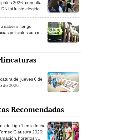
ipales 2026: consulta
 DNI si fuiste elegido
ro de mesa para este 4
ubre en el link oficial de
 saber si tengo
NPE
cias policiales con mi
lincaturas
ncatura del jueves 6 de
o de 2026
tas Recomendadas
os de Liga 1 en la fecha
 Torneo Clausura 2026:
amación, horarios y