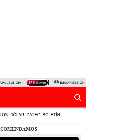
APA LEÓN XIV
NALDY SALDAÑA
INICIAR SESIÓN
LA BELLA LUZ
MAGALY MEDINA
HORÓS
LOS
DÓLAR
DATEC
BOLETÍN
ECOMENDAMOS