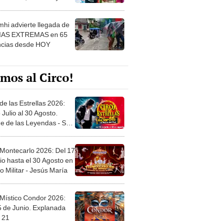
 ver
hi advierte llegada de
IAS EXTREMAS en 65
ncias desde HOY
mos al Circo!
de las Estrellas 2026:
 Julio al 30 Agosto.
e de las Leyendas - San
l
 Montecarlo 2026: Del 17
io hasta el 30 Agosto en
o Militar - Jesús María
 Místico Condor 2026:
5 de Junio. Explanada
 21