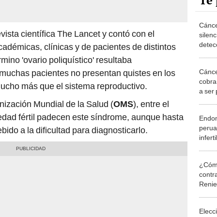
Te 
Cánce
vista científica The Lancet y contó con el
silen
detec
adémicas, clínicas y de pacientes de distintos
y red
mino 'ovario poliquístico' resultaba
trata
Cánce
 muchas pacientes no presentan quistes en los
cobra 
mucho más que el sistema reproductivo.
a ser
vacu
ización Mundial de la Salud (
OMS
), entre el
edad fértil padecen este síndrome, aunque hasta
Endom
perua
ido a la dificultad para diagnosticarlo.
infert
diagn
años
¿Cómo
contra
Reni
Elecc