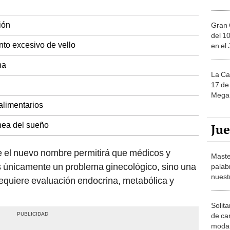
ión
Gran 
del 10
nto excesivo de vello
en el
na
La Ca
17 de 
Mega 
alimentarios
nea del sueño
Ju
e el nuevo nombre permitirá que médicos y
Maste
 únicamente un problema ginecológico, sino una
palab
nuest
equiere evaluación endocrina, metabólica y
Solita
de ca
moda.