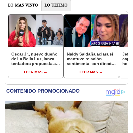
LO MÁS VISTO
LO ÚLTIMO
Óscar Jr., nuevo dueño
Naldy Saldaña aclara si
Jeffe
de La Bella Luz, lanza
mantuvo relación
capta
tentadora propuesta a
sentimental con director
herm
Naldy Saldaña tras
de La Bella Luz tras
Ramí
LEER MÁS
LEER MÁS
denuncia por
denunciarlo por
Kanas
tocamientos: “Va a
tocamientos: “Me
tien
haber otro tipo de ley”
parece muy bajo”