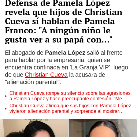
Defensa de Pamela López
revela que hijos de Christian
Cueva sí hablan de Pamela
Franco: "A ningún niño le
gusta ver a su papá con..."
El abogado de
Pamela López
salió al frente
para hablar por la empresaria, quien se
encuentra confinada en 'La Granja VIP', luego
de que
Christian Cueva
la acusara de
"alienación parental".
Christian Cueva rompe su silencio sobre las agresiones
a Pamela López y hace preocupante confesión: “Me
equivoque”
Christian Cueva afirma que sus hijos con Pamela López
vivieron alienación parental y sorprende al mostrar
prueba en ‘Amor y Fuego’