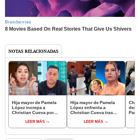
NOTAS RELACIONADAS
Hija mayor de Pamela
Hija mayor de Pamela
Chris
López increpa a
López enfrenta a
denun
Christian Cueva por
Christian Cueva tras
Pame
amenazar a su propia
llegar con policías a su
prohi
LEER MÁS
LEER MÁS
hija: “Tengo audios,
casa por su hija
que 
videos y
enferma: "Él los graba
"Pre
conversaciones”
en todo momento"
de te