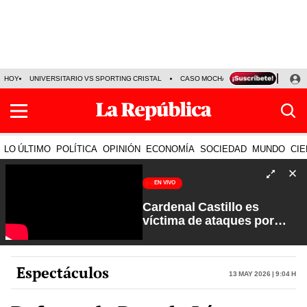
HOY
UNIVERSITARIO VS SPORTING CRISTAL
CASO MOCHASUELDOS
MIGUEL
LO ÚLTIMO
POLÍTICA
OPINIÓN
ECONOMÍA
SOCIEDAD
MUNDO
CIE
EN VIVO
Cardenal Castillo es
víctima de ataques por
sectores extremistas | La
Verdad a Fondo con Pedro
Salinas
Espectáculos
13 May 2026 | 9:04 h