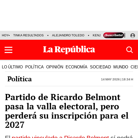
HOY
TINKA RESULTADOS
ALEJANDRO TOLEDO
KENJI FUJIMORI
PRECIO
LO ÚLTIMO
POLÍTICA
OPINIÓN
ECONOMÍA
SOCIEDAD
MUNDO
CIE
Política
14 May 2026 | 18:34 h
Partido de Ricardo Belmont
pasa la valla electoral, pero
perderá su inscripción para el
2027