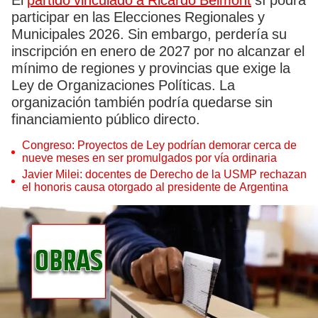
El
partido vinculado a Ricardo Belmont
sí podrá
participar en las Elecciones Regionales y
Municipales 2026. Sin embargo, perdería su
inscripción en enero de 2027 por no alcanzar el
mínimo de regiones y provincias que exige la
Ley de Organizaciones Políticas. La
organización también podría quedarse sin
financiamiento público directo.
Congreso: Proyectos de Ley podrían demorar cerca de
nueve meses en ser promulgados por vía ordinaria
Javier Milei: docentes de Derecho de la USMP rechazan
el honoris causa otorgado al presidente de Argentina