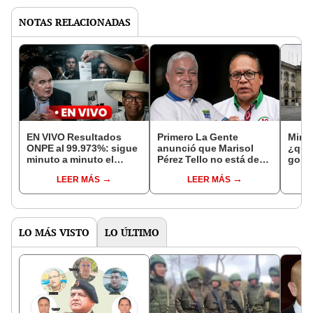
NOTAS RELACIONADAS
EN VIVO Resultados
Primero La Gente
Miner
ONPE al 99.973%: sigue
anunció que Marisol
¿qué 
minuto a minuto el
Pérez Tello no está de
gobi
conteo entre Keiko
acuerdo con apoyo a
Popul
LEER MÁS
LEER MÁS
Fujimori, Roberto
Roberto Sánchez
Perú
Sánchez y Rafael López
Aliaga
LO MÁS VISTO
LO ÚLTIMO