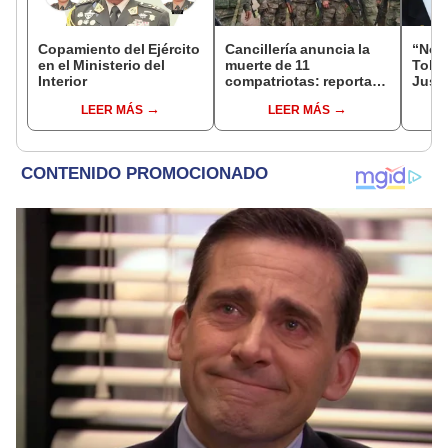
Copamiento del Ejército
Cancillería anuncia la
“No s
en el Ministerio del
muerte de 11
Toled
Interior
compatriotas: reportan
Justi
114 desaparecidos y 3
benef
LEER MÁS
LEER MÁS
capturados por Ucrania
exma