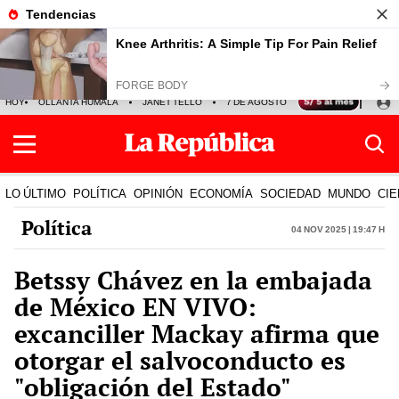
HOY
OLLANTA HUMALA
JANET TELLO
7 DE AGOSTO
TINKA RESULTADOS
LO ÚLTIMO
POLÍTICA
OPINIÓN
ECONOMÍA
SOCIEDAD
MUNDO
CIE
Política
04 Nov 2025 | 19:47 h
Betssy Chávez en la embajada
de México EN VIVO:
excanciller Mackay afirma que
otorgar el salvoconducto es
"obligación del Estado"